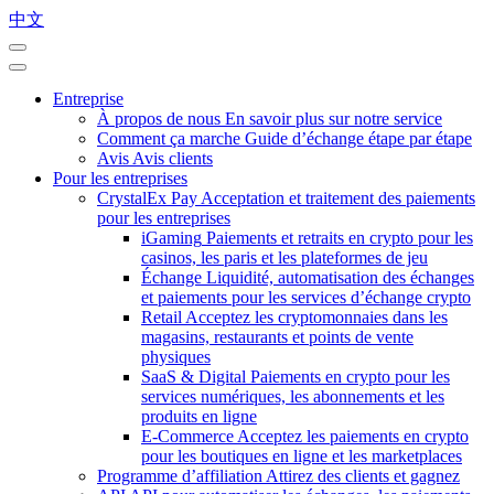
中文
Entreprise
À propos de nous
En savoir plus sur notre service
Comment ça marche
Guide d’échange étape par étape
Avis
Avis clients
Pour les entreprises
CrystalEx Pay
Acceptation et traitement des paiements
pour les entreprises
iGaming
Paiements et retraits en crypto pour les
casinos, les paris et les plateformes de jeu
Échange
Liquidité, automatisation des échanges
et paiements pour les services d’échange crypto
Retail
Acceptez les cryptomonnaies dans les
magasins, restaurants et points de vente
physiques
SaaS & Digital
Paiements en crypto pour les
services numériques, les abonnements et les
produits en ligne
E-Commerce
Acceptez les paiements en crypto
pour les boutiques en ligne et les marketplaces
Programme d’affiliation
Attirez des clients et gagnez