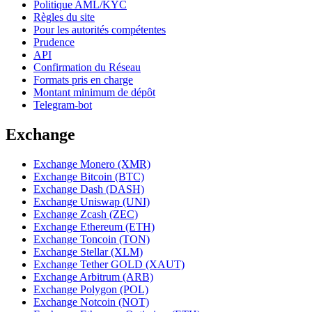
Politique AML/KYC
Règles du site
Pour les autorités compétentes
Prudence
API
Confirmation du Réseau
Formats pris en charge
Montant minimum de dépôt
Telegram-bot
Exchange
Exchange Monero (XMR)
Exchange Bitcoin (BTC)
Exchange Dash (DASH)
Exchange Uniswap (UNI)
Exchange Zcash (ZEC)
Exchange Ethereum (ETH)
Exchange Toncoin (TON)
Exchange Stellar (XLM)
Exchange Tether GOLD (XAUT)
Exchange Arbitrum (ARB)
Exchange Polygon (POL)
Exchange Notcoin (NOT)