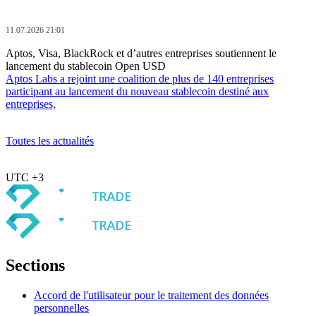
11.07.2026 21:01
Aptos, Visa, BlackRock et d’autres entreprises soutiennent le
lancement du stablecoin Open USD
Aptos Labs a rejoint une coalition de plus de 140 entreprises
participant au lancement du nouveau stablecoin destiné aux
entreprises,
Toutes les actualités
UTC +3
Sections
Accord de l'utilisateur pour le traitement des données
personnelles