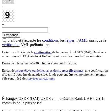
+
=
J’ai lu et j’accepte les
conditions
, les
règles
, l’
AML
ainsi que la
vérification
AML préliminaire.
Le taux est fixé après la
confirmation
de la transaction USDS (DAI). Des écarts
mineurs avec HTX, Gate.io et KuCoin sont possibles dans les 1–2 minutes.
Durée de l’échange : ~5–90 minutes après confirmation.
En cas de
risque élevé ou de lien avec des sources illégitimes
, une confirmation
d’identité peut être demandée. Les fonds peuvent être temporairement retenus
s’ils sont liés à des
services sanctionnés
.
Check AML
Échangez USDS (DAI) USDS contre OschadBank UAH avec la
commission la plus basse