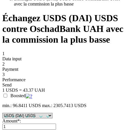
avec la commission la plus basse
Échangez USDS (DAI) USDS
contre OschadBank UAH avec
la commission la plus basse
1
Data input
2
Payment
3
Performance
Send
1 USDS = 43.37 UAH
Boosted
min.: 96.8411 USDS
max.: 2305.7413 USDS
Amount
*
: