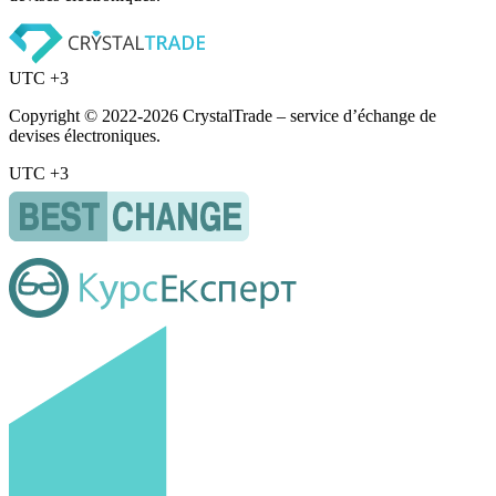
UTC +3
Copyright © 2022-2026 CrystalTrade – service d’échange de
devises électroniques.
UTC +3