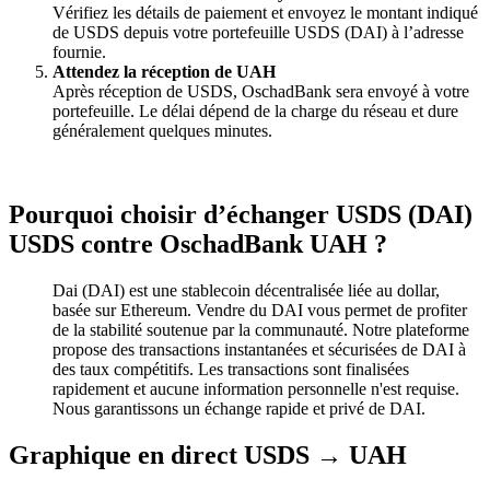
Vérifiez les détails de paiement et envoyez le montant indiqué
de USDS depuis votre portefeuille USDS (DAI) à l’adresse
fournie.
Attendez la réception de UAH
Après réception de USDS, OschadBank sera envoyé à votre
portefeuille. Le délai dépend de la charge du réseau et dure
généralement quelques minutes.
Pourquoi choisir d’échanger USDS (DAI)
USDS contre OschadBank UAH ?
Dai (DAI) est une stablecoin décentralisée liée au dollar,
basée sur Ethereum. Vendre du DAI vous permet de profiter
de la stabilité soutenue par la communauté. Notre plateforme
propose des transactions instantanées et sécurisées de DAI à
des taux compétitifs. Les transactions sont finalisées
rapidement et aucune information personnelle n'est requise.
Nous garantissons un échange rapide et privé de DAI.
Graphique en direct USDS → UAH