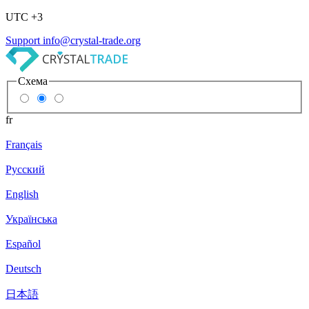
UTC +3
Support
info@crystal-trade.org
Схема
fr
Français
Русский
English
Українська
Español
Deutsch
日本語