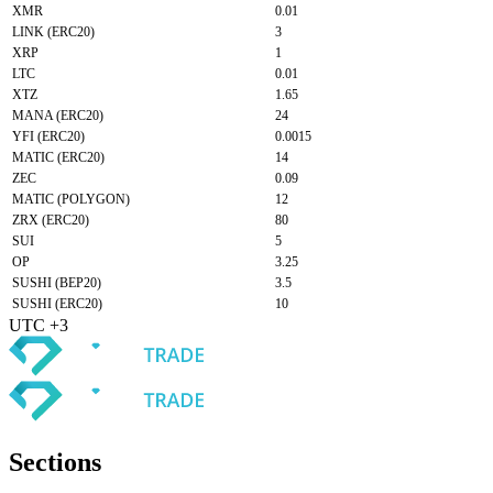
XMR
0.01
LINK (ERC20)
3
XRP
1
LTC
0.01
XTZ
1.65
MANA (ERC20)
24
YFI (ERC20)
0.0015
MATIC (ERC20)
14
ZEC
0.09
MATIC (POLYGON)
12
ZRX (ERC20)
80
SUI
5
OP
3.25
SUSHI (BEP20)
3.5
SUSHI (ERC20)
10
UTC +3
Sections