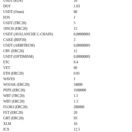
USDT (EOS)
10
DOT
1.03
USDT (Omni)
80
EOS
1
USDT (TRC20)
5
1INCH (ERC20)
15
USDT (AVALANCHE C-CHAIN)
0,00000001
CAKE (BEP20)
2
USDT (ARBITRUM)
0,00000001
CRV (ERC20)
12
USDT (OPTIMISM)
0,00000001
ETC
0.4
VET
60
ETH (ERC20)
0.01
WAVES
1
WOJAK (ERC20)
34000
PEPE (ERC20)
3100000
WBT (TRC20)
1.5
WBT (ERC20)
1.5
FLOKI (ERC20)
280000
FET (ERC20)
20
GRT (ERC20)
93
XLM
10
ICX
12.5