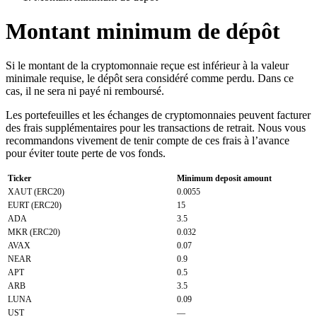
Montant minimum de dépôt
Si le montant de la cryptomonnaie reçue est inférieur à la valeur
minimale requise, le dépôt sera considéré comme perdu. Dans ce
cas, il ne sera ni payé ni remboursé.
Les portefeuilles et les échanges de cryptomonnaies peuvent facturer
des frais supplémentaires pour les transactions de retrait. Nous vous
recommandons vivement de tenir compte de ces frais à l’avance
pour éviter toute perte de vos fonds.
Ticker
Minimum deposit amount
XAUT (ERC20)
0.0055
EURT (ERC20)
15
ADA
3.5
MKR (ERC20)
0.032
AVAX
0.07
NEAR
0.9
APT
0.5
ARB
3.5
LUNA
0.09
UST
—