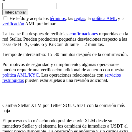
=
He leído y acepto los
términos
, las
reglas
, la
política AML
y la
verificación
AML preliminar.
La tasa se fija después de recibir las
confirmaciones
requeridas en la
red Stellar. Pueden producirse pequeñas desviaciones respecto a las
tasas de HTX, Gate.io y KuCoin durante 1–2 minutos.
Tiempo de intercambio: 15–30 minutos después de la confirmación.
Por motivos de seguridad y cumplimiento, algunas operaciones
pueden requerir una verificación adicional de acuerdo con nuestra
política AML/KYC
. Las operaciones relacionadas con
servicios
restringidos
pueden estar sujetas a una revisión adicional.
Check AML
Cambia Stellar XLM por Tether SOL USDT con la comisión más
baja
El proceso es lo más cómodo posible: envíe XLM desde su
monedero Stellar y el sistema los cambiará de inmediato a USDT al
mejor precio disponible. La operación es anónima y sin cargos extra.