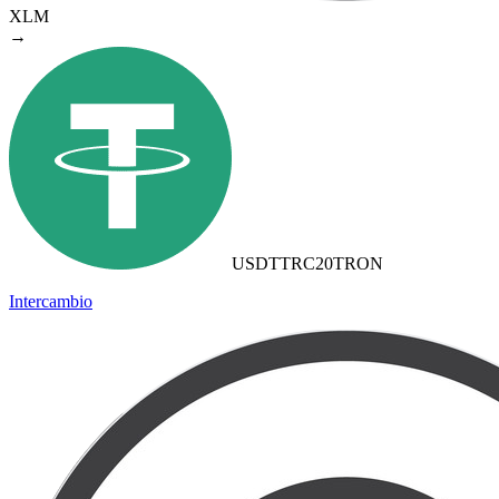
XLM
→
USDTTRC20
TRON
Intercambio