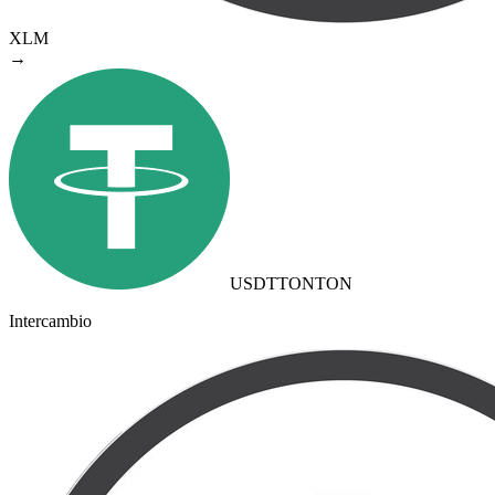
XLM
→
USDTTON
TON
Intercambio