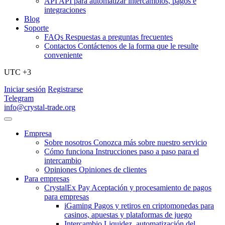
API
API para automatizar intercambios, pagos e
integraciones
Blog
Soporte
FAQs
Respuestas a preguntas frecuentes
Contactos
Contáctenos de la forma que le resulte
conveniente
UTC +3
Iniciar sesión
Registrarse
Telegram
info@crystal-trade.org
Empresa
Sobre nosotros
Conozca más sobre nuestro servicio
Cómo funciona
Instrucciones paso a paso para el
intercambio
Opiniones
Opiniones de clientes
Para empresas
CrystalEx Pay
Aceptación y procesamiento de pagos
para empresas
iGaming
Pagos y retiros en criptomonedas para
casinos, apuestas y plataformas de juego
Intercambio
Liquidez, automatización del