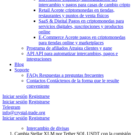
intercambio y pagos para casas de cambio cripto
Retail
Acepte criptomonedas en tiendas,
restaurantes y puntos de venta físicos
SaaS & Digital
Pagos en criptomonedas para
servicios digitales, suscripciones y productos
online
E-Commerce
Acepte pagos en criptomonedas
para tiendas online y marketplaces
Programa de afiliados
Atraiga clientes y gane
API
API para automatizar intercambios, pagos e
integraciones
Blog
Soporte
FAQs
Respuestas a preguntas frecuentes
Contactos
Contáctenos de la forma que le resulte
conveniente
Iniciar sesión
Registrarse
Iniciar sesión
Registrarse
Telegram
info@crystal-trade.org
Iniciar sesión
Registrarse
Intercambio de divisas
Cambia Stellar XLM por Tether SOL USDT con la comisión