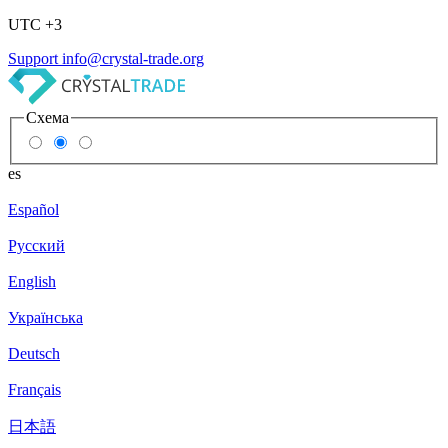
UTC +3
Support
info@crystal-trade.org
Схема
es
Español
Русский
English
Українська
Deutsch
Français
日本語