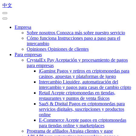
中文
Empresa
Sobre nosotros
Conozca más sobre nuestro servicio
Cómo funciona
Instrucciones paso a paso para el
intercambio
Opiniones
Opiniones de clientes
Para empresas
CrystalEx Pay
Aceptación y procesamiento de pagos
para empresas
iGaming
Pagos y retiros en criptomonedas para
casinos, apuestas y plataformas de juego
Intercambio
Liquidez, automatización del
intercambio y pagos para casas de cambio cripto
Retail
Acepte criptomonedas en tiendas,
restaurantes y puntos de venta físicos
SaaS & Digital
Pagos en criptomonedas para
servicios digitales, suscripciones y productos
online
E-Commerce
Acepte pagos en criptomonedas
para tiendas online y marketplaces
Programa de afiliados
Atraiga clientes y gane