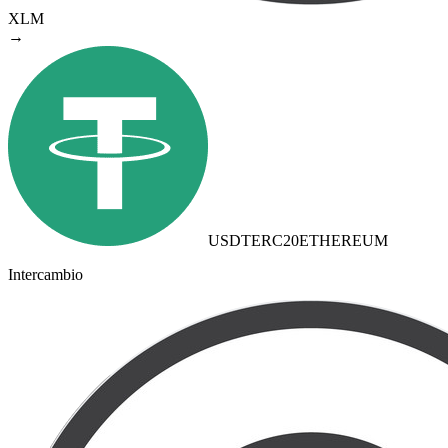
XLM
→
USDTERC20
ETHEREUM
Intercambio