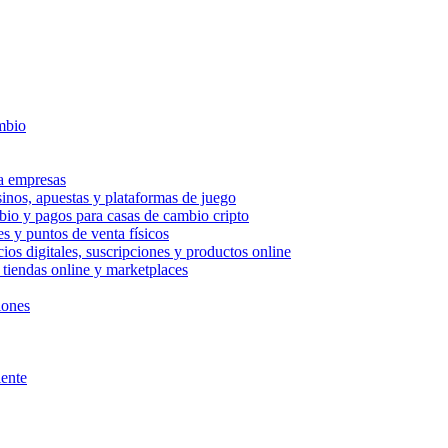
ambio
a empresas
sinos, apuestas y plataformas de juego
bio y pagos para casas de cambio cripto
s y puntos de venta físicos
ios digitales, suscripciones y productos online
tiendas online y marketplaces
iones
iente