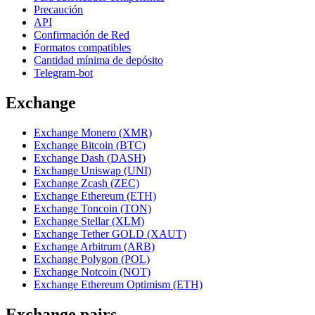
Precaución
API
Confirmación de Red
Formatos compatibles
Cantidad mínima de depósito
Telegram-bot
Exchange
Exchange Monero (XMR)
Exchange Bitcoin (BTC)
Exchange Dash (DASH)
Exchange Uniswap (UNI)
Exchange Zcash (ZEC)
Exchange Ethereum (ETH)
Exchange Toncoin (TON)
Exchange Stellar (XLM)
Exchange Tether GOLD (XAUT)
Exchange Arbitrum (ARB)
Exchange Polygon (POL)
Exchange Notcoin (NOT)
Exchange Ethereum Optimism (ETH)
Exchange pairs