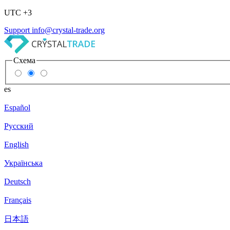
UTC +3
Support
info@crystal-trade.org
Схема
es
Español
Русский
English
Українська
Deutsch
Français
日本語