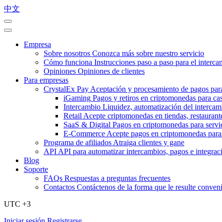
中文
Empresa
Sobre nosotros
Conozca más sobre nuestro servicio
Cómo funciona
Instrucciones paso a paso para el interc
Opiniones
Opiniones de clientes
Para empresas
CrystalEx Pay
Aceptación y procesamiento de pagos par
iGaming
Pagos y retiros en criptomonedas para ca
Intercambio
Liquidez, automatización del intercam
Retail
Acepte criptomonedas en tiendas, restaurante
SaaS & Digital
Pagos en criptomonedas para servic
E-Commerce
Acepte pagos en criptomonedas para 
Programa de afiliados
Atraiga clientes y gane
API
API para automatizar intercambios, pagos e integrac
Blog
Soporte
FAQs
Respuestas a preguntas frecuentes
Contactos
Contáctenos de la forma que le resulte conven
UTC +3
Iniciar sesión
Registrarse