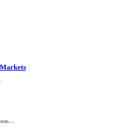
 Markets
a…
oyecto….