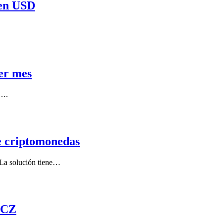
pen USD
mer mes
o….
de criptomonedas
 La solución tiene…
y CZ