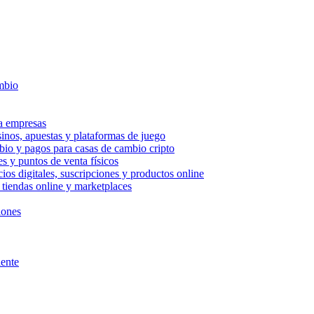
ambio
a empresas
sinos, apuestas y plataformas de juego
bio y pagos para casas de cambio cripto
s y puntos de venta físicos
ios digitales, suscripciones y productos online
tiendas online y marketplaces
iones
iente