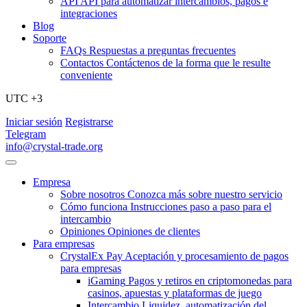
API
API para automatizar intercambios, pagos e
integraciones
Blog
Soporte
FAQs
Respuestas a preguntas frecuentes
Contactos
Contáctenos de la forma que le resulte
conveniente
UTC +3
Iniciar sesión
Registrarse
Telegram
info@crystal-trade.org
Empresa
Sobre nosotros
Conozca más sobre nuestro servicio
Cómo funciona
Instrucciones paso a paso para el
intercambio
Opiniones
Opiniones de clientes
Para empresas
CrystalEx Pay
Aceptación y procesamiento de pagos
para empresas
iGaming
Pagos y retiros en criptomonedas para
casinos, apuestas y plataformas de juego
Intercambio
Liquidez, automatización del