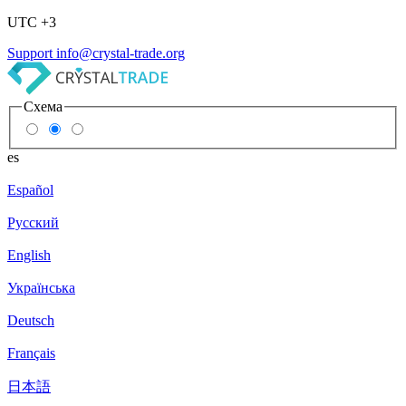
UTC +3
Support
info@crystal-trade.org
Схема
es
Español
Русский
English
Українська
Deutsch
Français
日本語