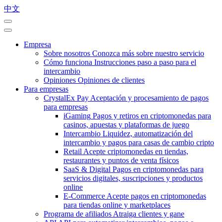
中文
Empresa
Sobre nosotros
Conozca más sobre nuestro servicio
Cómo funciona
Instrucciones paso a paso para el
intercambio
Opiniones
Opiniones de clientes
Para empresas
CrystalEx Pay
Aceptación y procesamiento de pagos
para empresas
iGaming
Pagos y retiros en criptomonedas para
casinos, apuestas y plataformas de juego
Intercambio
Liquidez, automatización del
intercambio y pagos para casas de cambio cripto
Retail
Acepte criptomonedas en tiendas,
restaurantes y puntos de venta físicos
SaaS & Digital
Pagos en criptomonedas para
servicios digitales, suscripciones y productos
online
E-Commerce
Acepte pagos en criptomonedas
para tiendas online y marketplaces
Programa de afiliados
Atraiga clientes y gane