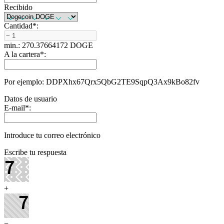
Recibido
Cantidad
*
:
min.: 270.37664172 DOGE
A la cartera
*
:
Por ejemplo: DDPXhx67Qrx5QbG2TE9SqpQ3Ax9kBo82fv
Datos de usuario
E-mail
*
:
Introduce tu correo electrónico
Escribe tu respuesta
+