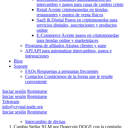
intercambio y pagos para casas de cambio cripto
Retail
Acepte criptomonedas en tiendas,
restaurantes y puntos de venta físicos
SaaS & Digital
Pagos en criptomonedas para
servicios digitales, suscripciones y productos
online
E-Commerce
Acepte pagos en criptomonedas
para tiendas online y marketplaces
Programa de afiliados
Atraiga clientes y gane
API
API para automatizar intercambios, pagos e
integraciones
Blog
Soporte
FAQs
Respuestas a preguntas frecuentes
Contactos
Contáctenos de la forma que le resulte
conveniente
Iniciar sesión
Registrarse
Iniciar sesión
Registrarse
Telegram
info@crystal-trade.org
Iniciar sesión
Registrarse
Intercambio de divisas
Cambia Stellar XLM por Dogecoin DOGE con la comisión