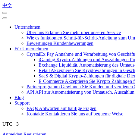
中文
Unternehmen
Über uns
Erfahren Sie mehr über unseren Service
Wie es funktioniert
Schritt-für-Schritt-Anleitung zum U
Bewertungen
Kundenbewertungen
Für Unternehmen
CrystalEx Pay
Annahme und Verarbeitung von Geschäft
iGaming
Krypto-Zahlungen und Auszahlungen für
Exchange
Liquidität, Automatisierung des Umtau
Retail
Akzeptieren Sie Kryptowährungen in Geschäf
SaaS & Digital
Krypto-Zahlungen für digitale Di
E-Commerce
Akzeptieren Sie Krypto-Zahlungen f
Partnerprogramm
Gewinnen Sie Kunden und verdienen 
API
API zur Automatisierung von Umtausch, Auszahlung
Blog
Support
FAQs
Antworten auf häufige Fragen
Kontakte
Kontaktieren Sie uns auf bequeme Weise
UTC +3
Anmelden
Registrieren