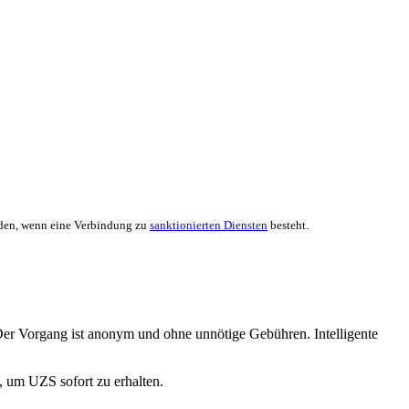
rden, wenn eine Verbindung zu
sanktionierten Diensten
besteht.
 Der Vorgang ist anonym und ohne unnötige Gebühren. Intelligente
s, um UZS sofort zu erhalten.