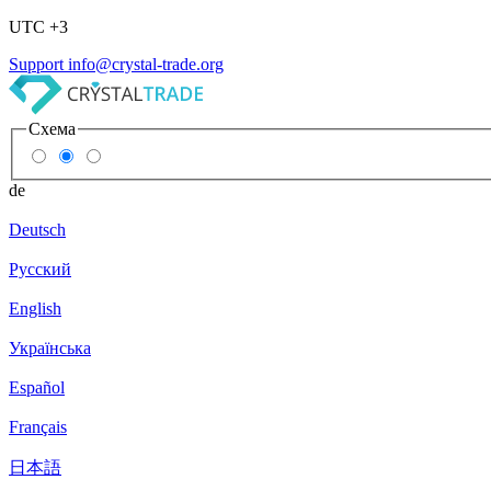
UTC +3
Support
info@crystal-trade.org
Схема
de
Deutsch
Русский
English
Українська
Español
Français
日本語