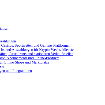
mtausch
szahlungen
 Casinos, Sportwetten und Gaming-Plattformen
schs und Auszahlungen für Krypto-Wechseldienste
ten, Restaurants und stationären Verkaufsstellen
enste, Abonnements und Online-Produkte
ür Online-Shops und Marktplätze
Sie
en und Integrationen