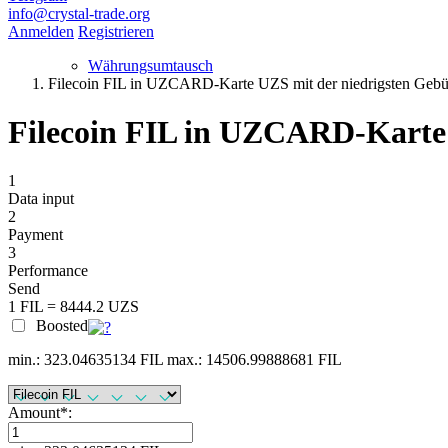
info@crystal-trade.org
Anmelden
Registrieren
Währungsumtausch
Filecoin FIL in UZCARD-Karte UZS mit der niedrigsten Gebü
Filecoin FIL in UZCARD-Karte 
1
Data input
2
Payment
3
Performance
Send
1 FIL = 8444.2 UZS
Boosted
min.: 323.04635134 FIL
max.: 14506.99888681 FIL
Amount
*
: