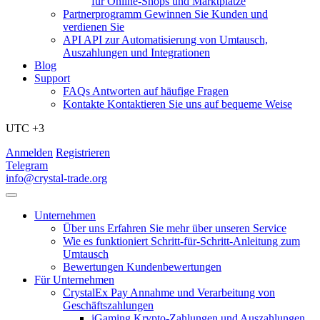
für Online-Shops und Marktplätze
Partnerprogramm
Gewinnen Sie Kunden und
verdienen Sie
API
API zur Automatisierung von Umtausch,
Auszahlungen und Integrationen
Blog
Support
FAQs
Antworten auf häufige Fragen
Kontakte
Kontaktieren Sie uns auf bequeme Weise
UTC +3
Anmelden
Registrieren
Telegram
info@crystal-trade.org
Unternehmen
Über uns
Erfahren Sie mehr über unseren Service
Wie es funktioniert
Schritt-für-Schritt-Anleitung zum
Umtausch
Bewertungen
Kundenbewertungen
Für Unternehmen
CrystalEx Pay
Annahme und Verarbeitung von
Geschäftszahlungen
iGaming
Krypto-Zahlungen und Auszahlungen