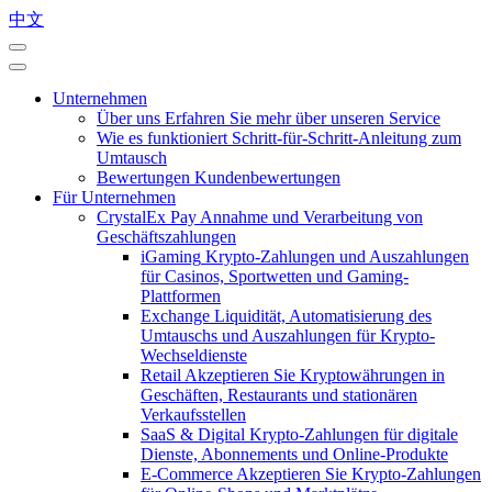
中文
Unternehmen
Über uns
Erfahren Sie mehr über unseren Service
Wie es funktioniert
Schritt-für-Schritt-Anleitung zum
Umtausch
Bewertungen
Kundenbewertungen
Für Unternehmen
CrystalEx Pay
Annahme und Verarbeitung von
Geschäftszahlungen
iGaming
Krypto-Zahlungen und Auszahlungen
für Casinos, Sportwetten und Gaming-
Plattformen
Exchange
Liquidität, Automatisierung des
Umtauschs und Auszahlungen für Krypto-
Wechseldienste
Retail
Akzeptieren Sie Kryptowährungen in
Geschäften, Restaurants und stationären
Verkaufsstellen
SaaS & Digital
Krypto-Zahlungen für digitale
Dienste, Abonnements und Online-Produkte
E-Commerce
Akzeptieren Sie Krypto-Zahlungen