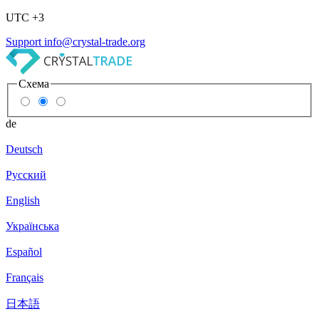
UTC +3
Support
info@crystal-trade.org
Схема
de
Deutsch
Русский
English
Українська
Español
Français
日本語