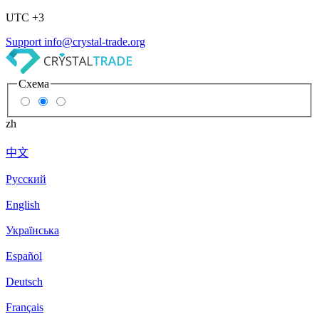
UTC +3
Support
info@crystal-trade.org
Схема
zh
中文
Русский
English
Українська
Español
Deutsch
Français