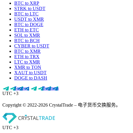
BTC to XRP
STRK to USDT
BTC to LTC
USDT to XMR
BTC to DOGE
ETH to ETC
SOL to XMR
BTC to BCH
CYBER to USDT
BTC to XMR
ETH to TRX
LTC to XMR
XMR to TON
XAUT to USDT
DOGE to DASH
Support
Business
UTC +3
Copyright © 2022-2026 CrystalTrade – 电子货币交换服务。
UTC +3