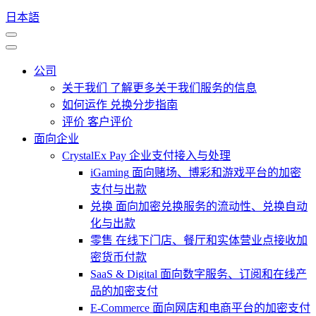
日本語
公司
关于我们
了解更多关于我们服务的信息
如何运作
兑换分步指南
评价
客户评价
面向企业
CrystalEx Pay
企业支付接入与处理
iGaming
面向赌场、博彩和游戏平台的加密
支付与出款
兑换
面向加密兑换服务的流动性、兑换自动
化与出款
零售
在线下门店、餐厅和实体营业点接收加
密货币付款
SaaS & Digital
面向数字服务、订阅和在线产
品的加密支付
E-Commerce
面向网店和电商平台的加密支付