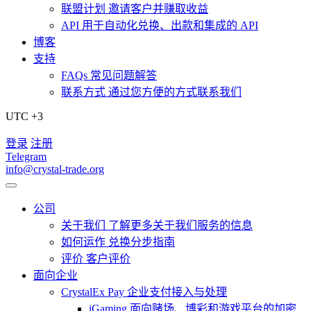
联盟计划
邀请客户并赚取收益
API
用于自动化兑换、出款和集成的 API
博客
支持
FAQs
常见问题解答
联系方式
通过您方便的方式联系我们
UTC +3
登录
注册
Telegram
info@crystal-trade.org
公司
关于我们
了解更多关于我们服务的信息
如何运作
兑换分步指南
评价
客户评价
面向企业
CrystalEx Pay
企业支付接入与处理
iGaming
面向赌场、博彩和游戏平台的加密