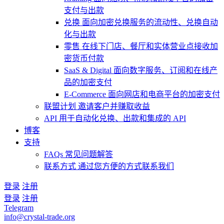
支付与出款
兑换
面向加密兑换服务的流动性、兑换自动
化与出款
零售
在线下门店、餐厅和实体营业点接收加
密货币付款
SaaS & Digital
面向数字服务、订阅和在线产
品的加密支付
E-Commerce
面向网店和电商平台的加密支付
联盟计划
邀请客户并赚取收益
API
用于自动化兑换、出款和集成的 API
博客
支持
FAQs
常见问题解答
联系方式
通过您方便的方式联系我们
登录
注册
登录
注册
Telegram
info@crystal-trade.org