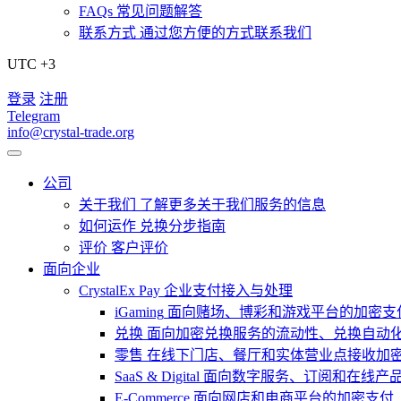
FAQs
常见问题解答
联系方式
通过您方便的方式联系我们
UTC +3
登录
注册
Telegram
info@crystal-trade.org
公司
关于我们
了解更多关于我们服务的信息
如何运作
兑换分步指南
评价
客户评价
面向企业
CrystalEx Pay
企业支付接入与处理
iGaming
面向赌场、博彩和游戏平台的加密支
兑换
面向加密兑换服务的流动性、兑换自动
零售
在线下门店、餐厅和实体营业点接收加
SaaS & Digital
面向数字服务、订阅和在线产
E-Commerce
面向网店和电商平台的加密支付