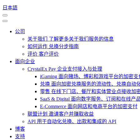
日本語
公司
关于我们
了解更多关于我们服务的信息
如何运作
兑换分步指南
评价
客户评价
面向企业
CrystalEx Pay
企业支付接入与处理
iGaming
面向赌场、博彩和游戏平台的加密支
兑换
面向加密兑换服务的流动性、兑换自动
零售
在线下门店、餐厅和实体营业点接收加
SaaS & Digital
面向数字服务、订阅和在线产
E-Commerce
面向网店和电商平台的加密支付
联盟计划
邀请客户并赚取收益
API
用于自动化兑换、出款和集成的 API
博客
支持