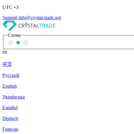
UTC +3
Support
info@crystal-trade.org
Схема
zh
中文
Русский
English
Українська
Español
Deutsch
Français