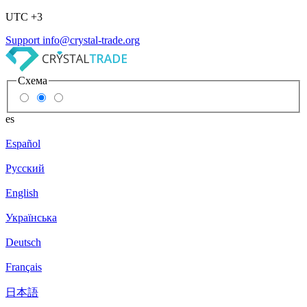
UTC +3
Support
info@crystal-trade.org
Схема
es
Español
Русский
English
Українська
Deutsch
Français
日本語