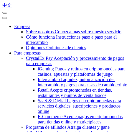
中文
Empresa
Sobre nosotros
Conozca más sobre nuestro servicio
Cómo funciona
Instrucciones paso a paso para el
intercambio
Opiniones
Opiniones de clientes
Para empresas
CrystalEx Pay
Aceptación y procesamiento de pagos
para empresas
iGaming
Pagos y retiros en criptomonedas para
casinos, apuestas y plataformas de juego
Intercambio
Liquidez, automatización del
intercambio y pagos para casas de cambio cripto
Retail
Acepte criptomonedas en tiendas,
restaurantes y puntos de venta físicos
SaaS & Digital
Pagos en criptomonedas para
servicios digitales, suscripciones y productos
online
E-Commerce
Acepte pagos en criptomonedas
para tiendas online y marketplaces
Programa de afiliados
Atraiga clientes y gane