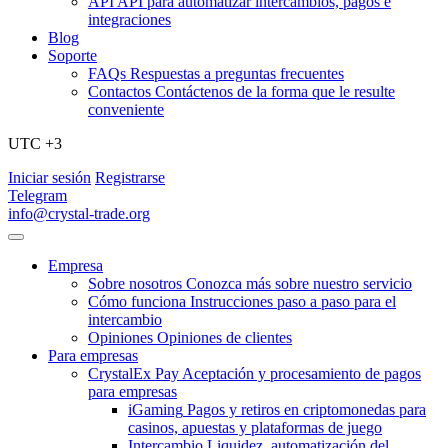
API
API para automatizar intercambios, pagos e
integraciones
Blog
Soporte
FAQs
Respuestas a preguntas frecuentes
Contactos
Contáctenos de la forma que le resulte
conveniente
UTC +3
Iniciar sesión
Registrarse
Telegram
info@crystal-trade.org
Empresa
Sobre nosotros
Conozca más sobre nuestro servicio
Cómo funciona
Instrucciones paso a paso para el
intercambio
Opiniones
Opiniones de clientes
Para empresas
CrystalEx Pay
Aceptación y procesamiento de pagos
para empresas
iGaming
Pagos y retiros en criptomonedas para
casinos, apuestas y plataformas de juego
Intercambio
Liquidez, automatización del