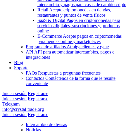
intercambio y pagos para casas de cambio cripto
Retail
Acepte criptomonedas en tiendas,
restaurantes y puntos de venta físicos
SaaS & Digital
Pagos en criptomonedas para
servicios digitales, suscripciones y productos
online
E-Commerce
Acepte pagos en criptomonedas
para tiendas online y marketplaces
Programa de afiliados
Atraiga clientes y gane
API
API para automatizar intercambios, pagos e
integraciones
Blog
Soporte
FAQs
Respuestas a preguntas frecuentes
Contactos
Contáctenos de la forma que le resulte
conveniente
Iniciar sesión
Registrarse
Iniciar sesión
Registrarse
Telegram
info@crystal-trade.org
Iniciar sesión
Registrarse
Intercambio de divisas
Noticias