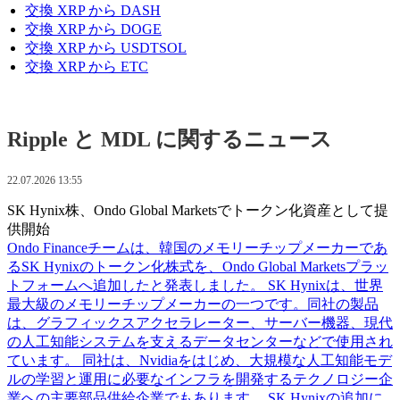
交換 XRP から DASH
交換 XRP から DOGE
交換 XRP から USDTSOL
交換 XRP から ETC
Ripple と MDL に関するニュース
22.07.2026 13:55
SK Hynix株、Ondo Global Marketsでトークン化資産として提
供開始
Ondo Financeチームは、韓国のメモリーチップメーカーであ
るSK Hynixのトークン化株式を、Ondo Global Marketsプラッ
トフォームへ追加したと発表しました。 SK Hynixは、世界
最大級のメモリーチップメーカーの一つです。同社の製品
は、グラフィックスアクセラレーター、サーバー機器、現代
の人工知能システムを支えるデータセンターなどで使用され
ています。 同社は、Nvidiaをはじめ、大規模な人工知能モデ
ルの学習と運用に必要なインフラを開発するテクノロジー企
業への主要部品供給企業でもあります。 SK Hynixの追加に