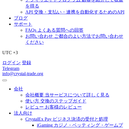
を得る
API
交換・支払い・連携を自動化するためのAPI
ブログ
サポート
FAQs
よくある質問への回答
お問い合わせ
ご都合のよい方法でお問い合わせ
ください
UTC +3
ログイン
登録
Telegram
info@crystal-trade.org
会社
会社概要
当サービスについて詳しく見る
使い方
交換のステップガイド
レビュー
お客様のレビュー
法人向け
CrystalEx Pay
ビジネス決済の受付と処理
iGaming
カジノ・ベッティング・ゲームプ