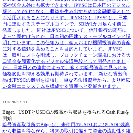
済や送金以外にも拡大できます。JPYSCは日本円のデジタル
版としてだけでなく、収益を生み出すための金融商品として
も活用されることになります。 JPYSCとは JPYSCは、日本
円に連動するステーブルコインで、SBIが1か月足らず前に
発表しました。 同社はJPYSCについて、信託銀行の関与に
よって裏付けられた、日本初の円建てステーブルコインと説
明しています。この仕組みは、個人および機関投資家の資産
に対する信頼を高めることを目的としています。 JPYSC
は、取引コストを削減し、ブロックチェーン環境における大
口送金を簡素化するデジタル決済手段として開発されまし
た。 日本円との連動によって、多くの暗号資産に見られる
価格変動を抑える効果も期待されています。 新たな貸出商
品はJPYSCの機能を拡張し、単なる決済資産から、より幅広
い金融エコシステムを構成する資産へと発展させます。
13.07.2026 21:11
Bitget、USDTとUSDCの残高から収益を得られるCash Plusを
開始
暗号資産取引所のBitgetは、未使用のUSDTおよびUSDC残高
から収益を得ながら、将来の取引に備えて資金の流動性を維