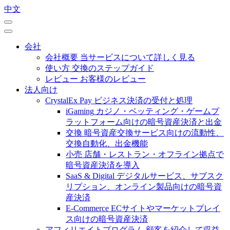
中文
会社
会社概要
当サービスについて詳しく見る
使い方
交換のステップガイド
レビュー
お客様のレビュー
法人向け
CrystalEx Pay
ビジネス決済の受付と処理
iGaming
カジノ・ベッティング・ゲームプ
ラットフォーム向けの暗号資産決済と出金
交換
暗号資産交換サービス向けの流動性、
交換自動化、出金機能
小売
店舗・レストラン・オフライン拠点で
暗号資産決済を導入
SaaS & Digital
デジタルサービス、サブスク
リプション、オンライン製品向けの暗号資
産決済
E-Commerce
ECサイトやマーケットプレイ
ス向けの暗号資産決済
アフィリエイトプログラム
顧客を紹介して収益