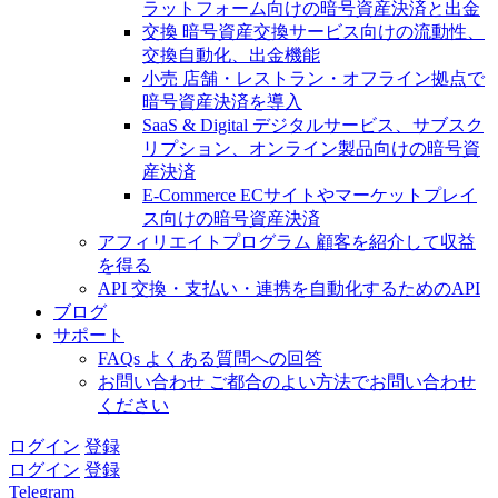
ラットフォーム向けの暗号資産決済と出金
交換
暗号資産交換サービス向けの流動性、
交換自動化、出金機能
小売
店舗・レストラン・オフライン拠点で
暗号資産決済を導入
SaaS & Digital
デジタルサービス、サブスク
リプション、オンライン製品向けの暗号資
産決済
E-Commerce
ECサイトやマーケットプレイ
ス向けの暗号資産決済
アフィリエイトプログラム
顧客を紹介して収益
を得る
API
交換・支払い・連携を自動化するためのAPI
ブログ
サポート
FAQs
よくある質問への回答
お問い合わせ
ご都合のよい方法でお問い合わせ
ください
ログイン
登録
ログイン
登録
Telegram