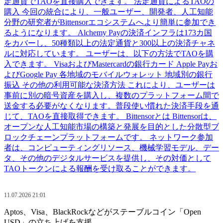
定通貨でTAOを直接購入できます。 法定通貨によるTAOの
購入 今回の統合により、一般ユーザー、開発者、人工知能
分野の研究者がBittensorエコシステムへより簡単に参加でき
るようになります。 Alchemy Payの決済インフラは173カ国
をカバーし、50種類以上の法定通貨と300以上の決済チャネ
ルに対応しています。 ユーザーは、以下の方法でTAOを購
入できます。 VisaおよびMastercardの銀行カード Apple Payお
よびGoogle Pay 各地域のモバイルウォレット 地域別の銀行
振込 その他の利用可能な決済方法 これにより、ユーザーは
事前に別の暗号資産を購入し、複数のプラットフォーム間で
送金する必要がなくなります。普段使い慣れた決済手段を通
じて、TAOを直接取得できます。 Bittensorとは Bittensorは、
オープンな人工知能市場の構築と発展を目的とした分散型ブ
ロックチェーンプラットフォームです。 ネットワーク参加
者は、コンピューティングリソース、機械学習モデル、デー
タ、その他のデジタルサービスを提供し、その対価として
TAOトークンによる報酬を受け取ることができます。
11.07.2026 21:01
Aptos、Visa、BlackRockなどがステーブルコイン「Open
USD」の立ち上げを支援