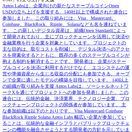
Aptos Labsは、企業向けの新たなステーブルコインOpen
USDの立ち上げを支援する、140社以上で構成された連合に
参加しました。この取り組みには、Visa、Mastercard、
Coinbase、BlackRock、Ripple、Solanaなども名を連ねていま
す。 この新しいデジタル資産は、組織Open Standardによっ
て開発されており、主にブロックチェーンを活用して決済や
金融業務を行う企業を対象としています。 プロジェクトの
主な目的は、取引コストを削減し、デジタル決済へのアクセ
スを簡素化するとともに、既存の多くのステーブルコインが
抱える制約を解消することです。 開発者は、企業がステー
ブルコインを決済に利用するだけでなく、エコシステムの運
営や準備資産から生じる収益の分配にも参加できる、オープ
ンで企業に適したモデルの構築を目指しています。 140以上
の組織が取り組みを支援 Aptos Labsは、ソーシャルネットワ
ークXを通じてプロジェクトへの参加を発表しました。この
連合には、伝統的金融、決済業界、テクノロジー企業、ブロ
ックチェーンプロジェクトの関係者が参加しています。 主
な参加組織は以下のとおりです。 Visa Mastercard Coinbase
BlackRock Ripple Solana Aptos Labs 幅広い企業が参加してい
ることは、伝統的な金融インフラとパブリックブロックチェ
ーンの機能を融合させようとする開発者の方針を示していま