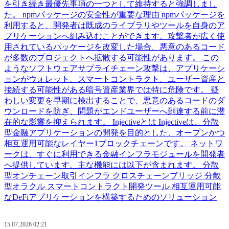
を引き続き最優先事項の一つとして維持すると強調しまし
た。 npmパッケージの安全性が重要な理由 npmパッケージを
利用すると、開発者は既成のライブラリやツールを自身のア
プリケーションへ組み込むことができます。攻撃者が広く使
用されているパッケージを改変した場合、悪意のあるコード
が多数のプロジェクトへ拡散する可能性があります。 この
ようなソフトウェアサプライチェーン攻撃は、アプリケーシ
ョンがウォレット、スマートコントラクト、ユーザー資産と
接続する可能性がある暗号資産業界では特に危険です。 疑
わしい変更を早期に検出することで、悪意のあるコードのダ
ウンロードを防ぎ、問題がエンドユーザーへ到達する前に潜
在的な影響を抑えられます。 Injectiveとは Injectiveは、分散
型金融アプリケーションの開発を目的とした、オープンかつ
相互運用可能なレイヤー1ブロックチェーンです。 ネットワ
ークは、すぐに利用できる金融インフラモジュールを開発者
へ提供しています。主な機能には以下が含まれます。 分散
型オンチェーン取引インフラ クロスチェーンブリッジ 分散
型オラクル スマートコントラクト開発ツール 相互運用可能
なDeFiアプリケーションを構築するためのソリューション
15.07.2026 02:21