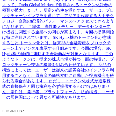
よって、Ondo Global Marketsで提供されるトークン化証券の
種類が拡大しました。所定の条件を満たすユーザーは、ブロ
ックチェーンインフラを通じて、アジアを代表する大手テク
ノロジー企業の経済的パフォーマンスへアクセスできるよう
になります。 半導体、高性能メモリー、データセンター向
け機器に関連する企業への関心が高まる中、今回の提供開始
は特に注目されています。 SK Hynix株のトークン化が意味
すること トークン化とは、従来型の金融資産をブロックチ
ェーン上でデジタル表示する仕組みです。今回の場合、SK
Hynix株の価値に連動する金融商品が対象となります。 この
ようなトークンは、従来の株式市場が持つ一部の特徴と、ブ
ロックチェーン技術の機能を組み合わせています。 商品の
構造によっては、ユーザーは従来の証券会社のインフラを利
用することなく、原資産の価格変動に連動した投資機会を得
られる場合があります。 ただし、トークン化株式が通常株
式の直接保有と同じ権利を必ず提供するわけではありませ
ん。条件は、発行者、プラットフォーム、法的構造、ユーザ
ーの居住国によって異なる可能性があります。
19.07.2026 11:42