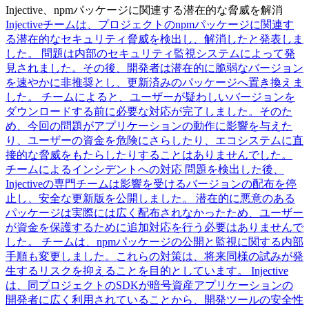
Injective、npmパッケージに関連する潜在的な脅威を解消
Injectiveチームは、プロジェクトのnpmパッケージに関連す
る潜在的なセキュリティ脅威を検出し、解消したと発表しま
した。 問題は内部のセキュリティ監視システムによって発
見されました。その後、開発者は潜在的に脆弱なバージョン
を速やかに非推奨とし、更新済みのパッケージへ置き換えま
した。 チームによると、ユーザーが疑わしいバージョンを
ダウンロードする前に必要な対応が完了しました。そのた
め、今回の問題がアプリケーションの動作に影響を与えた
り、ユーザーの資金を危険にさらしたり、エコシステムに直
接的な脅威をもたらしたりすることはありませんでした。
チームによるインシデントへの対応 問題を検出した後、
Injectiveの専門チームは影響を受けるバージョンの配布を停
止し、安全な更新版を公開しました。 潜在的に悪意のある
パッケージは実際には広く配布されなかったため、ユーザー
が資金を保護するために追加対応を行う必要はありませんで
した。 チームは、npmパッケージの公開と監視に関する内部
手順も変更しました。これらの対策は、将来同様の試みが発
生するリスクを抑えることを目的としています。 Injective
は、同プロジェクトのSDKが暗号資産アプリケーションの
開発者に広く利用されていることから、開発ツールの安全性