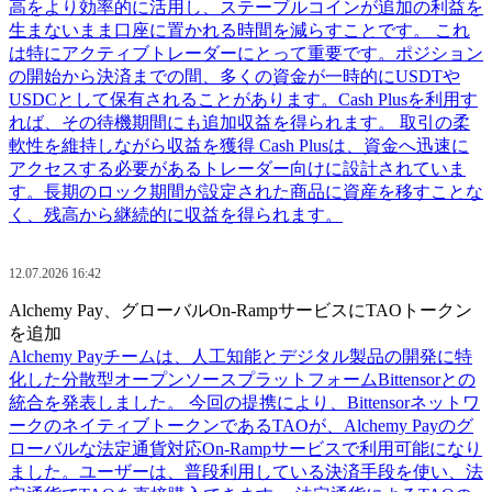
高をより効率的に活用し、ステーブルコインが追加の利益を
生まないまま口座に置かれる時間を減らすことです。 これ
は特にアクティブトレーダーにとって重要です。ポジション
の開始から決済までの間、多くの資金が一時的にUSDTや
USDCとして保有されることがあります。Cash Plusを利用す
れば、その待機期間にも追加収益を得られます。 取引の柔
軟性を維持しながら収益を獲得 Cash Plusは、資金へ迅速に
アクセスする必要があるトレーダー向けに設計されていま
す。長期のロック期間が設定された商品に資産を移すことな
く、残高から継続的に収益を得られます。
12.07.2026 16:42
Alchemy Pay、グローバルOn-RampサービスにTAOトークン
を追加
Alchemy Payチームは、人工知能とデジタル製品の開発に特
化した分散型オープンソースプラットフォームBittensorとの
統合を発表しました。 今回の提携により、Bittensorネットワ
ークのネイティブトークンであるTAOが、Alchemy Payのグ
ローバルな法定通貨対応On-Rampサービスで利用可能になり
ました。ユーザーは、普段利用している決済手段を使い、法