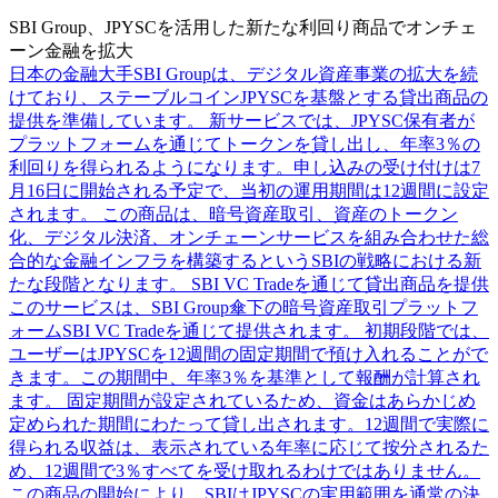
SBI Group、JPYSCを活用した新たな利回り商品でオンチェ
ーン金融を拡大
日本の金融大手SBI Groupは、デジタル資産事業の拡大を続
けており、ステーブルコインJPYSCを基盤とする貸出商品の
提供を準備しています。 新サービスでは、JPYSC保有者が
プラットフォームを通じてトークンを貸し出し、年率3％の
利回りを得られるようになります。申し込みの受け付けは7
月16日に開始される予定で、当初の運用期間は12週間に設定
されます。 この商品は、暗号資産取引、資産のトークン
化、デジタル決済、オンチェーンサービスを組み合わせた総
合的な金融インフラを構築するというSBIの戦略における新
たな段階となります。 SBI VC Tradeを通じて貸出商品を提供
このサービスは、SBI Group傘下の暗号資産取引プラットフ
ォームSBI VC Tradeを通じて提供されます。 初期段階では、
ユーザーはJPYSCを12週間の固定期間で預け入れることがで
きます。この期間中、年率3％を基準として報酬が計算され
ます。 固定期間が設定されているため、資金はあらかじめ
定められた期間にわたって貸し出されます。12週間で実際に
得られる収益は、表示されている年率に応じて按分されるた
め、12週間で3％すべてを受け取れるわけではありません。
この商品の開始により、SBIはJPYSCの実用範囲を通常の決