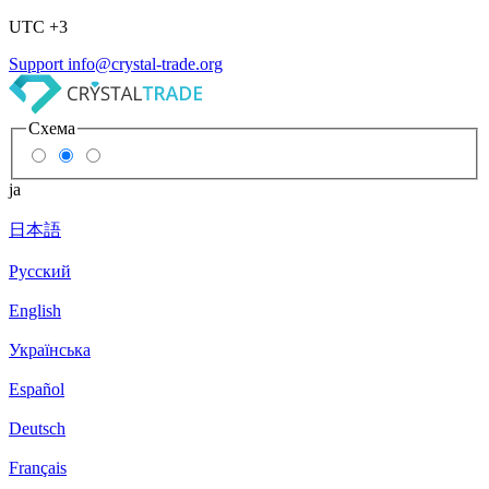
UTC +3
Support
info@crystal-trade.org
Схема
ja
日本語
Русский
English
Українська
Español
Deutsch
Français