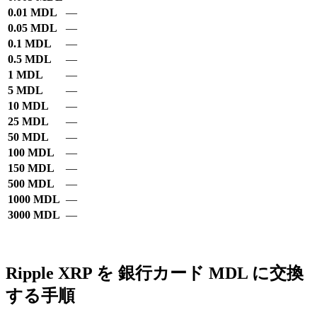
0.01 MDL
—
0.05 MDL
—
0.1 MDL
—
0.5 MDL
—
1 MDL
—
5 MDL
—
10 MDL
—
25 MDL
—
50 MDL
—
100 MDL
—
150 MDL
—
500 MDL
—
1000 MDL
—
3000 MDL
—
Ripple XRP を 銀行カード MDL に交換
する手順