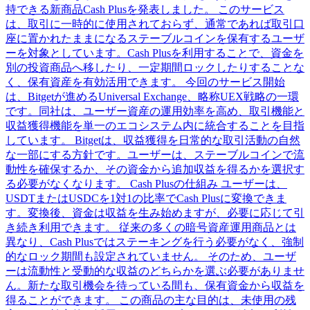
持できる新商品Cash Plusを発表しました。 このサービス
は、取引に一時的に使用されておらず、通常であれば取引口
座に置かれたままになるステーブルコインを保有するユーザ
ーを対象としています。Cash Plusを利用することで、資金を
別の投資商品へ移したり、一定期間ロックしたりすることな
く、保有資産を有効活用できます。 今回のサービス開始
は、Bitgetが進めるUniversal Exchange、略称UEX戦略の一環
です。同社は、ユーザー資産の運用効率を高め、取引機能と
収益獲得機能を単一のエコシステム内に統合することを目指
しています。 Bitgetは、収益獲得を日常的な取引活動の自然
な一部にする方針です。ユーザーは、ステーブルコインで流
動性を確保するか、その資金から追加収益を得るかを選択す
る必要がなくなります。 Cash Plusの仕組み ユーザーは、
USDTまたはUSDCを1対1の比率でCash Plusに変換できま
す。変換後、資金は収益を生み始めますが、必要に応じて引
き続き利用できます。 従来の多くの暗号資産運用商品とは
異なり、Cash Plusではステーキングを行う必要がなく、強制
的なロック期間も設定されていません。 そのため、ユーザ
ーは流動性と受動的な収益のどちらかを選ぶ必要がありませ
ん。新たな取引機会を待っている間も、保有資金から収益を
得ることができます。 この商品の主な目的は、未使用の残