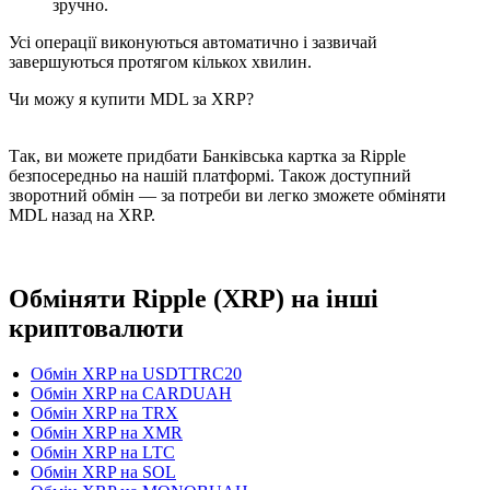
зручно.
Усі операції виконуються автоматично і зазвичай
завершуються протягом кількох хвилин.
Чи можу я купити MDL за XRP?
Так, ви можете придбати Банківська картка за Ripple
безпосередньо на нашій платформі. Також доступний
зворотний обмін — за потреби ви легко зможете обміняти
MDL назад на XRP.
Обміняти Ripple (XRP) на інші
криптовалюти
Обмін XRP на USDTTRC20
Обмін XRP на CARDUAH
Обмін XRP на TRX
Обмін XRP на XMR
Обмін XRP на LTC
Обмін XRP на SOL