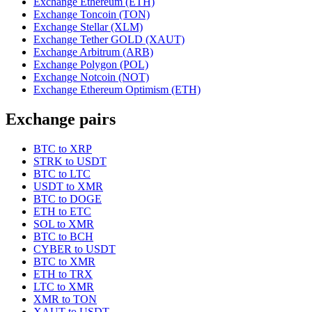
Exchange Ethereum (ETH)
Exchange Toncoin (TON)
Exchange Stellar (XLM)
Exchange Tether GOLD (XAUT)
Exchange Arbitrum (ARB)
Exchange Polygon (POL)
Exchange Notcoin (NOT)
Exchange Ethereum Optimism (ETH)
Exchange pairs
BTC to XRP
STRK to USDT
BTC to LTC
USDT to XMR
BTC to DOGE
ETH to ETC
SOL to XMR
BTC to BCH
CYBER to USDT
BTC to XMR
ETH to TRX
LTC to XMR
XMR to TON
XAUT to USDT