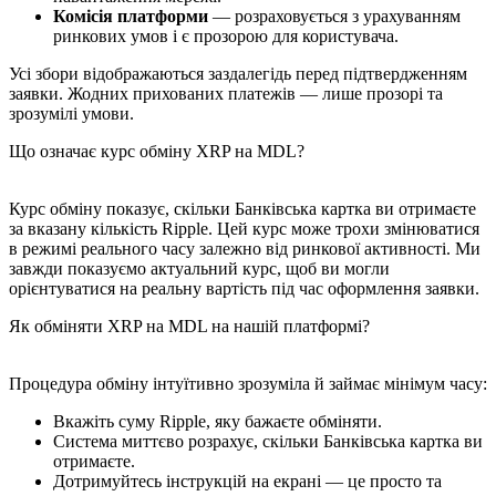
Комісія платформи
— розраховується з урахуванням
ринкових умов і є прозорою для користувача.
Усі збори відображаються заздалегідь перед підтвердженням
заявки. Жодних прихованих платежів — лише прозорі та
зрозумілі умови.
Що означає курс обміну XRP на MDL?
Курс обміну показує, скільки Банківська картка ви отримаєте
за вказану кількість Ripple. Цей курс може трохи змінюватися
в режимі реального часу залежно від ринкової активності. Ми
завжди показуємо актуальний курс, щоб ви могли
орієнтуватися на реальну вартість під час оформлення заявки.
Як обміняти XRP на MDL на нашій платформі?
Процедура обміну інтуїтивно зрозуміла й займає мінімум часу:
Вкажіть суму Ripple, яку бажаєте обміняти.
Система миттєво розрахує, скільки Банківська картка ви
отримаєте.
Дотримуйтесь інструкцій на екрані — це просто та