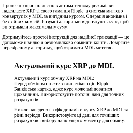
Процес працює повністю в автоматичному режимі: ви
надсилаєте XRP зі свого гаманця Ripple, а система миттєво
конвертує їх у MDL за вигідним курсом. Операція анонімна і
без зайвих комісій. Розумні алгоритми відстежують курс, щоб
ви отримали максимальну суму.
Дотримуйтесь простої інструкції для надійної транзакції — це
допоможе швидко й безпомилково обміняти кошти. Довіряйте
перевіреному алгоритму, щоб отримати MDL миттєво.
Актуальний курс XRP до MDL
Актуальний курс обміну XRP на MDL:
Перед обміном стежте за динамікою цін Ripple і
Банківська картка, адже курс може змінюватися
щохвилини. Використовуйте поточні дані для точних
розрахунків.
Нижче наведено графік динаміки курсу XRP до MDL за
різні періоди. Використовуйте ці дані для точніших
розрахунків і вибору найкращого моменту для обміну.