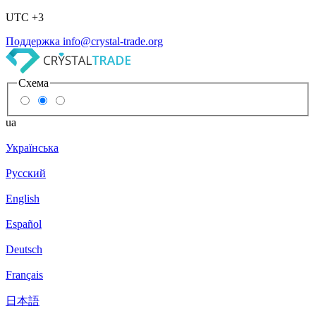
UTC +3
Поддержка
info@crystal-trade.org
Схема
ua
Українська
Русский
English
Español
Deutsch
Français
日本語