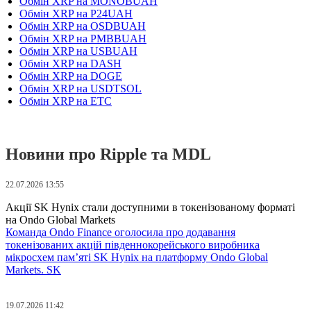
Обмін XRP на MONOBUAH
Обмін XRP на P24UAH
Обмін XRP на OSDBUAH
Обмін XRP на PMBBUAH
Обмін XRP на USBUAH
Обмін XRP на DASH
Обмін XRP на DOGE
Обмін XRP на USDTSOL
Обмін XRP на ETC
Новини про Ripple та MDL
22.07.2026 13:55
Акції SK Hynix стали доступними в токенізованому форматі
на Ondo Global Markets
Команда Ondo Finance оголосила про додавання
токенізованих акцій південнокорейського виробника
мікросхем пам’яті SK Hynix на платформу Ondo Global
Markets. SK
19.07.2026 11:42