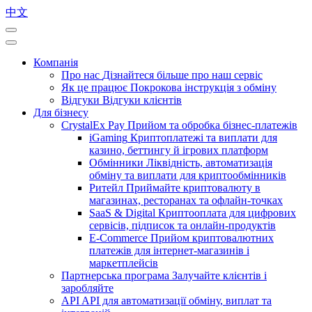
中文
Компанія
Про нас
Дізнайтеся більше про наш сервіс
Як це працює
Покрокова інструкція з обміну
Відгуки
Відгуки клієнтів
Для бізнесу
CrystalEx Pay
Прийом та обробка бізнес-платежів
iGaming
Криптоплатежі та виплати для
казино, беттингу й ігрових платформ
Обмінники
Ліквідність, автоматизація
обміну та виплати для криптообмінників
Ритейл
Приймайте криптовалюту в
магазинах, ресторанах та офлайн-точках
SaaS & Digital
Криптооплата для цифрових
сервісів, підписок та онлайн-продуктів
E-Commerce
Прийом криптовалютних
платежів для інтернет-магазинів і
маркетплейсів
Партнерська програма
Залучайте клієнтів і
заробляйте
API
API для автоматизації обміну, виплат та