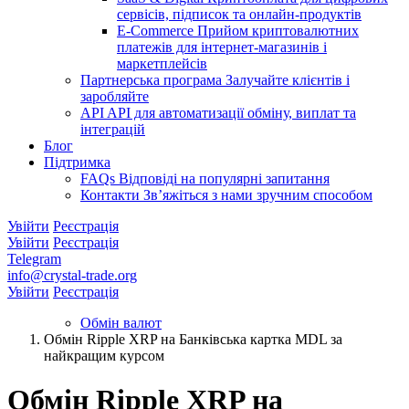
сервісів, підписок та онлайн-продуктів
E-Commerce
Прийом криптовалютних
платежів для інтернет-магазинів і
маркетплейсів
Партнерська програма
Залучайте клієнтів і
заробляйте
API
API для автоматизації обміну, виплат та
інтеграцій
Блог
Підтримка
FAQs
Відповіді на популярні запитання
Контакти
Зв’яжіться з нами зручним способом
Увійти
Реєстрація
Увійти
Реєстрація
Telegram
info@crystal-trade.org
Увійти
Реєстрація
Обмін валют
Обмін Ripple XRP на Банківська картка MDL за
найкращим курсом
Обмін Ripple XRP на