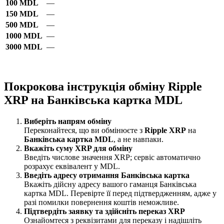
100 MDL
—
150 MDL
—
500 MDL
—
1000 MDL
—
3000 MDL
—
Покрокова інструкція обміну Ripple
XRP на Банківська картка MDL
Виберіть напрям обміну
Переконайтеся, що ви обмінюєте з
Ripple XRP
на
Банківська картка MDL
, а не навпаки.
Вкажіть суму XRP для обміну
Введіть числове значення XRP; сервіс автоматично
розрахує еквівалент у MDL.
Введіть адресу отримання Банківська картка
Вкажіть дійсну адресу вашого гаманця Банківська
картка MDL. Перевірте її перед підтвердженням, адже у
разі помилки повернення коштів неможливе.
Підтвердіть заявку та здійсніть переказ XRP
Ознайомтеся з реквізитами для переказу і надішліть