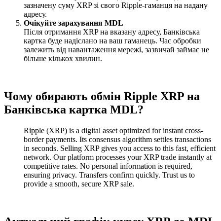
зазначену суму XRP зі свого Ripple-гаманця на надану
адресу.
Очікуйте зарахування MDL
Після отримання XRP на вказану адресу, Банківська
картка буде надіслано на ваш гаманець. Час обробки
залежить від навантаження мережі, зазвичай займає не
більше кількох хвилин.
Чому обирають обмін Ripple XRP на
Банківська картка MDL?
Ripple (XRP) is a digital asset optimized for instant cross-
border payments. Its consensus algorithm settles transactions
in seconds. Selling XRP gives you access to this fast, efficient
network. Our platform processes your XRP trade instantly at
competitive rates. No personal information is required,
ensuring privacy. Transfers confirm quickly. Trust us to
provide a smooth, secure XRP sale.