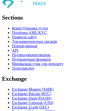
Sections
Користувацька угода
Політика AML/KYC
Правила сайту
Для компетентних органів
Попередження
API
Підтвердження мережі
Підтримувані формати
Мінімальна сума для депозиту
Телеграм-бот
Exchange
Exchange Monero (XMR)
Exchange Bitcoin (BTC)
Exchange Dash (DASH)
Exchange Uniswap (UNI)
Exchange Zcash (ZEC)