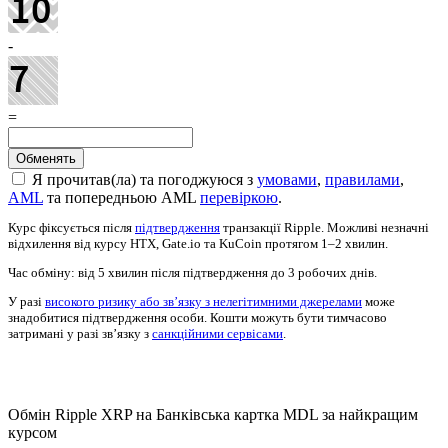
-
=
Я прочитав(ла) та погоджуюся з
умовами
,
правилами
,
AML
та попередньою AML
перевіркою
.
Курс фіксується після
підтвердження
транзакції Ripple. Можливі незначні
відхилення від курсу HTX, Gate.io та KuCoin протягом 1–2 хвилин.
Час обміну: від 5 хвилин після підтвердження до 3 робочих днів.
У разі
високого ризику або зв’язку з нелегітимними джерелами
може
знадобитися підтвердження особи. Кошти можуть бути тимчасово
затримані у разі зв’язку з
санкційними сервісами
.
Проверить AML
Обмін Ripple XRP на Банківська картка MDL за найкращим
курсом