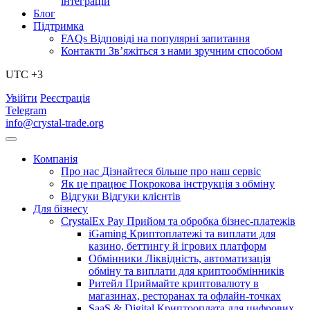
інтеграцій
Блог
Підтримка
FAQs
Відповіді на популярні запитання
Контакти
Зв’яжіться з нами зручним способом
UTC +3
Увійти
Реєстрація
Telegram
info@crystal-trade.org
Компанія
Про нас
Дізнайтеся більше про наш сервіс
Як це працює
Покрокова інструкція з обміну
Відгуки
Відгуки клієнтів
Для бізнесу
CrystalEx Pay
Прийом та обробка бізнес-платежів
iGaming
Криптоплатежі та виплати для
казино, беттингу й ігрових платформ
Обмінники
Ліквідність, автоматизація
обміну та виплати для криптообмінників
Ритейл
Приймайте криптовалюту в
магазинах, ресторанах та офлайн-точках
SaaS & Digital
Криптооплата для цифрових