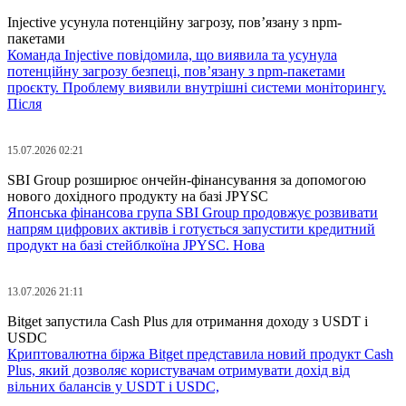
Injective усунула потенційну загрозу, пов’язану з npm-
пакетами
Команда Injective повідомила, що виявила та усунула
потенційну загрозу безпеці, пов’язану з npm-пакетами
проєкту. Проблему виявили внутрішні системи моніторингу.
Після
15.07.2026 02:21
SBI Group розширює ончейн-фінансування за допомогою
нового дохідного продукту на базі JPYSC
Японська фінансова група SBI Group продовжує розвивати
напрям цифрових активів і готується запустити кредитний
продукт на базі стейблкоїна JPYSC. Нова
13.07.2026 21:11
Bitget запустила Cash Plus для отримання доходу з USDT і
USDC
Криптовалютна біржа Bitget представила новий продукт Cash
Plus, який дозволяє користувачам отримувати дохід від
вільних балансів у USDT і USDC,