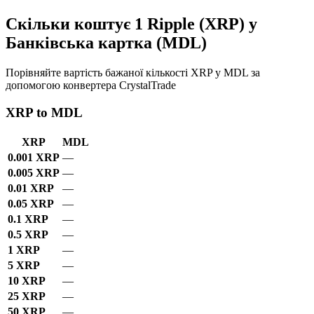
Скільки коштує 1 Ripple (XRP) у
Банківська картка (MDL)
Порівняйте вартість бажаної кількості XRP у MDL за
допомогою конвертера CrystalTrade
XRP to MDL
XRP
MDL
0.001 XRP
—
0.005 XRP
—
0.01 XRP
—
0.05 XRP
—
0.1 XRP
—
0.5 XRP
—
1 XRP
—
5 XRP
—
10 XRP
—
25 XRP
—
50 XRP
—