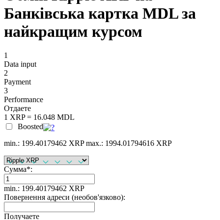
Банківська картка MDL за
найкращим курсом
1
Data input
2
Payment
3
Performance
Отдаете
1 XRP = 16.048 MDL
Boosted
min.: 199.40179462 XRP
max.: 1994.01794616 XRP
Сумма
*
:
min.: 199.40179462 XRP
Повернення адреси (необов'язково):
Получаете