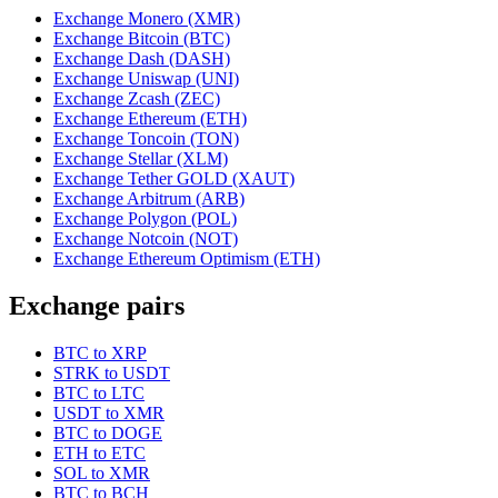
Exchange Monero (XMR)
Exchange Bitcoin (BTC)
Exchange Dash (DASH)
Exchange Uniswap (UNI)
Exchange Zcash (ZEC)
Exchange Ethereum (ETH)
Exchange Toncoin (TON)
Exchange Stellar (XLM)
Exchange Tether GOLD (XAUT)
Exchange Arbitrum (ARB)
Exchange Polygon (POL)
Exchange Notcoin (NOT)
Exchange Ethereum Optimism (ETH)
Exchange pairs
BTC to XRP
STRK to USDT
BTC to LTC
USDT to XMR
BTC to DOGE
ETH to ETC
SOL to XMR
BTC to BCH