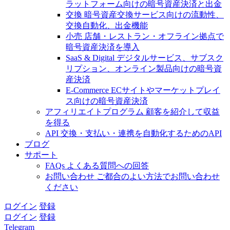
ラットフォーム向けの暗号資産決済と出金
交換
暗号資産交換サービス向けの流動性、
交換自動化、出金機能
小売
店舗・レストラン・オフライン拠点で
暗号資産決済を導入
SaaS & Digital
デジタルサービス、サブスク
リプション、オンライン製品向けの暗号資
産決済
E-Commerce
ECサイトやマーケットプレイ
ス向けの暗号資産決済
アフィリエイトプログラム
顧客を紹介して収益
を得る
API
交換・支払い・連携を自動化するためのAPI
ブログ
サポート
FAQs
よくある質問への回答
お問い合わせ
ご都合のよい方法でお問い合わせ
ください
ログイン
登録
ログイン
登録
Telegram