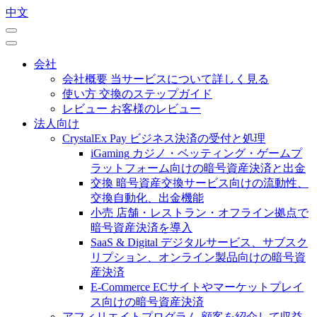
中文
会社
会社概要
当サービスについて詳しく見る
使い方
交換のステップガイド
レビュー
お客様のレビュー
法人向け
CrystalEx Pay
ビジネス決済の受付と処理
iGaming
カジノ・ベッティング・ゲームプ
ラットフォーム向けの暗号資産決済と出金
交換
暗号資産交換サービス向けの流動性、
交換自動化、出金機能
小売
店舗・レストラン・オフライン拠点で
暗号資産決済を導入
SaaS & Digital
デジタルサービス、サブスク
リプション、オンライン製品向けの暗号資
産決済
E-Commerce
ECサイトやマーケットプレイ
ス向けの暗号資産決済
アフィリエイトプログラム
顧客を紹介して収益