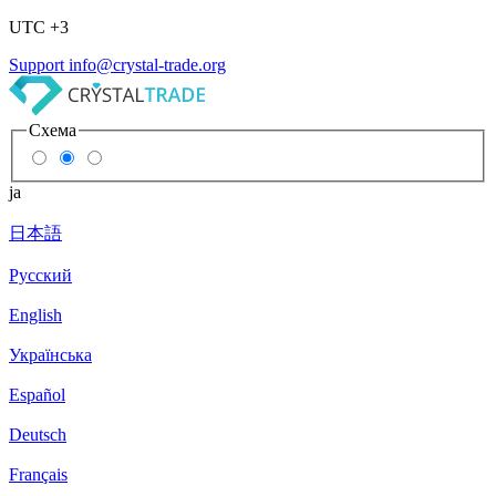
UTC +3
Support
info@crystal-trade.org
Схема
ja
日本語
Русский
English
Українська
Español
Deutsch
Français