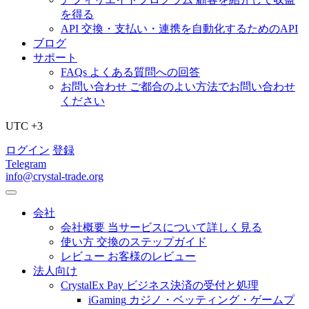
を得る
API
交換・支払い・連携を自動化するためのAPI
ブログ
サポート
FAQs
よくある質問への回答
お問い合わせ
ご都合のよい方法でお問い合わせ
ください
UTC +3
ログイン
登録
Telegram
info@crystal-trade.org
会社
会社概要
当サービスについて詳しく見る
使い方
交換のステップガイド
レビュー
お客様のレビュー
法人向け
CrystalEx Pay
ビジネス決済の受付と処理
iGaming
カジノ・ベッティング・ゲームプ