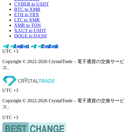
CYBER to USDT
BTC to XMR
ETH to TRX
LTC to XMR
XMR to TON
XAUT to USDT
DOGE to DASH
Support
Business
UTC +3
Copyright © 2022-2026 CrystalTrade – 電子通貨の交換サービ
ス。
UTC +3
Copyright © 2022-2026 CrystalTrade – 電子通貨の交換サービ
ス。
UTC +3