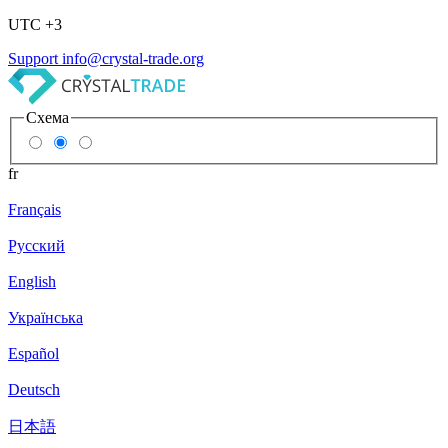
UTC +3
Support
info@crystal-trade.org
Схема
fr
Français
Русский
English
Українська
Español
Deutsch
日本語