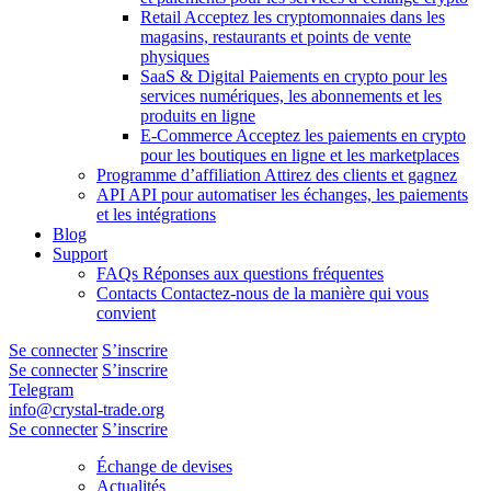
Retail
Acceptez les cryptomonnaies dans les
magasins, restaurants et points de vente
physiques
SaaS & Digital
Paiements en crypto pour les
services numériques, les abonnements et les
produits en ligne
E-Commerce
Acceptez les paiements en crypto
pour les boutiques en ligne et les marketplaces
Programme d’affiliation
Attirez des clients et gagnez
API
API pour automatiser les échanges, les paiements
et les intégrations
Blog
Support
FAQs
Réponses aux questions fréquentes
Contacts
Contactez-nous de la manière qui vous
convient
Se connecter
S’inscrire
Se connecter
S’inscrire
Telegram
info@crystal-trade.org
Se connecter
S’inscrire
Échange de devises
Actualités