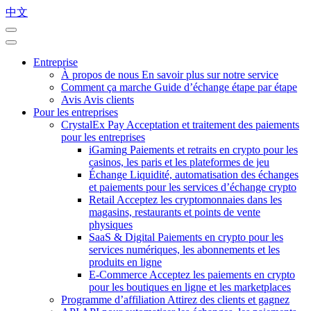
中文
Entreprise
À propos de nous
En savoir plus sur notre service
Comment ça marche
Guide d’échange étape par étape
Avis
Avis clients
Pour les entreprises
CrystalEx Pay
Acceptation et traitement des paiements
pour les entreprises
iGaming
Paiements et retraits en crypto pour les
casinos, les paris et les plateformes de jeu
Échange
Liquidité, automatisation des échanges
et paiements pour les services d’échange crypto
Retail
Acceptez les cryptomonnaies dans les
magasins, restaurants et points de vente
physiques
SaaS & Digital
Paiements en crypto pour les
services numériques, les abonnements et les
produits en ligne
E-Commerce
Acceptez les paiements en crypto
pour les boutiques en ligne et les marketplaces
Programme d’affiliation
Attirez des clients et gagnez