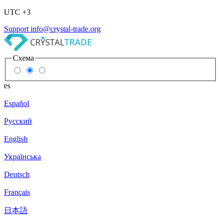
UTC +3
Support
info@crystal-trade.org
Схема
es
Español
Русский
English
Українська
Deutsch
Français
日本語