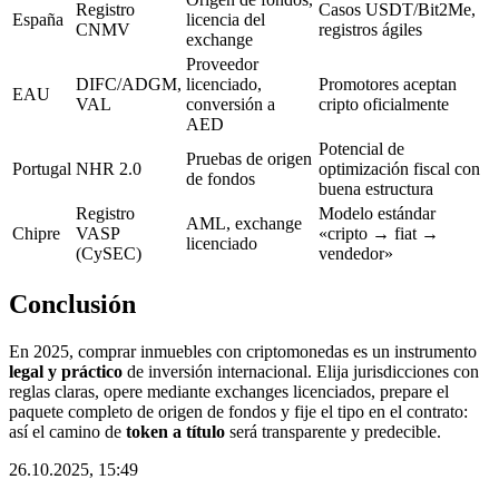
Registro
Casos USDT/Bit2Me,
España
licencia del
CNMV
registros ágiles
exchange
Proveedor
DIFC/ADGM,
licenciado,
Promotores aceptan
EAU
VAL
conversión a
cripto oficialmente
AED
Potencial de
Pruebas de origen
Portugal
NHR 2.0
optimización fiscal con
de fondos
buena estructura
Registro
Modelo estándar
AML, exchange
Chipre
VASP
«cripto → fiat →
licenciado
(CySEC)
vendedor»
Conclusión
En 2025, comprar inmuebles con criptomonedas es un instrumento
legal y práctico
de inversión internacional. Elija jurisdicciones con
reglas claras, opere mediante exchanges licenciados, prepare el
paquete completo de origen de fondos y fije el tipo en el contrato:
así el camino de
token a título
será transparente y predecible.
26.10.2025, 15:49