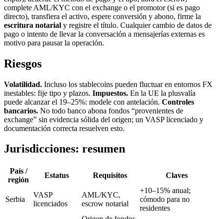
complete AML/KYC con el exchange o el promotor (si es pago
directo), transfiera el activo, espere conversión y abono, firme la
escritura notarial
y registre el título. Cualquier cambio de datos de
pago o intento de llevar la conversación a mensajerías externas es
motivo para pausar la operación.
Riesgos
Volatilidad.
Incluso los stablecoins pueden fluctuar en entornos FX
inestables: fije tipo y plazos.
Impuestos.
En la UE la plusvalía
puede alcanzar el 19–25%: modele con antelación.
Controles
bancarios.
No todo banco abona fondos “provenientes de
exchange” sin evidencia sólida del origen; un VASP licenciado y
documentación correcta resuelven esto.
Jurisdicciones: resumen
País /
Estatus
Requisitos
Claves
región
+10–15% anual;
VASP
AML/KYC,
Serbia
cómodo para no
licenciados
escrow notarial
residentes
Origen de fondos,