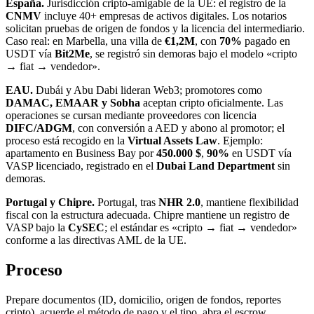
España.
Jurisdicción cripto-amigable de la UE: el registro de la
CNMV
incluye 40+ empresas de activos digitales. Los notarios
solicitan pruebas de origen de fondos y la licencia del intermediario.
Caso real: en Marbella, una villa de
€1,2M
, con
70%
pagado en
USDT vía
Bit2Me
, se registró sin demoras bajo el modelo «cripto
→ fiat → vendedor».
EAU.
Dubái y Abu Dabi lideran Web3; promotores como
DAMAC, EMAAR y Sobha
aceptan cripto oficialmente. Las
operaciones se cursan mediante proveedores con licencia
DIFC/ADGM
, con conversión a AED y abono al promotor; el
proceso está recogido en la
Virtual Assets Law
. Ejemplo:
apartamento en Business Bay por
450.000 $
,
90%
en USDT vía
VASP licenciado, registrado en el
Dubai Land Department
sin
demoras.
Portugal y Chipre.
Portugal, tras
NHR 2.0
, mantiene flexibilidad
fiscal con la estructura adecuada. Chipre mantiene un registro de
VASP bajo la
CySEC
; el estándar es «cripto → fiat → vendedor»
conforme a las directivas AML de la UE.
Proceso
Prepare documentos (ID, domicilio, origen de fondos, reportes
cripto), acuerde el método de pago y el tipo, abra el escrow,