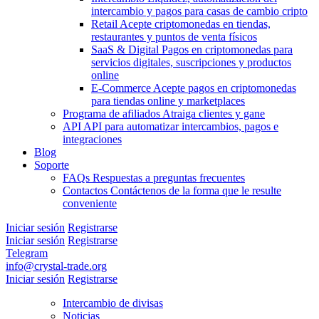
intercambio y pagos para casas de cambio cripto
Retail
Acepte criptomonedas en tiendas,
restaurantes y puntos de venta físicos
SaaS & Digital
Pagos en criptomonedas para
servicios digitales, suscripciones y productos
online
E-Commerce
Acepte pagos en criptomonedas
para tiendas online y marketplaces
Programa de afiliados
Atraiga clientes y gane
API
API para automatizar intercambios, pagos e
integraciones
Blog
Soporte
FAQs
Respuestas a preguntas frecuentes
Contactos
Contáctenos de la forma que le resulte
conveniente
Iniciar sesión
Registrarse
Iniciar sesión
Registrarse
Telegram
info@crystal-trade.org
Iniciar sesión
Registrarse
Intercambio de divisas
Noticias