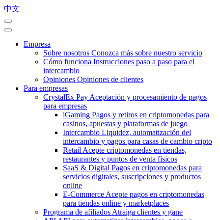
中文
Empresa
Sobre nosotros
Conozca más sobre nuestro servicio
Cómo funciona
Instrucciones paso a paso para el
intercambio
Opiniones
Opiniones de clientes
Para empresas
CrystalEx Pay
Aceptación y procesamiento de pagos
para empresas
iGaming
Pagos y retiros en criptomonedas para
casinos, apuestas y plataformas de juego
Intercambio
Liquidez, automatización del
intercambio y pagos para casas de cambio cripto
Retail
Acepte criptomonedas en tiendas,
restaurantes y puntos de venta físicos
SaaS & Digital
Pagos en criptomonedas para
servicios digitales, suscripciones y productos
online
E-Commerce
Acepte pagos en criptomonedas
para tiendas online y marketplaces
Programa de afiliados
Atraiga clientes y gane