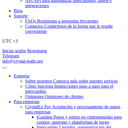
API
API para automatizar intercambios, pagos e
integraciones
Blog
Soporte
FAQs
Respuestas a preguntas frecuentes
Contactos
Contáctenos de la forma que le resulte
conveniente
UTC +3
Iniciar sesión
Registrarse
Telegram
info@crystal-trade.org
Empresa
Sobre nosotros
Conozca más sobre nuestro servicio
Cómo funciona
Instrucciones paso a paso para el
intercambio
Opiniones
Opiniones de clientes
Para empresas
CrystalEx Pay
Aceptación y procesamiento de pagos
para empresas
iGaming
Pagos y retiros en criptomonedas para
casinos, apuestas y plataformas de juego
Intercambio
Liquidez, automatización del