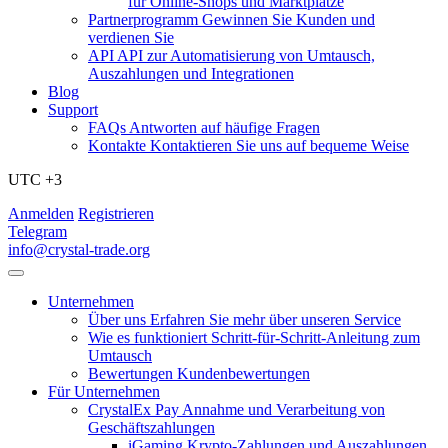
für Online-Shops und Marktplätze
Partnerprogramm
Gewinnen Sie Kunden und
verdienen Sie
API
API zur Automatisierung von Umtausch,
Auszahlungen und Integrationen
Blog
Support
FAQs
Antworten auf häufige Fragen
Kontakte
Kontaktieren Sie uns auf bequeme Weise
UTC +3
Anmelden
Registrieren
Telegram
info@crystal-trade.org
Unternehmen
Über uns
Erfahren Sie mehr über unseren Service
Wie es funktioniert
Schritt-für-Schritt-Anleitung zum
Umtausch
Bewertungen
Kundenbewertungen
Für Unternehmen
CrystalEx Pay
Annahme und Verarbeitung von
Geschäftszahlungen
iGaming
Krypto-Zahlungen und Auszahlungen