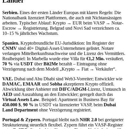
Länder
Serbien.
Eines der ersten Länder Europas mit klaren Regeln: Die
Nationalbank lizenziert Plattformen, die auch mit Nichtansässigen
arbeiten. Typischer Ablauf: Krypto → EUR beim VASP → Notar-
Escrow → Registrierung. Belgrad und Novi Sad verzeichnen ca.
10–15 % jährliches Wachstum.
Spanien.
Krypto­freundliche EU-Jurisdiktion: Im Register der
CNMV
sind 40+ Digital-Asset-Unternehmen gelistet. Notare
verlangen Mittelherkunftsnachweise und die Lizenz des Vermittlers.
Realbeispiel: In Marbella wurde eine Villa für
€1,2 Mio.
veräußert,
70 %
via
USDT
über
Bit2Me
bezahlt – Eintragung ohne
Verzögerung nach dem Modell „Krypto → Fiat → Verkäufer“.
VAE.
Dubai und Abu Dhabi sind Web3-Vorreiter; Entwickler wie
DAMAC, EMAAR
und
Sobha
akzeptieren Krypto offiziell.
Abwicklung über Anbieter mit
DIFC/ADGM
-Lizenz, Umtausch in
AED
und Auszahlung an den Entwickler; geregelt durch das
Virtual Assets Law
. Beispiel: Apartment in Business Bay für
450.000 $
,
90 %
in USDT via lizenzierter VASP, beim
Dubai
Land Department
ohne Verzögerung registriert.
Portugal & Zypern.
Portugal bleibt nach
NHR 2.0
bei geeigneter
Strukturierung steuerlich flexibel. Zypern führt ein VASP-Register