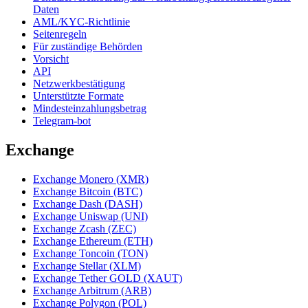
Daten
AML/KYC-Richtlinie
Seitenregeln
Für zuständige Behörden
Vorsicht
API
Netzwerkbestätigung
Unterstützte Formate
Mindest­einzahlungs­betrag
Telegram-bot
Exchange
Exchange Monero (XMR)
Exchange Bitcoin (BTC)
Exchange Dash (DASH)
Exchange Uniswap (UNI)
Exchange Zcash (ZEC)
Exchange Ethereum (ETH)
Exchange Toncoin (TON)
Exchange Stellar (XLM)
Exchange Tether GOLD (XAUT)
Exchange Arbitrum (ARB)
Exchange Polygon (POL)