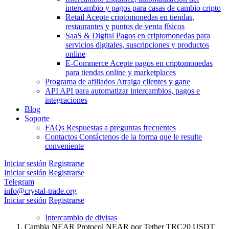
intercambio y pagos para casas de cambio cripto
Retail
Acepte criptomonedas en tiendas,
restaurantes y puntos de venta físicos
SaaS & Digital
Pagos en criptomonedas para
servicios digitales, suscripciones y productos
online
E-Commerce
Acepte pagos en criptomonedas
para tiendas online y marketplaces
Programa de afiliados
Atraiga clientes y gane
API
API para automatizar intercambios, pagos e
integraciones
Blog
Soporte
FAQs
Respuestas a preguntas frecuentes
Contactos
Contáctenos de la forma que le resulte
conveniente
Iniciar sesión
Registrarse
Iniciar sesión
Registrarse
Telegram
info@crystal-trade.org
Iniciar sesión
Registrarse
Intercambio de divisas
Cambia NEAR Protocol NEAR por Tether TRC20 USDT