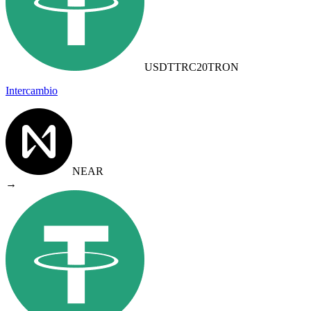
USDTTRC20
TRON
Intercambio
NEAR
→