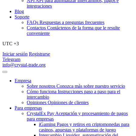
API
API para automatizar intercambios, pagos e
integraciones
Blog
Soporte
FAQs
Respuestas a preguntas frecuentes
Contactos
Contáctenos de la forma que le resulte
conveniente
UTC +3
Iniciar sesión
Registrarse
Telegram
info@crystal-trade.org
Empresa
Sobre nosotros
Conozca más sobre nuestro servicio
Cómo funciona
Instrucciones paso a paso para el
intercambio
Opiniones
Opiniones de clientes
Para empresas
CrystalEx Pay
Aceptación y procesamiento de pagos
para empresas
iGaming
Pagos y retiros en criptomonedas para
casinos, apuestas y plataformas de juego
Intercambio
Liquidez, automatización del