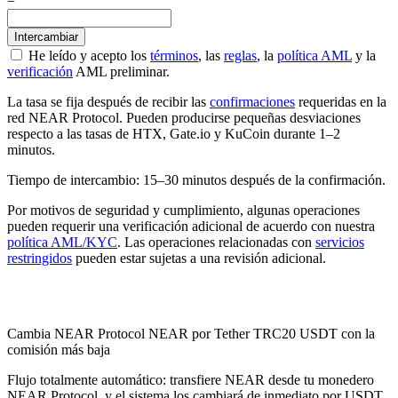
=
He leído y acepto los
términos
, las
reglas
, la
política AML
y la
verificación
AML preliminar.
La tasa se fija después de recibir las
confirmaciones
requeridas en la
red NEAR Protocol. Pueden producirse pequeñas desviaciones
respecto a las tasas de HTX, Gate.io y KuCoin durante 1–2
minutos.
Tiempo de intercambio: 15–30 minutos después de la confirmación.
Por motivos de seguridad y cumplimiento, algunas operaciones
pueden requerir una verificación adicional de acuerdo con nuestra
política AML/KYC
. Las operaciones relacionadas con
servicios
restringidos
pueden estar sujetas a una revisión adicional.
Check AML
Cambia NEAR Protocol NEAR por Tether TRC20 USDT con la
comisión más baja
Flujo totalmente automático: transfiere NEAR desde tu monedero
NEAR Protocol, y el sistema los cambiará de inmediato por USDT