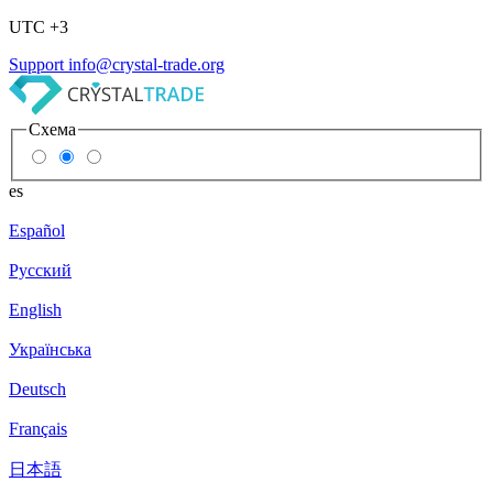
UTC +3
Support
info@crystal-trade.org
Схема
es
Español
Русский
English
Українська
Deutsch
Français
日本語