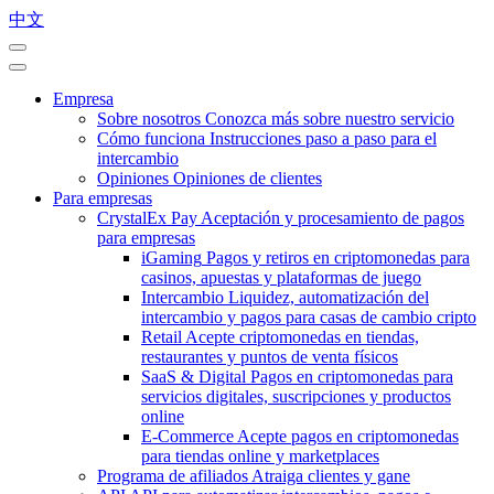
中文
Empresa
Sobre nosotros
Conozca más sobre nuestro servicio
Cómo funciona
Instrucciones paso a paso para el
intercambio
Opiniones
Opiniones de clientes
Para empresas
CrystalEx Pay
Aceptación y procesamiento de pagos
para empresas
iGaming
Pagos y retiros en criptomonedas para
casinos, apuestas y plataformas de juego
Intercambio
Liquidez, automatización del
intercambio y pagos para casas de cambio cripto
Retail
Acepte criptomonedas en tiendas,
restaurantes y puntos de venta físicos
SaaS & Digital
Pagos en criptomonedas para
servicios digitales, suscripciones y productos
online
E-Commerce
Acepte pagos en criptomonedas
para tiendas online y marketplaces
Programa de afiliados
Atraiga clientes y gane