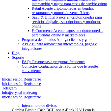
intercambio y pagos para casas de cambio cripto
Retail
Acepte criptomonedas en tiendas,
restaurantes y puntos de venta físicos
SaaS & Digital
Pagos en criptomonedas para
servicios digitales, suscripciones y productos
online
E-Commerce
Acepte pagos en criptomonedas
para tiendas online y marketplaces
Programa de afiliados
Atraiga clientes y gane
API
API para automatizar intercambios, pagos e
integraciones
Blog
Soporte
FAQs
Respuestas a preguntas frecuentes
Contactos
Contáctenos de la forma que le resulte
conveniente
Iniciar sesión
Registrarse
Iniciar sesión
Registrarse
Telegram
info@crystal-trade.org
Iniciar sesión
Registrarse
Intercambio de divisas
Cambia Bitcoin Cash BCH por A-Bank UAH con la