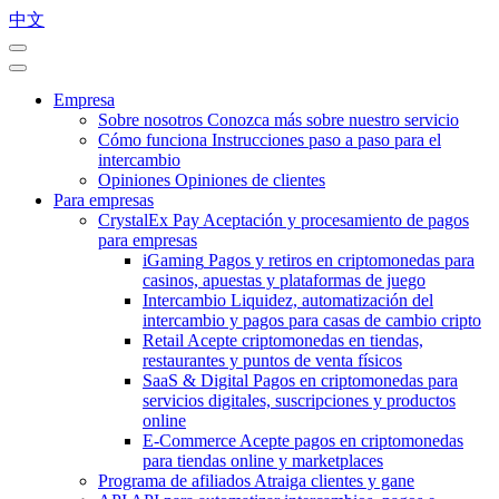
中文
Empresa
Sobre nosotros
Conozca más sobre nuestro servicio
Cómo funciona
Instrucciones paso a paso para el
intercambio
Opiniones
Opiniones de clientes
Para empresas
CrystalEx Pay
Aceptación y procesamiento de pagos
para empresas
iGaming
Pagos y retiros en criptomonedas para
casinos, apuestas y plataformas de juego
Intercambio
Liquidez, automatización del
intercambio y pagos para casas de cambio cripto
Retail
Acepte criptomonedas en tiendas,
restaurantes y puntos de venta físicos
SaaS & Digital
Pagos en criptomonedas para
servicios digitales, suscripciones y productos
online
E-Commerce
Acepte pagos en criptomonedas
para tiendas online y marketplaces
Programa de afiliados
Atraiga clientes y gane