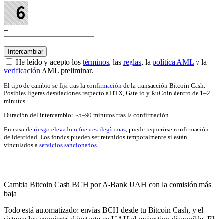
=
He leído y acepto los
términos
, las
reglas
, la
política AML
y la
verificación
AML preliminar.
El tipo de cambio se fija tras la
confirmación
de la transacción Bitcoin Cash.
Posibles ligeras desviaciones respecto a HTX, Gate.io y KuCoin dentro de 1–2
minutos.
Duración del intercambio: ~5–90 minutos tras la confirmación.
En caso de
riesgo elevado o fuentes ilegítimas
, puede requerirse confirmación
de identidad. Los fondos pueden ser retenidos temporalmente si están
vinculados a
servicios sancionados
.
Check AML
Cambia Bitcoin Cash BCH por A-Bank UAH con la comisión más
baja
Todo está automatizado: envías BCH desde tu Bitcoin Cash, y el
sistema los convierte al instante en UAH al mejor tipo disponible. El