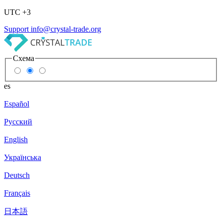
UTC +3
Support
info@crystal-trade.org
Схема
es
Español
Русский
English
Українська
Deutsch
Français
日本語