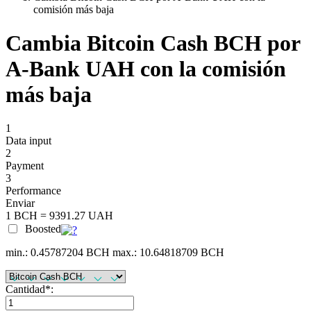
comisión más baja
Cambia Bitcoin Cash BCH por
A-Bank UAH con la comisión
más baja
1
Data input
2
Payment
3
Performance
Enviar
1 BCH = 9391.27 UAH
Boosted
min.: 0.45787204 BCH
max.: 10.64818709 BCH
Cantidad
*
: