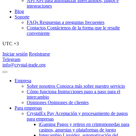
API
API para automatizar intercambios, pagos e
integraciones
Blog
Soporte
FAQs
Respuestas a preguntas frecuentes
Contactos
Contáctenos de la forma que le resulte
conveniente
UTC +3
Iniciar sesión
Registrarse
Telegram
info@crystal-trade.org
Empresa
Sobre nosotros
Conozca más sobre nuestro servicio
Cómo funciona
Instrucciones paso a paso para el
intercambio
Opiniones
Opiniones de clientes
Para empresas
CrystalEx Pay
Aceptación y procesamiento de pagos
para empresas
iGaming
Pagos y retiros en criptomonedas para
casinos, apuestas y plataformas de juego
Intercambio
Liquidez, automatización del