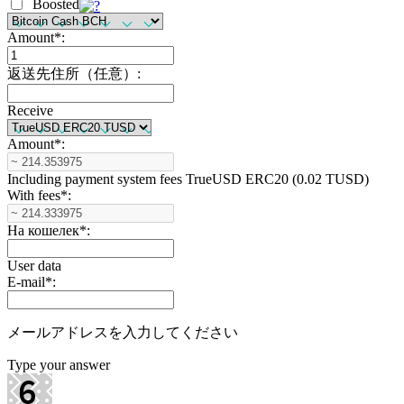
Boosted
Amount
*
:
返送先住所（任意）:
Receive
Amount
*
:
Including payment systеm fees TrueUSD ERC20 (0.02 TUSD)
With fees
*
:
На кошелек
*
:
User data
E-mail
*
:
メールアドレスを入力してください
Type your answer