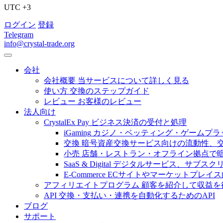
UTC +3
ログイン
登録
Telegram
info@crystal-trade.org
会社
会社概要
当サービスについて詳しく見る
使い方
交換のステップガイド
レビュー
お客様のレビュー
法人向け
CrystalEx Pay
ビジネス決済の受付と処理
iGaming
カジノ・ベッティング・ゲームプラ
交換
暗号資産交換サービス向けの流動性、
小売
店舗・レストラン・オフライン拠点で
SaaS & Digital
デジタルサービス、サブスク
E-Commerce
ECサイトやマーケットプレイ
アフィリエイトプログラム
顧客を紹介して収益を
API
交換・支払い・連携を自動化するためのAPI
ブログ
サポート