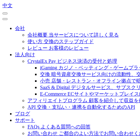
中文
会社
会社概要
当サービスについて詳しく見る
使い方
交換のステップガイド
レビュー
お客様のレビュー
法人向け
CrystalEx Pay
ビジネス決済の受付と処理
iGaming
カジノ・ベッティング・ゲームプラ
交換
暗号資産交換サービス向けの流動性、
小売
店舗・レストラン・オフライン拠点で
SaaS & Digital
デジタルサービス、サブスク
E-Commerce
ECサイトやマーケットプレイ
アフィリエイトプログラム
顧客を紹介して収益を
API
交換・支払い・連携を自動化するためのAPI
ブログ
サポート
FAQs
よくある質問への回答
お問い合わせ
ご都合のよい方法でお問い合わせく