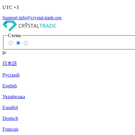
UTC +3
Support
info@crystal-trade.org
Схема
ja
日本語
Русский
English
Українська
Español
Deutsch
Français