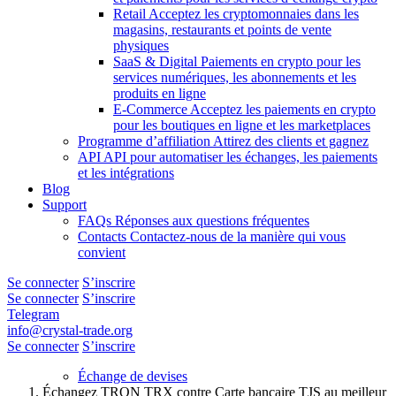
Retail
Acceptez les cryptomonnaies dans les
magasins, restaurants et points de vente
physiques
SaaS & Digital
Paiements en crypto pour les
services numériques, les abonnements et les
produits en ligne
E-Commerce
Acceptez les paiements en crypto
pour les boutiques en ligne et les marketplaces
Programme d’affiliation
Attirez des clients et gagnez
API
API pour automatiser les échanges, les paiements
et les intégrations
Blog
Support
FAQs
Réponses aux questions fréquentes
Contacts
Contactez-nous de la manière qui vous
convient
Se connecter
S’inscrire
Se connecter
S’inscrire
Telegram
info@crystal-trade.org
Se connecter
S’inscrire
Échange de devises
Échangez TRON TRX contre Carte bancaire TJS au meilleur