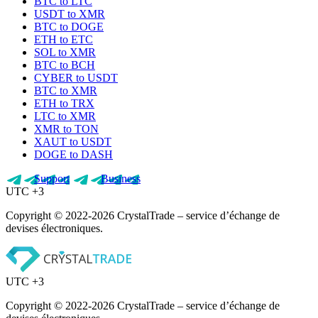
BTC to LTC
USDT to XMR
BTC to DOGE
ETH to ETC
SOL to XMR
BTC to BCH
CYBER to USDT
BTC to XMR
ETH to TRX
LTC to XMR
XMR to TON
XAUT to USDT
DOGE to DASH
Support
Business
UTC +3
Copyright © 2022-2026 CrystalTrade – service d’échange de
devises électroniques.
UTC +3
Copyright © 2022-2026 CrystalTrade – service d’échange de