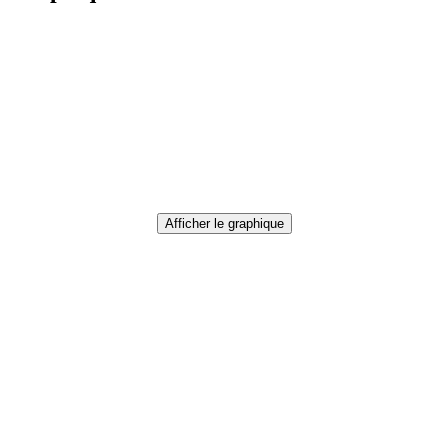
Afficher le graphique