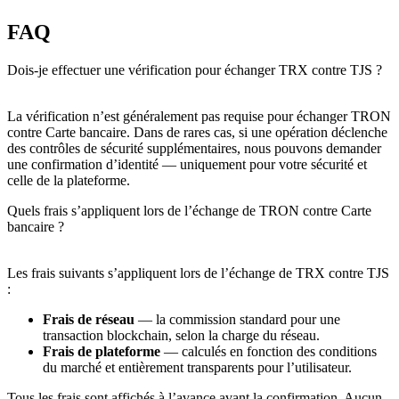
FAQ
Dois-je effectuer une vérification pour échanger TRX contre TJS ?
La vérification n’est généralement pas requise pour échanger TRON
contre Carte bancaire. Dans de rares cas, si une opération déclenche
des contrôles de sécurité supplémentaires, nous pouvons demander
une confirmation d’identité — uniquement pour votre sécurité et
celle de la plateforme.
Quels frais s’appliquent lors de l’échange de TRON contre Carte
bancaire ?
Les frais suivants s’appliquent lors de l’échange de TRX contre TJS
:
Frais de réseau
— la commission standard pour une
transaction blockchain, selon la charge du réseau.
Frais de plateforme
— calculés en fonction des conditions
du marché et entièrement transparents pour l’utilisateur.
Tous les frais sont affichés à l’avance avant la confirmation. Aucun