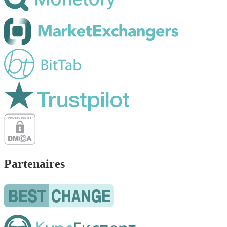
Partenaires