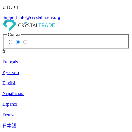
UTC +3
Support
info@crystal-trade.org
Схема
fr
Français
Русский
English
Українська
Español
Deutsch
日本語