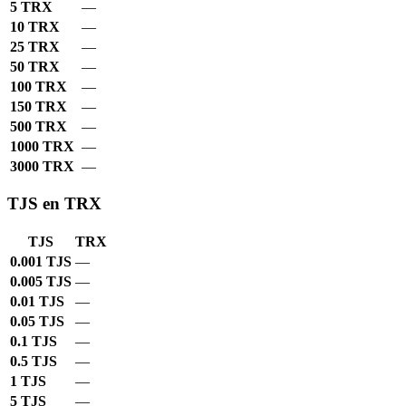
5 TRX
—
10 TRX
—
25 TRX
—
50 TRX
—
100 TRX
—
150 TRX
—
500 TRX
—
1000 TRX
—
3000 TRX
—
TJS en TRX
TJS
TRX
0.001 TJS
—
0.005 TJS
—
0.01 TJS
—
0.05 TJS
—
0.1 TJS
—
0.5 TJS
—
1 TJS
—
5 TJS
—