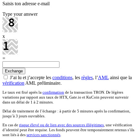
Saisis ton adresse e-mail
Type your answer
x
=
J’ai lu et j’accepte les
conditions
, les
règles
, l’
AML
ainsi que la
vérification
AML préliminaire.
Le taux est fixé après la
confirmation
de la transaction TRON. De légères
variations par rapport aux taux de HTX, Gate.io et KuCoin peuvent survenir
dans un délai de 1 à 2 minutes.
Délai de traitement de l’échange : à partir de 5 minutes après la confirmation,
jusqu’à 3 jours ouvrables.
En cas de
risque élevé ou de lien avec des sources illégitimes
, une vérification
d’identité peut être requise. Les fonds peuvent être temporairement retenus s’ils
sont liés à des
services sanctionnés
.