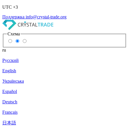
UTC +3
Поддержка
info@crystal-trade.org
Схема
ru
Русский
English
Українська
Español
Deutsch
Français
日本語