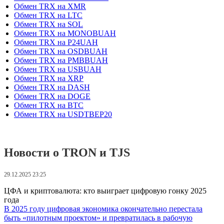
Обмен TRX на XMR
Обмен TRX на LTC
Обмен TRX на SOL
Обмен TRX на MONOBUAH
Обмен TRX на P24UAH
Обмен TRX на OSDBUAH
Обмен TRX на PMBBUAH
Обмен TRX на USBUAH
Обмен TRX на XRP
Обмен TRX на DASH
Обмен TRX на DOGE
Обмен TRX на BTC
Обмен TRX на USDTBEP20
Новости о TRON и TJS
29.12.2025 23:25
ЦФА и криптовалюта: кто выиграет цифровую гонку 2025
года
В 2025 году цифровая экономика окончательно перестала
быть «пилотным проектом» и превратилась в рабочую