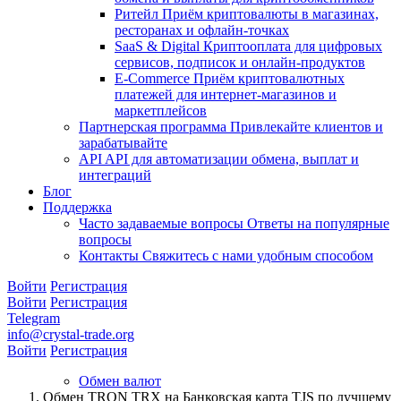
Ритейл
Приём криптовалюты в магазинах,
ресторанах и офлайн-точках
SaaS & Digital
Криптооплата для цифровых
сервисов, подписок и онлайн-продуктов
E-Commerce
Приём криптовалютных
платежей для интернет-магазинов и
маркетплейсов
Партнерская программа
Привлекайте клиентов и
зарабатывайте
API
API для автоматизации обмена, выплат и
интеграций
Блог
Поддержка
Часто задаваемые вопросы
Ответы на популярные
вопросы
Контакты
Свяжитесь с нами удобным способом
Войти
Регистрация
Войти
Регистрация
Telegram
info@crystal-trade.org
Войти
Регистрация
Обмен валют
Обмен TRON TRX на Банковская карта TJS по лучшему