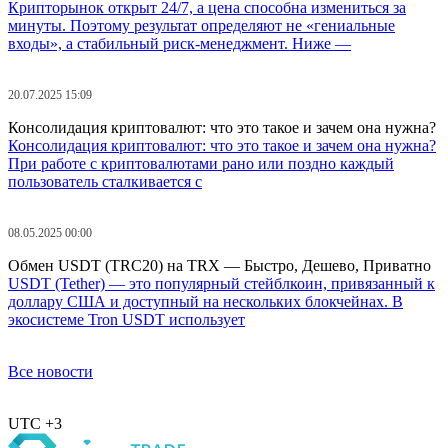
Крипторынок открыт 24/7, а цена способна измениться за
минуты. Поэтому результат определяют не «гениальные
входы», а стабильный риск-менеджмент. Ниже —
20.07.2025 15:09
Консолидация криптовалют: что это такое и зачем она нужна?
Консолидация криптовалют: что это такое и зачем она нужна?
При работе с криптовалютами рано или поздно каждый
пользователь сталкивается с
08.05.2025 00:00
Обмен USDT (TRC20) на TRX — Быстро, Дешево, Приватно
USDT (Tether) — это популярный стейблкоин, привязанный к
доллару США и доступный на нескольких блокчейнах. В
экосистеме Tron USDT использует
Все новости
UTC +3