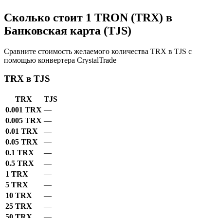
Сколько стоит 1 TRON (TRX) в
Банковская карта (TJS)
Сравните стоимость желаемого количества TRX в TJS с
помощью конвертера CrystalTrade
TRX в TJS
TRX
TJS
0.001 TRX
—
0.005 TRX
—
0.01 TRX
—
0.05 TRX
—
0.1 TRX
—
0.5 TRX
—
1 TRX
—
5 TRX
—
10 TRX
—
25 TRX
—
50 TRX
—