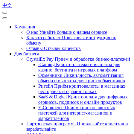
中文
Компания
О нас
Узнайте больше о нашем сервисе
Как это работает
Пошаговая инструкция по
обмену
Отзывы
Отзывы клиентов
Для бизнеса
CrystalEx Pay
Приём и обработка бизнес-платежей
iGaming
Криптоплатежи и выплаты для
казино, беттинга и игровых платформ
Обменники
Ликвидность, автоматизация
обмена и выплаты для криптообменников
Ритейл
Приём криптовалюты в магазинах,
ресторанах и офлайн-точках
SaaS & Digital
Криптооплата для цифровых
сервисов, подписок и онлайн-продуктов
E-Commerce
Приём криптовалютных
платежей для интернет-магазинов и
маркетплейсов
Партнерская программа
Привлекайте клиентов и
зарабатывайте