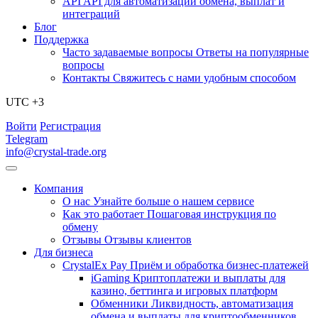
API
API для автоматизации обмена, выплат и
интеграций
Блог
Поддержка
Часто задаваемые вопросы
Ответы на популярные
вопросы
Контакты
Свяжитесь с нами удобным способом
UTC +3
Войти
Регистрация
Telegram
info@crystal-trade.org
Компания
О нас
Узнайте больше о нашем сервисе
Как это работает
Пошаговая инструкция по
обмену
Отзывы
Отзывы клиентов
Для бизнеса
CrystalEx Pay
Приём и обработка бизнес-платежей
iGaming
Криптоплатежи и выплаты для
казино, беттинга и игровых платформ
Обменники
Ликвидность, автоматизация
обмена и выплаты для криптообменников