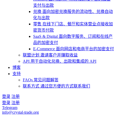
支付与出款
兑换
面向加密兑换服务的流动性、兑换自动
化与出款
零售
在线下门店、餐厅和实体营业点接收加
密货币付款
SaaS & Digital
面向数字服务、订阅和在线产
品的加密支付
E-Commerce
面向网店和电商平台的加密支付
联盟计划
邀请客户并赚取收益
API
用于自动化兑换、出款和集成的 API
博客
支持
FAQs
常见问题解答
联系方式
通过您方便的方式联系我们
登录
注册
登录
注册
Telegram
info@crystal-trade.org