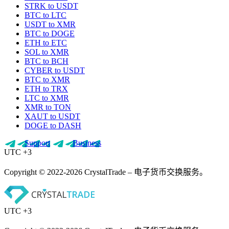
STRK to USDT
BTC to LTC
USDT to XMR
BTC to DOGE
ETH to ETC
SOL to XMR
BTC to BCH
CYBER to USDT
BTC to XMR
ETH to TRX
LTC to XMR
XMR to TON
XAUT to USDT
DOGE to DASH
Support
Business
UTC +3
Copyright © 2022-2026 CrystalTrade – 电子货币交换服务。
UTC +3