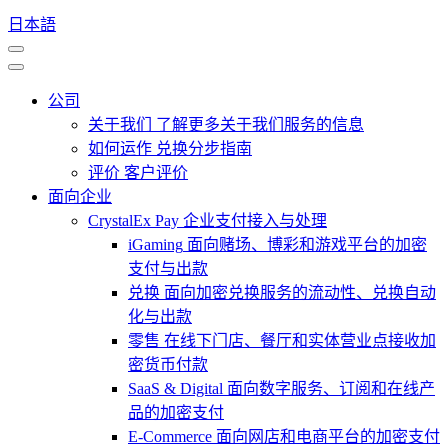
日本語
公司
关于我们
了解更多关于我们服务的信息
如何运作
兑换分步指南
评价
客户评价
面向企业
CrystalEx Pay
企业支付接入与处理
iGaming
面向赌场、博彩和游戏平台的加密
支付与出款
兑换
面向加密兑换服务的流动性、兑换自动
化与出款
零售
在线下门店、餐厅和实体营业点接收加
密货币付款
SaaS & Digital
面向数字服务、订阅和在线产
品的加密支付
E-Commerce
面向网店和电商平台的加密支付