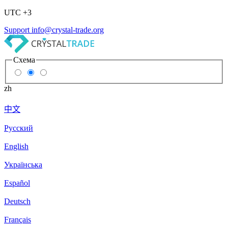
UTC +3
Support
info@crystal-trade.org
Схема
zh
中文
Русский
English
Українська
Español
Deutsch
Français