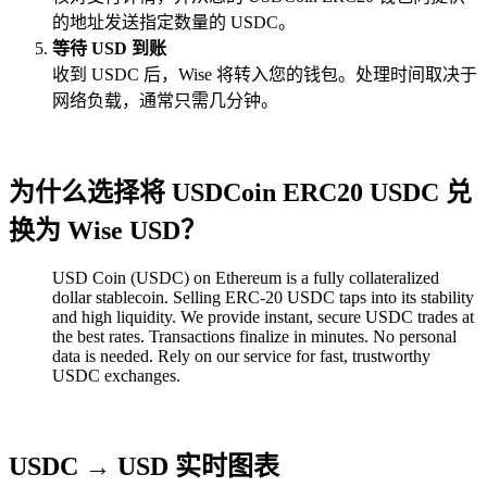
的地址发送指定数量的 USDC。
等待 USD 到账
收到 USDC 后，Wise 将转入您的钱包。处理时间取决于
网络负载，通常只需几分钟。
为什么选择将 USDCoin ERC20 USDC 兑
换为 Wise USD？
USD Coin (USDC) on Ethereum is a fully collateralized
dollar stablecoin. Selling ERC-20 USDC taps into its stability
and high liquidity. We provide instant, secure USDC trades at
the best rates. Transactions finalize in minutes. No personal
data is needed. Rely on our service for fast, trustworthy
USDC exchanges.
USDC → USD 实时图表