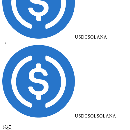
USDC
SOLANA
→
USDCSOL
SOLANA
兑换