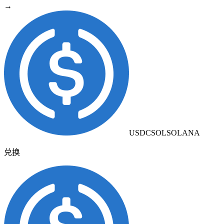
→
USDCSOL
SOLANA
兑换