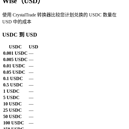
Wise（USD）
使用 CrystalTrade 转换器比较您计划兑换的 USDC 数量在
USD 中的成本
USDC 到 USD
USDC
USD
0.001 USDC
—
0.005 USDC
—
0.01 USDC
—
0.05 USDC
—
0.1 USDC
—
0.5 USDC
—
1 USDC
—
5 USDC
—
10 USDC
—
25 USDC
—
50 USDC
—
100 USDC
—