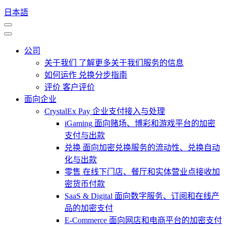
日本語
公司
关于我们
了解更多关于我们服务的信息
如何运作
兑换分步指南
评价
客户评价
面向企业
CrystalEx Pay
企业支付接入与处理
iGaming
面向赌场、博彩和游戏平台的加密
支付与出款
兑换
面向加密兑换服务的流动性、兑换自动
化与出款
零售
在线下门店、餐厅和实体营业点接收加
密货币付款
SaaS & Digital
面向数字服务、订阅和在线产
品的加密支付
E-Commerce
面向网店和电商平台的加密支付