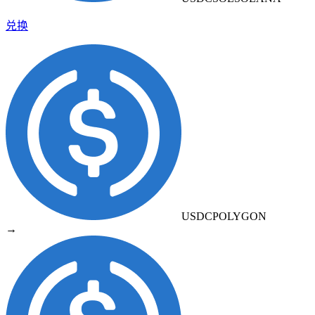
兑换
USDC
POLYGON
→