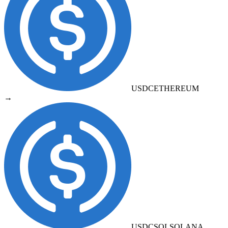
USDC
ETHEREUM
→
USDCSOL
SOLANA