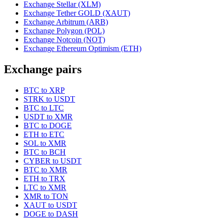
Exchange Stellar (XLM)
Exchange Tether GOLD (XAUT)
Exchange Arbitrum (ARB)
Exchange Polygon (POL)
Exchange Notcoin (NOT)
Exchange Ethereum Optimism (ETH)
Exchange pairs
BTC to XRP
STRK to USDT
BTC to LTC
USDT to XMR
BTC to DOGE
ETH to ETC
SOL to XMR
BTC to BCH
CYBER to USDT
BTC to XMR
ETH to TRX
LTC to XMR
XMR to TON
XAUT to USDT
DOGE to DASH