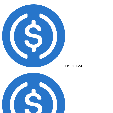
USDC
BSC
→