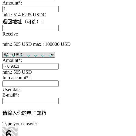
Amount
*
:
min.: 514.6235 USDC
返回地址（可选）:
Receive
min.: 505 USD
max.: 100000 USD
Amount
*
:
min.: 505 USD
Into account
*
:
User data
E-mail
*
:
请输入你的电子邮箱
Type your answer