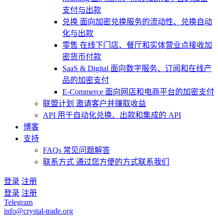
支付与出款
兑换
面向加密兑换服务的流动性、兑换自动
化与出款
零售
在线下门店、餐厅和实体营业点接收加
密货币付款
SaaS & Digital
面向数字服务、订阅和在线产
品的加密支付
E-Commerce
面向网店和电商平台的加密支付
联盟计划
邀请客户并赚取收益
API
用于自动化兑换、出款和集成的 API
博客
支持
FAQs
常见问题解答
联系方式
通过您方便的方式联系我们
登录
注册
登录
注册
Telegram
info@crystal-trade.org