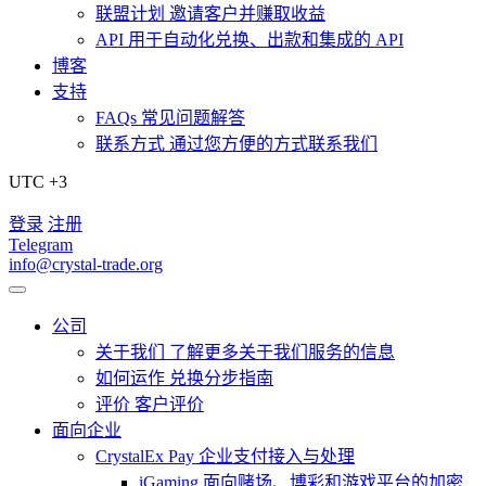
联盟计划
邀请客户并赚取收益
API
用于自动化兑换、出款和集成的 API
博客
支持
FAQs
常见问题解答
联系方式
通过您方便的方式联系我们
UTC +3
登录
注册
Telegram
info@crystal-trade.org
公司
关于我们
了解更多关于我们服务的信息
如何运作
兑换分步指南
评价
客户评价
面向企业
CrystalEx Pay
企业支付接入与处理
iGaming
面向赌场、博彩和游戏平台的加密