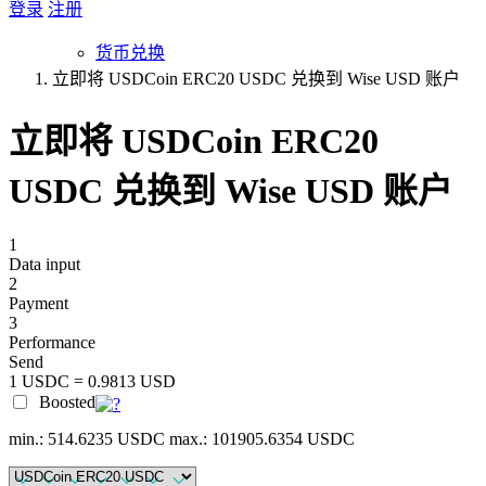
登录
注册
货币兑换
立即将 USDCoin ERC20 USDC 兑换到 Wise USD 账户
立即将 USDCoin ERC20
USDC 兑换到 Wise USD 账户
1
Data input
2
Payment
3
Performance
Send
1 USDC = 0.9813 USD
Boosted
min.: 514.6235 USDC
max.: 101905.6354 USDC