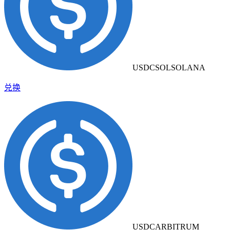
USDCSOL
SOLANA
兑换
USDC
ARBITRUM