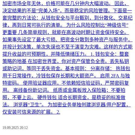
加密市场全年无休，价格可能在几分钟内大幅波动。 因此，
决定结果的不是“完美入场”，而是稳定的风险管理。下面是一
套完整的方法论：从钱包安全与平台甄别，到分散化、交易纪
律，再到日常可执行的清单。 为什么风险控制比“神级信号”
更重要 几条简单规则，就能在高波动时期让资金保持安全。
如果事先设定了最大亏损、把资金分散到多种资产与服务中，
并按计划决策，单次失误也不至于演变为灾难。这样的方式能
提升收益的可预期性，并降低情绪压力。 1. 钱包安全：整套
策略的地基 在加密世界里，你对资产保管负全责。丢失私钥
或助记词，等同于丢失资金。基本规则： 分离存储： 热钱包
用于日常操作，冷钱包保存长期和大额资产。 启用 2FA 与独
特密码。 使用验证器应用，不依赖短信验证码，严禁密码复
用。 离线备份助记词。 纸质或金属板放入保险箱；不要拍
照，不要上云。 硬件钱包 适合长期资金，是稳妥的标准做
法。 浏览器“卫生”。 为加密业务单独创建浏览器/用户配置，
仅安装可信来源的扩展。 2.
19.09.2025 20:12