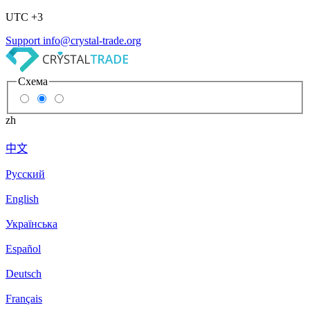
UTC +3
Support
info@crystal-trade.org
Схема
zh
中文
Русский
English
Українська
Español
Deutsch
Français