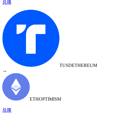
兑换
TUSD
ETHEREUM
→
ETH
OPTIMISM
兑换