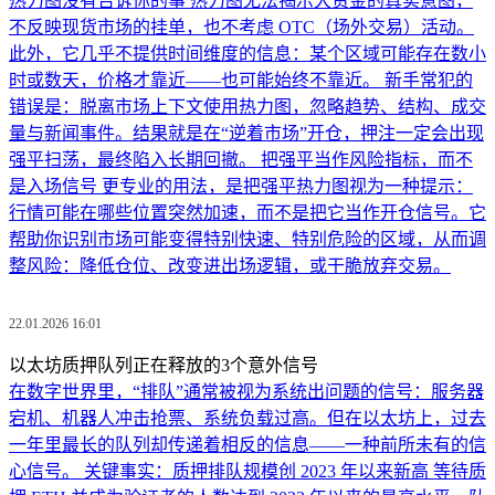
热力图没有告诉你的事 热力图无法揭示大资金的真实意图，
不反映现货市场的挂单，也不考虑 OTC（场外交易）活动。
此外，它几乎不提供时间维度的信息：某个区域可能存在数小
时或数天，价格才靠近——也可能始终不靠近。 新手常犯的
错误是：脱离市场上下文使用热力图，忽略趋势、结构、成交
量与新闻事件。结果就是在“逆着市场”开仓，押注一定会出现
强平扫荡，最终陷入长期回撤。 把强平当作风险指标，而不
是入场信号 更专业的用法，是把强平热力图视为一种提示：
行情可能在哪些位置突然加速，而不是把它当作开仓信号。它
帮助你识别市场可能变得特别快速、特别危险的区域，从而调
整风险：降低仓位、改变进出场逻辑，或干脆放弃交易。
22.01.2026 16:01
以太坊质押队列正在释放的3个意外信号
在数字世界里，“排队”通常被视为系统出问题的信号：服务器
宕机、机器人冲击抢票、系统负载过高。但在以太坊上，过去
一年里最长的队列却传递着相反的信息——一种前所未有的信
心信号。 关键事实：质押排队规模创 2023 年以来新高 等待质