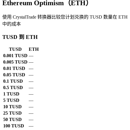
Ethereum Optimism（ETH）
使用 CrystalTrade 转换器比较您计划兑换的 TUSD 数量在 ETH
中的成本
TUSD 到 ETH
TUSD
ETH
0.001 TUSD
—
0.005 TUSD
—
0.01 TUSD
—
0.05 TUSD
—
0.1 TUSD
—
0.5 TUSD
—
1 TUSD
—
5 TUSD
—
10 TUSD
—
25 TUSD
—
50 TUSD
—
100 TUSD
—