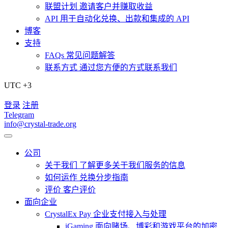
联盟计划
邀请客户并赚取收益
API
用于自动化兑换、出款和集成的 API
博客
支持
FAQs
常见问题解答
联系方式
通过您方便的方式联系我们
UTC +3
登录
注册
Telegram
info@crystal-trade.org
公司
关于我们
了解更多关于我们服务的信息
如何运作
兑换分步指南
评价
客户评价
面向企业
CrystalEx Pay
企业支付接入与处理
iGaming
面向赌场、博彩和游戏平台的加密