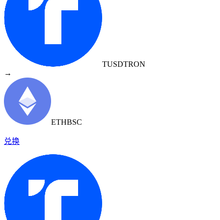
TUSD
TRON
→
ETH
BSC
兑换