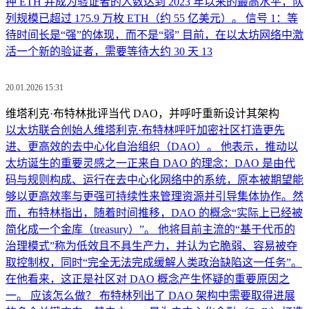
押 ETH 并成为验证者的人数达到 2023 年以来的最高水平，队
列规模已超过 175.9 万枚 ETH（约 55 亿美元）。 信号 1：等
待时间长是“强”的体现，而不是“弱” 目前，在以太坊网络中激
活一个新的验证者，需要等待大约 30 天 13
20.01.2026 15:31
维塔利克·布特林批评当代 DAO，并呼吁重新设计其架构
以太坊联合创始人维塔利克·布特林呼吁加密社区打造更先
进、更高效的去中心化自治组织（DAO）。 他表示，推动以
太坊诞生的重要灵感之一正来自 DAO 的理念：DAO 是由代
码与规则构成、运行在去中心化网络中的系统，原本被期望能
够以更高效率与更强可持续性来管理资源并引导集体协作。然
而，布特林指出，随着时间推移，DAO 的概念“实际上已经被
简化成一个金库（treasury）”。 他将目前主流的“基于代币的
治理模式”称为低效且不具生产力，并认为它脆弱、容易被夺
取控制权，同时“完全无法完成缓解人类政治缺陷这一任务”。
在他看来，这正是社区对 DAO 概念产生怀疑的重要原因之
一。 应该怎么做？ 布特林列出了 DAO 架构中需要取得进展