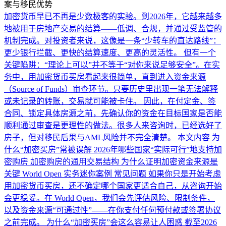
案与移民优势
加密货币早已不再是少数极客的实验。到2026年，它越来越多
地被用于房地产交易的结算——低调、合规，并通过受监管的
机制完成。对投资者来说，这像是一条“少转车的直达路线”：
更少银行拦截、更快的结算速度、更高的灵活性。 但有一个
关键陷阱：“理论上可以”并不等于“对你来说足够安全”。在实
务中，用加密货币买房看起来很简单，直到进入资金来源
（Source of Funds）审查环节。只要历史里出现一笔无法解释
或未记录的转账，交易就可能被卡住。 因此，在付定金、签
合同、锁定具体房源之前，先确认你的资金在目标国家是否能
顺利通过审查是更理性的做法。很多人来咨询时，已经选好了
房子，但对移民后果与AML风险并不完全清楚。 本文内容 为
什么“加密买房”常被误解 2026年哪些国家“实际可行”地支持加
密购房 加密购房的通用交易结构 为什么证明加密资金来源是
关键 World Open 实务迷你案例 常见问题 如果你只是开始考虑
用加密货币买房，还不确定哪个国家更适合自己，从咨询开始
会更稳妥。在 World Open，我们会先评估风险、限制条件，
以及资金来源“可通过性”——在你支付任何预付款或签署协议
之前完成。 为什么“加密买房”会这么容易让人困惑 截至2026