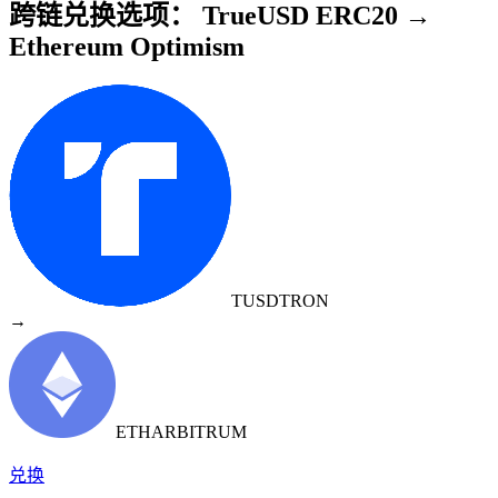
跨链兑换选项： TrueUSD ERC20 →
Ethereum Optimism
TUSD
TRON
→
ETH
ARBITRUM
兑换