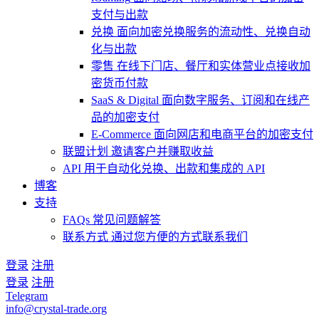
支付与出款
兑换
面向加密兑换服务的流动性、兑换自动
化与出款
零售
在线下门店、餐厅和实体营业点接收加
密货币付款
SaaS & Digital
面向数字服务、订阅和在线产
品的加密支付
E-Commerce
面向网店和电商平台的加密支付
联盟计划
邀请客户并赚取收益
API
用于自动化兑换、出款和集成的 API
博客
支持
FAQs
常见问题解答
联系方式
通过您方便的方式联系我们
登录
注册
登录
注册
Telegram
info@crystal-trade.org