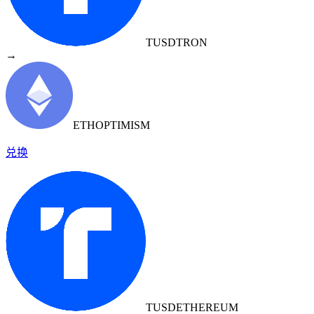
TUSD
TRON
→
ETH
OPTIMISM
兑换
TUSD
ETHEREUM