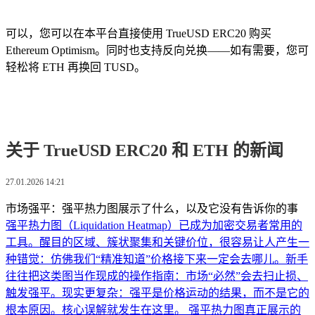
可以，您可以在本平台直接使用 TrueUSD ERC20 购买
Ethereum Optimism。同时也支持反向兑换——如有需要，您可
轻松将 ETH 再换回 TUSD。
关于 TrueUSD ERC20 和 ETH 的新闻
27.01.2026 14:21
市场强平：强平热力图展示了什么，以及它没有告诉你的事
强平热力图（Liquidation Heatmap）已成为加密交易者常用的
工具。醒目的区域、簇状聚集和关键价位，很容易让人产生一
种错觉：仿佛我们“精准知道”价格接下来一定会去哪儿。新手
往往把这类图当作现成的操作指南：市场“必然”会去扫止损、
触发强平。现实更复杂：强平是价格运动的结果，而不是它的
根本原因。核心误解就发生在这里。 强平热力图真正展示的