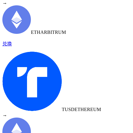
→
ETH
ARBITRUM
兑换
TUSD
ETHEREUM
→