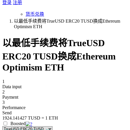
登录
注册
货币兑换
以最低手续费将TrueUSD ERC20 TUSD换成Ethereum
Optimism ETH
以最低手续费将TrueUSD
ERC20 TUSD换成Ethereum
Optimism ETH
1
Data input
2
Payment
3
Performance
Send
1924.141427 TUSD = 1 ETH
Boosted