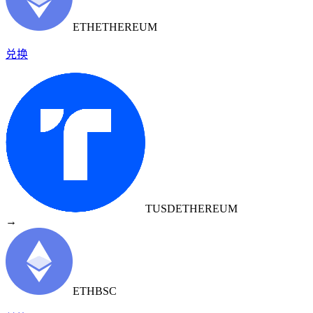
ETH
ETHEREUM
兑换
TUSD
ETHEREUM
→
ETH
BSC