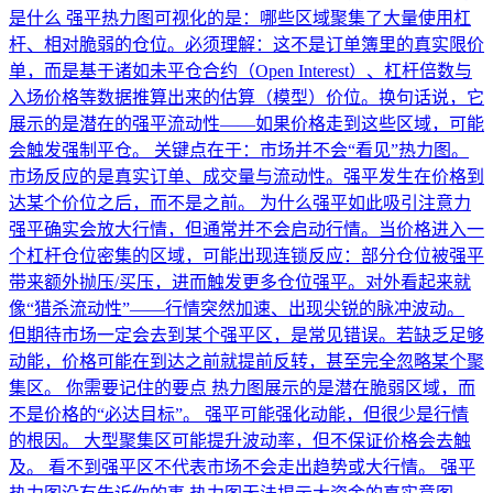
是什么 强平热力图可视化的是：哪些区域聚集了大量使用杠
杆、相对脆弱的仓位。必须理解：这不是订单簿里的真实限价
单，而是基于诸如未平仓合约（Open Interest）、杠杆倍数与
入场价格等数据推算出来的估算（模型）价位。换句话说，它
展示的是潜在的强平流动性——如果价格走到这些区域，可能
会触发强制平仓。 关键点在于：市场并不会“看见”热力图。
市场反应的是真实订单、成交量与流动性。强平发生在价格到
达某个价位之后，而不是之前。 为什么强平如此吸引注意力
强平确实会放大行情，但通常并不会启动行情。当价格进入一
个杠杆仓位密集的区域，可能出现连锁反应：部分仓位被强平
带来额外抛压/买压，进而触发更多仓位强平。对外看起来就
像“猎杀流动性”——行情突然加速、出现尖锐的脉冲波动。
但期待市场一定会去到某个强平区，是常见错误。若缺乏足够
动能，价格可能在到达之前就提前反转，甚至完全忽略某个聚
集区。 你需要记住的要点 热力图展示的是潜在脆弱区域，而
不是价格的“必达目标”。 强平可能强化动能，但很少是行情
的根因。 大型聚集区可能提升波动率，但不保证价格会去触
及。 看不到强平区不代表市场不会走出趋势或大行情。 强平