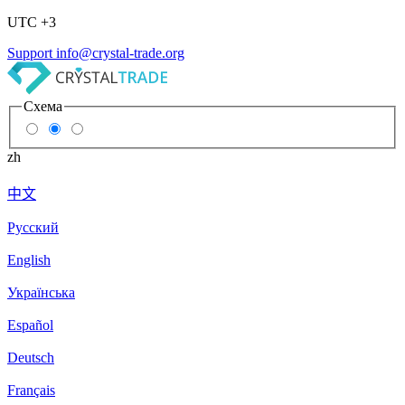
UTC +3
Support
info@crystal-trade.org
Схема
zh
中文
Русский
English
Українська
Español
Deutsch
Français