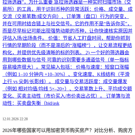
拉筛选器”，为什么重要 急拉筛选器是一种实时扫描市场（交
易所）的工具，用于识别币种的异常活跃：价格、成交量、成
交流（交易笔数/成交方向）、订单簿（盘口）行为的突变，
并在可用时结合链上与社交信号。它的作用不是“告诉你买”，
而是尽早标记可能出现强势动能的币种，让你快速核实原因并
评估入场/出场条件。 价值：节省人工盯盘时间，帮助你抓到
行情的早期阶段（而不是滞后的“涨幅榜”），让交易流程更结
构化，并提供优先级清晰的标的列表。 2) 一个好的筛选器会
用到哪些数据与信号 可靠的识别需要多通道信号（单一指标
容易噪声很大）。常见输入包括： 价格与速度：短窗口涨幅
（例如 1–10 分钟内 +10–30%）、变化速度、K线结构（平滑
上行 vs 尖刺/长影线）。 成交量与交易活跃度：成交量爆发
（例如 相对均值/均线 5×–20×）、交易笔数上升、平均成交额
变化、买卖主动性（市价买入/市价卖出占优）。 订单簿与流
动性：买卖盘失衡（bid/ask
12.01.2026 22:28
2026年哪些国家可以用加密货币购买房产？对比分析、购房方