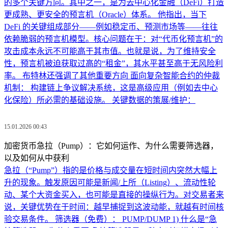
的多个关键方向。其中之一，是为去中心化金融（DeFi）打造
更成熟、更安全的预言机（Oracle）体系。 他指出，当下
DeFi 的关键组成部分——例如稳定币、预测市场等——往往
依赖脆弱的预言机模型。核心问题在于：对“代币化预言机”的
攻击成本永远不可能高于其市值。也就是说，为了维持安全
性，预言机被迫获取过高的“租金”，其水平甚至高于无风险利
率。 布特林还强调了其他重要方向 面向复杂智能合约的仲裁
机制： 构建链上争议解决系统，这是高级应用（例如去中心
化保险）所必需的基础设施。 关键数据的策展/维护：
15.01.2026 00:43
加密货币急拉（Pump）：它如何运作、为什么需要筛选器，
以及如何从中获利
急拉（“Pump”）指的是价格与成交量在短时间内突然大幅上
升的现象。触发原因可能是新闻/上所（Listing）、流动性轮
动、某个大资金买入，也可能是直接的操纵行为。对交易者来
说，关键优势在于时间：越早捕捉到这波动能，就越有时间核
验交易条件。 筛选器（免费）： PUMP/DUMP 1) 什么是“急