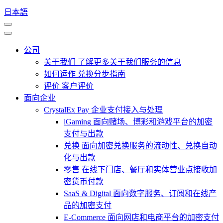
日本語
公司
关于我们
了解更多关于我们服务的信息
如何运作
兑换分步指南
评价
客户评价
面向企业
CrystalEx Pay
企业支付接入与处理
iGaming
面向赌场、博彩和游戏平台的加密
支付与出款
兑换
面向加密兑换服务的流动性、兑换自动
化与出款
零售
在线下门店、餐厅和实体营业点接收加
密货币付款
SaaS & Digital
面向数字服务、订阅和在线产
品的加密支付
E-Commerce
面向网店和电商平台的加密支付