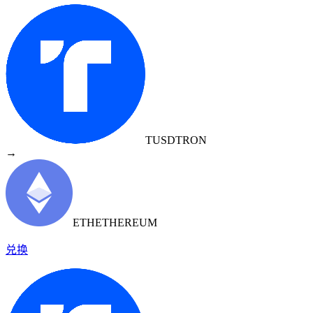
TUSD
TRON
→
ETH
ETHEREUM
兑换