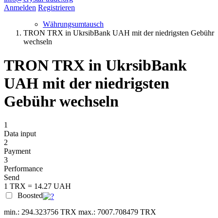
Anmelden
Registrieren
Währungsumtausch
TRON TRX in UkrsibBank UAH mit der niedrigsten Gebühr
wechseln
TRON TRX in UkrsibBank
UAH mit der niedrigsten
Gebühr wechseln
1
Data input
2
Payment
3
Performance
Send
1 TRX = 14.27 UAH
Boosted
min.: 294.323756 TRX
max.: 7007.708479 TRX