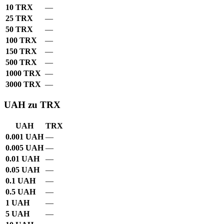
10 TRX
—
25 TRX
—
50 TRX
—
100 TRX
—
150 TRX
—
500 TRX
—
1000 TRX
—
3000 TRX
—
UAH zu TRX
UAH
TRX
0.001 UAH
—
0.005 UAH
—
0.01 UAH
—
0.05 UAH
—
0.1 UAH
—
0.5 UAH
—
1 UAH
—
5 UAH
—