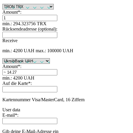
Amount
*
:
min.: 294.323756 TRX
Rücksendeadresse (optional):
Receive
min.: 4200 UAH
max.: 100000 UAH
Amount
*
:
min.: 4200 UAH
Auf die Karte
*
:
Kartennummer Visa/MasterCard, 16 Ziffern
User data
E-mail
*
:
Gib deine E-Mail-Adresse ein