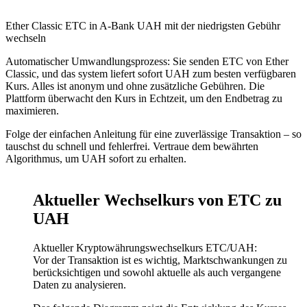
Ether Classic ETC in A-Bank UAH mit der niedrigsten Gebühr
wechseln
Automatischer Umwandlungsprozess: Sie senden ETC von Ether
Classic, und das systеm liefert sofort UAH zum besten verfügbaren
Kurs. Alles ist anonym und ohne zusätzliche Gebühren. Die
Plattform überwacht den Kurs in Echtzeit, um den Endbetrag zu
maximieren.
Folge der einfachen Anleitung für eine zuverlässige Transaktion – so
tauschst du schnell und fehlerfrei. Vertraue dem bewährten
Algorithmus, um UAH sofort zu erhalten.
Aktueller Wechselkurs von ETC zu
UAH
Aktueller Kryptowährungswechselkurs ETC/UAH:
Vor der Transaktion ist es wichtig, Marktschwankungen zu
berücksichtigen und sowohl aktuelle als auch vergangene
Daten zu analysieren.