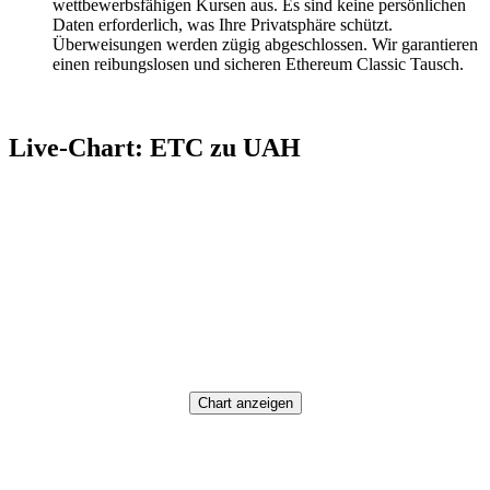
wettbewerbsfähigen Kursen aus. Es sind keine persönlichen
Daten erforderlich, was Ihre Privatsphäre schützt.
Überweisungen werden zügig abgeschlossen. Wir garantieren
einen reibungslosen und sicheren Ethereum Classic Tausch.
Live-Chart: ETC zu UAH
Chart anzeigen