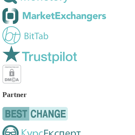
Partner