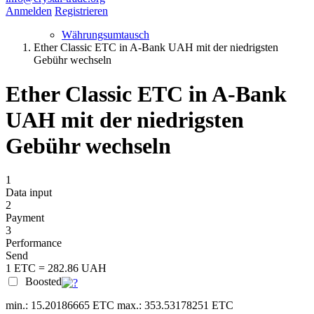
Anmelden
Registrieren
Währungsumtausch
Ether Classic ETC in A-Bank UAH mit der niedrigsten
Gebühr wechseln
Ether Classic ETC in A-Bank
UAH mit der niedrigsten
Gebühr wechseln
1
Data input
2
Payment
3
Performance
Send
1 ETC = 282.86 UAH
Boosted
min.: 15.20186665 ETC
max.: 353.53178251 ETC