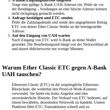
A-Bank-Empfangsadresse eingeben
Trage eine gültige A-Bank UAH-Adresse ein. Prüfe sie vor
der Bestätigung – Sendungen an eine falsche Adresse können
nicht rückgängig gemacht werden.
Anfrage bestätigen und ETC senden
Prüfe die Zahlungsdetails und sende den angegebenen Betrag
ETC von deiner Ether Classic-Wallet an die bereitgestellte
Adresse.
Auf den Eingang von UAH warten
Nach Eingang von ETC wird A-Bank an deine Wallet
gesendet. Die Bearbeitungszeit hängt von der Netzwerklast ab
und dauert üblicherweise nur wenige Minuten.
Warum Ether Classic ETC gegen A-Bank
UAH tauschen?
Ethereum Classic (ETC) ist die ursprüngliche Ethereum-
Blockchain, die weiterhin den Proof-of-Work-Konsens
verwendet. Sie bietet ein festes Angebot und eine
unveränderliche Historie. Der Verkauf von ETC bedeutet, auf
einem bewährten, dezentralen Netzwerk zu handeln. Unsere
Plattform führt ETC-Transaktionen schnell und zu