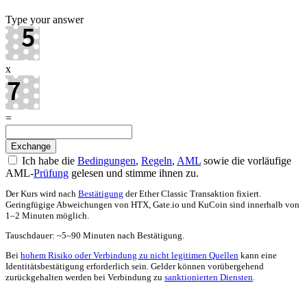
Type your answer
x
=
Ich habe die
Bedingungen
,
Regeln
,
AML
sowie die vorläufige
AML-
Prüfung
gelesen und stimme ihnen zu.
Der Kurs wird nach
Bestätigung
der Ether Classic Transaktion fixiert.
Geringfügige Abweichungen von HTX, Gate.io und KuCoin sind innerhalb von
1–2 Minuten möglich.
Tauschdauer: ~5–90 Minuten nach Bestätigung.
Bei
hohem Risiko oder Verbindung zu nicht legitimen Quellen
kann eine
Identitätsbestätigung erforderlich sein. Gelder können vorübergehend
zurückgehalten werden bei Verbindung zu
sanktionierten Diensten
.
Check AML