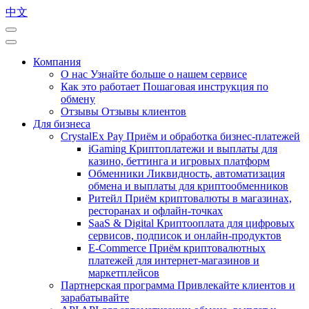
中文
Компания
О нас
Узнайте больше о нашем сервисе
Как это работает
Пошаговая инструкция по
обмену
Отзывы
Отзывы клиентов
Для бизнеса
CrystalEx Pay
Приём и обработка бизнес-платежей
iGaming
Криптоплатежи и выплаты для
казино, беттинга и игровых платформ
Обменники
Ликвидность, автоматизация
обмена и выплаты для криптообменников
Ритейл
Приём криптовалюты в магазинах,
ресторанах и офлайн-точках
SaaS & Digital
Криптооплата для цифровых
сервисов, подписок и онлайн-продуктов
E-Commerce
Приём криптовалютных
платежей для интернет-магазинов и
маркетплейсов
Партнерская программа
Привлекайте клиентов и
зарабатывайте