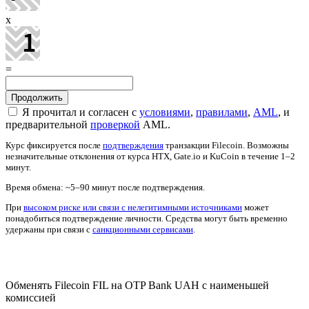
x
=
Я прочитал и согласен с
условиями
,
правилами
,
AML
, и
предварительной
проверкой
AML.
Курс фиксируется после
подтверждения
транзакции Filecoin. Возможны
незначительные отклонения от курса HTX, Gate.io и KuCoin в течение 1–2
минут.
Время обмена: ~5–90 минут после подтверждения.
При
высоком риске или связи с нелегитимными источниками
может
понадобиться подтверждение личности. Средства могут быть временно
удержаны при связи с
санкционными сервисами
.
Проверить AML
Обменять Filecoin FIL на OTP Bank UAH с наименьшей
комиссией