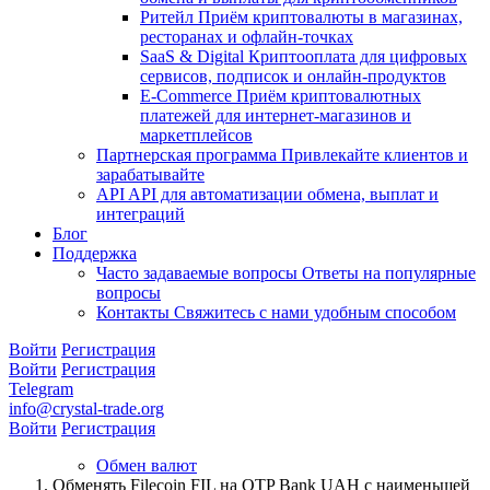
Ритейл
Приём криптовалюты в магазинах,
ресторанах и офлайн-точках
SaaS & Digital
Криптооплата для цифровых
сервисов, подписок и онлайн-продуктов
E-Commerce
Приём криптовалютных
платежей для интернет-магазинов и
маркетплейсов
Партнерская программа
Привлекайте клиентов и
зарабатывайте
API
API для автоматизации обмена, выплат и
интеграций
Блог
Поддержка
Часто задаваемые вопросы
Ответы на популярные
вопросы
Контакты
Свяжитесь с нами удобным способом
Войти
Регистрация
Войти
Регистрация
Telegram
info@crystal-trade.org
Войти
Регистрация
Обмен валют
Обменять Filecoin FIL на OTP Bank UAH с наименьшей