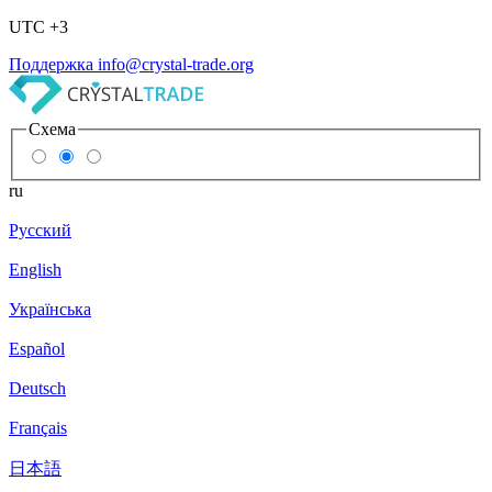
UTC +3
Поддержка
info@crystal-trade.org
Схема
ru
Русский
English
Українська
Español
Deutsch
Français
日本語