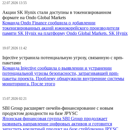
22.07.2026 13:55
Акции SK Hynix стали доступны в токенизированном
формате на Ondo Global Markets
Команда Ondo Finance сообщила о добавлении
токенизированных акций южнокорейского производителя
памяти SK Hynix на платформу Ondo Global Markets. SK Hynix
19.07.2026 11:42
Injective устранила потенциальную угрозу, связанную с npm-
пакетами
Команда Injective сообщила о выявлении и устранении
потенциальной угрозы безопасности, затрагивавшей npm-
пакеты проекта. Проблему обнаружили внутренние системы
мониторинга. После этого
15.07.2026 02:21
SBI Group расширяет ончейн-финансирование с новым
продуктом доходности на базе JPYSC
Японская финансовая группа SBI Group продолжает
развивать направление цифровых активов и готовится
запустить кредитный продукт на базе стейблкоина JPYSC.