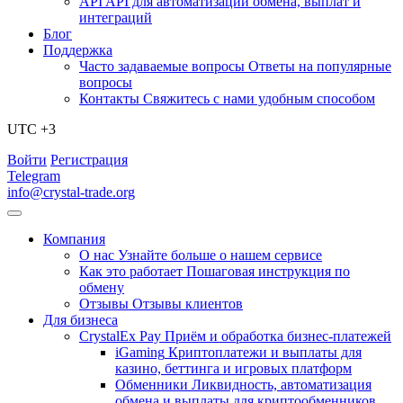
API
API для автоматизации обмена, выплат и
интеграций
Блог
Поддержка
Часто задаваемые вопросы
Ответы на популярные
вопросы
Контакты
Свяжитесь с нами удобным способом
UTC +3
Войти
Регистрация
Telegram
info@crystal-trade.org
Компания
О нас
Узнайте больше о нашем сервисе
Как это работает
Пошаговая инструкция по
обмену
Отзывы
Отзывы клиентов
Для бизнеса
CrystalEx Pay
Приём и обработка бизнес-платежей
iGaming
Криптоплатежи и выплаты для
казино, беттинга и игровых платформ
Обменники
Ликвидность, автоматизация
обмена и выплаты для криптообменников