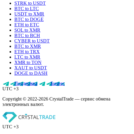
STRK to USDT
BTC to LTC
USDT to XMR
BTC to DOGE
ETH to ETC
SOL to XMR
BTC to BCH
CYBER to USDT
BTC to XMR
ETH to TRX
LTC to XMR
XMR to TON
XAUT to USDT
DOGE to DASH
Поддержка
Бизнес
UTC +3
Copyright © 2022-2026 CrystalTrade — сервис обмена
электронных валют.
UTC +3