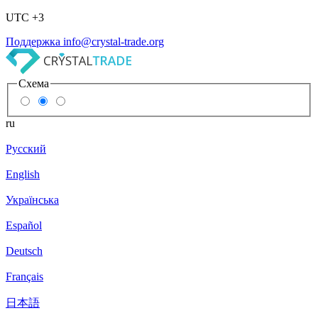
UTC +3
Поддержка
info@crystal-trade.org
Схема
ru
Русский
English
Українська
Español
Deutsch
Français
日本語