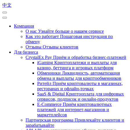
中文
Компания
О нас
Узнайте больше о нашем сервисе
Как это работает
Пошаговая инструкция по
обмену
Отзывы
Отзывы клиентов
Для бизнеса
CrystalEx Pay
Приём и обработка бизнес-платежей
iGaming
Криптоплатежи и выплаты для
казино, беттинга и игровых платформ
Обменники
Ликвидность, автоматизация
обмена и выплаты для криптообменников
Ритейл
Приём криптовалюты в магазинах,
ресторанах и офлайн-точках
SaaS & Digital
Криптооплата для цифровых
сервисов, подписок и онлайн-продуктов
E-Commerce
Приём криптовалютных
платежей для интернет-магазинов и
маркетплейсов
Партнерская программа
Привлекайте клиентов и
зарабатывайте