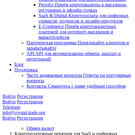
Ритейл
Приём криптовалюты в магазинах,
ресторанах и офлайн-точках
SaaS & Digital
Криптооплата для цифровых
сервисов, подписок и онлайн-продуктов
E-Commerce
Приём криптовалютных
платежей для интернет-магазинов и
маркетплейсов
Партнерская программа
Привлекайте клиентов и
зарабатывайте
API
API для автоматизации обмена, выплат и
интеграций
Блог
Поддержка
Часто задаваемые вопросы
Ответы на популярные
вопросы
Контакты
Свяжитесь с нами удобным способом
Войти
Регистрация
Войти
Регистрация
Telegram
info@crystal-trade.org
Войти
Регистрация
Обмен валют
Криптоплатежные решения для SaaS и цифровых