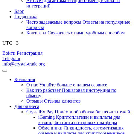
API
API для автоматизации обмена, выплат и
интеграций
Блог
Поддержка
Часто задаваемые вопросы
Ответы на популярные
вопросы
Контакты
Свяжитесь с нами удобным способом
UTC +3
Войти
Регистрация
Telegram
info@crystal-trade.org
Компания
О нас
Узнайте больше о нашем сервисе
Как это работает
Пошаговая инструкция по
обмену
Отзывы
Отзывы клиентов
Для бизнеса
CrystalEx Pay
Приём и обработка бизнес-платежей
iGaming
Криптоплатежи и выплаты для
казино, беттинга и игровых платформ
Обменники
Ликвидность, автоматизация
обмена и выплаты для криптообменников