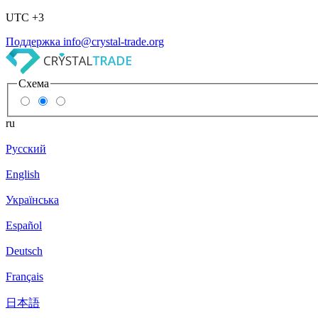
UTC +3
Поддержка
info@crystal-trade.org
Схема
ru
Русский
English
Українська
Español
Deutsch
Français
日本語