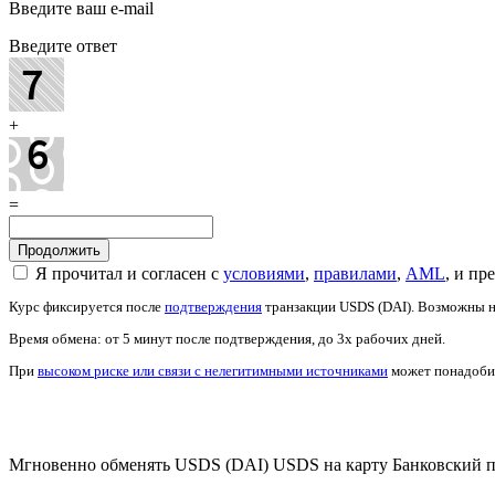
Введите ваш e-mail
Введите ответ
+
=
Я прочитал и согласен с
условиями
,
правилами
,
AML
, и п
Курс фиксируется после
подтверждения
транзакции USDS (DAI). Возможны не
Время обмена: от 5 минут после подтверждения, до 3х рабочих дней.
При
высоком риске или связи с нелегитимными источниками
может понадобит
Проверить AML
Мгновенно обменять USDS (DAI) USDS на карту Банковский 