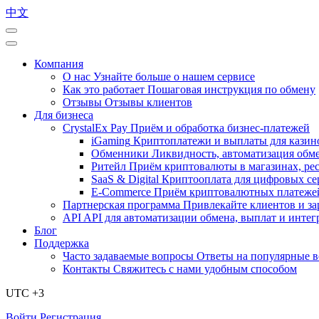
中文
Компания
О нас
Узнайте больше о нашем сервисе
Как это работает
Пошаговая инструкция по обмену
Отзывы
Отзывы клиентов
Для бизнеса
CrystalEx Pay
Приём и обработка бизнес-платежей
iGaming
Криптоплатежи и выплаты для казино
Обменники
Ликвидность, автоматизация обм
Ритейл
Приём криптовалюты в магазинах, рес
SaaS & Digital
Криптооплата для цифровых се
E-Commerce
Приём криптовалютных платежей
Партнерская программа
Привлекайте клиентов и за
API
API для автоматизации обмена, выплат и инте
Блог
Поддержка
Часто задаваемые вопросы
Ответы на популярные 
Контакты
Свяжитесь с нами удобным способом
UTC +3
Войти
Регистрация