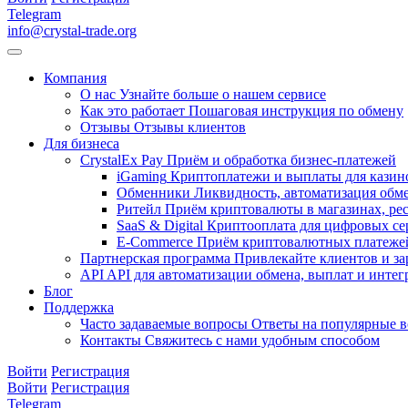
Telegram
info@crystal-trade.org
Компания
О нас
Узнайте больше о нашем сервисе
Как это работает
Пошаговая инструкция по обмену
Отзывы
Отзывы клиентов
Для бизнеса
CrystalEx Pay
Приём и обработка бизнес-платежей
iGaming
Криптоплатежи и выплаты для казино
Обменники
Ликвидность, автоматизация обм
Ритейл
Приём криптовалюты в магазинах, рес
SaaS & Digital
Криптооплата для цифровых се
E-Commerce
Приём криптовалютных платежей
Партнерская программа
Привлекайте клиентов и за
API
API для автоматизации обмена, выплат и инте
Блог
Поддержка
Часто задаваемые вопросы
Ответы на популярные 
Контакты
Свяжитесь с нами удобным способом
Войти
Регистрация
Войти
Регистрация
Telegram