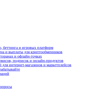
, беттинга и игровых платформ
ена и выплаты для криптообменников
торанах и офлайн-точках
рвисов, подписок и онлайн-продуктов
 для интернет-магазинов и маркетплейсов
рабатывайте
граций
вопросы