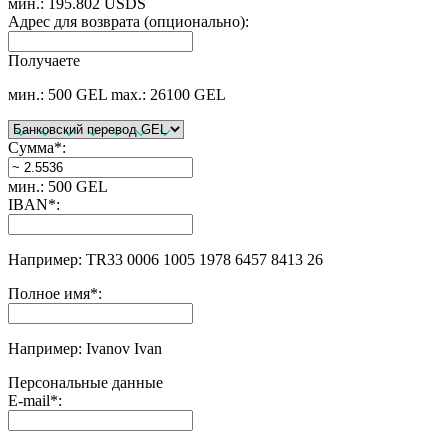
мин.: 195.802 USDS
Адрес для возврата (опционально):
Получаете
мин.: 500 GEL
max.: 26100 GEL
Сумма
*
:
мин.: 500 GEL
IBAN
*
:
Например: TR33 0006 1005 1978 6457 8413 26
Полное имя
*
:
Например: Ivanov Ivan
Персональные данные
E-mail
*
: