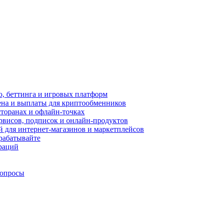
, беттинга и игровых платформ
ена и выплаты для криптообменников
торанах и офлайн-точках
рвисов, подписок и онлайн-продуктов
 для интернет-магазинов и маркетплейсов
рабатывайте
граций
вопросы