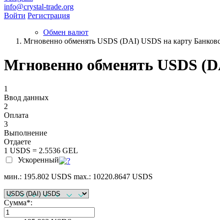
info@crystal-trade.org
Войти
Регистрация
Обмен валют
Мгновенно обменять USDS (DAI) USDS на карту Банков
Мгновенно обменять USDS (D
1
Ввод данных
2
Оплата
3
Выполнение
Отдаете
1 USDS = 2.5536 GEL
Ускоренный
мин.: 195.802 USDS
max.: 10220.8647 USDS
Сумма
*
: