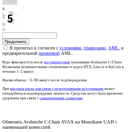
x
=
Я прочитал и согласен с
условиями
,
правилами
,
AML
, и
предварительной
проверкой
AML.
Курс фиксируется после
подтверждения
транзакции Avalanche C-Chain.
Возможны незначительные отклонения от курса HTX, Gate.io и KuCoin в
течение 1–2 минут.
Время обмена: ~5–90 минут после подтверждения.
При
высоком риске или связи с нелегитимными источниками
может
понадобиться подтверждение личности. Средства могут быть временно
удержаны при связи с
санкционными сервисами
.
Проверить AML
Обменять Avalanche C-Chain AVAX на МоноБанк UAH с
наименьшей комиссией