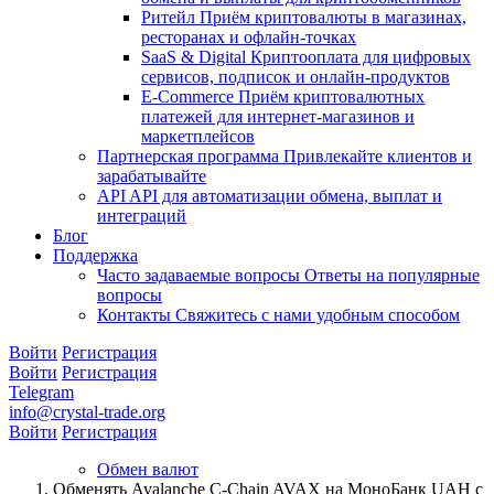
Ритейл
Приём криптовалюты в магазинах,
ресторанах и офлайн-точках
SaaS & Digital
Криптооплата для цифровых
сервисов, подписок и онлайн-продуктов
E-Commerce
Приём криптовалютных
платежей для интернет-магазинов и
маркетплейсов
Партнерская программа
Привлекайте клиентов и
зарабатывайте
API
API для автоматизации обмена, выплат и
интеграций
Блог
Поддержка
Часто задаваемые вопросы
Ответы на популярные
вопросы
Контакты
Свяжитесь с нами удобным способом
Войти
Регистрация
Войти
Регистрация
Telegram
info@crystal-trade.org
Войти
Регистрация
Обмен валют
Обменять Avalanche C-Chain AVAX на МоноБанк UAH с