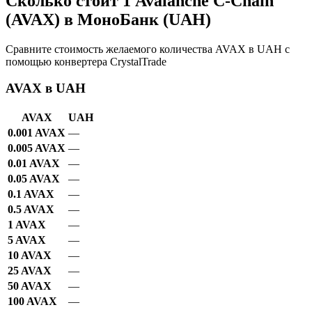
Сколько стоит 1 Avalanche C-Chain
(AVAX) в МоноБанк (UAH)
Сравните стоимость желаемого количества AVAX в UAH с
помощью конвертера CrystalTrade
AVAX в UAH
AVAX
UAH
0.001 AVAX
—
0.005 AVAX
—
0.01 AVAX
—
0.05 AVAX
—
0.1 AVAX
—
0.5 AVAX
—
1 AVAX
—
5 AVAX
—
10 AVAX
—
25 AVAX
—
50 AVAX
—
100 AVAX
—