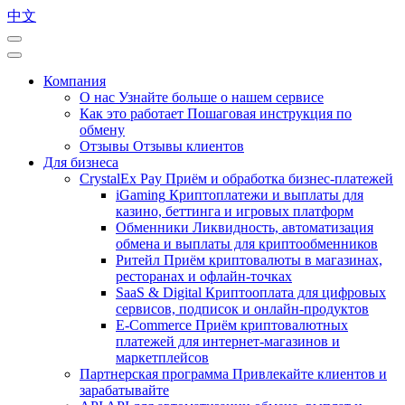
中文
Компания
О нас
Узнайте больше о нашем сервисе
Как это работает
Пошаговая инструкция по
обмену
Отзывы
Отзывы клиентов
Для бизнеса
CrystalEx Pay
Приём и обработка бизнес-платежей
iGaming
Криптоплатежи и выплаты для
казино, беттинга и игровых платформ
Обменники
Ликвидность, автоматизация
обмена и выплаты для криптообменников
Ритейл
Приём криптовалюты в магазинах,
ресторанах и офлайн-точках
SaaS & Digital
Криптооплата для цифровых
сервисов, подписок и онлайн-продуктов
E-Commerce
Приём криптовалютных
платежей для интернет-магазинов и
маркетплейсов
Партнерская программа
Привлекайте клиентов и
зарабатывайте