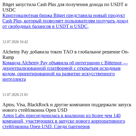
Bitget запустила Cash Plus для получения дохода по USDT и
USDC
Криптовалютная биржа Bitget представила новый продукт
Cash Plus, который позволяет пользователям получать доход
от свободных балансов в USDT и USDC,
12.07.2026 16:42
Alchemy Pay добавила токен TAO в глобальное решение On-
Ramp
Команда Alchemy Pay объявила об интеграции с Bittensor —
децентрализованной платформой с открытым исходным
кодом, ориентированной на развитие искусственного
интеллекта
11.07.2026 21:01
Aptos, Visa, BlackRock и другие компании поддержали запуск
нового стейблкоина Open USD
Aptos Labs присоединилась к коалиции из более чем 140
компаний, участвующих в запуске нового корпоративного
стейблкоина Open USD. Среди партнеров