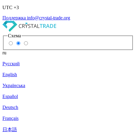
UTC +3
Поддержка
info@crystal-trade.org
Схема
ru
Русский
English
Українська
Español
Deutsch
Français
日本語