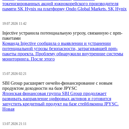
токенизированных акций южнокорейского производителя
памяти SK Hynix на платформу Ondo Global Markets. SK Hynix
19.07.2026 11:42
Injective устранила потенциальную угрозу, связанную с npm-
пакетами
Команда Injective сообщила о выявлении и устранении
потенциальной угрозы безопасности, затрагивавшей npm-
пакеты проекта. Проблему обнаружили внутренние системы
мониторинга. После этого
15.07.2026 02:21
SBI Group расширяет ончейн-финансирование с новым
продуктом доходности на базе JPYSC
Японская финансовая группа SBI Group продолжает
развивать направление цифровых активов и готовится
запустить кредитный продукт на базе стейблкоина JPYSC.
Новая
13.07.2026 21:11