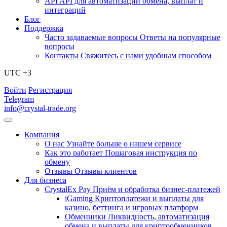
API
API для автоматизации обмена, выплат и
интеграций
Блог
Поддержка
Часто задаваемые вопросы
Ответы на популярные
вопросы
Контакты
Свяжитесь с нами удобным способом
UTC +3
Войти
Регистрация
Telegram
info@crystal-trade.org
Компания
О нас
Узнайте больше о нашем сервисе
Как это работает
Пошаговая инструкция по
обмену
Отзывы
Отзывы клиентов
Для бизнеса
CrystalEx Pay
Приём и обработка бизнес-платежей
iGaming
Криптоплатежи и выплаты для
казино, беттинга и игровых платформ
Обменники
Ликвидность, автоматизация
обмена и выплаты для криптообменников