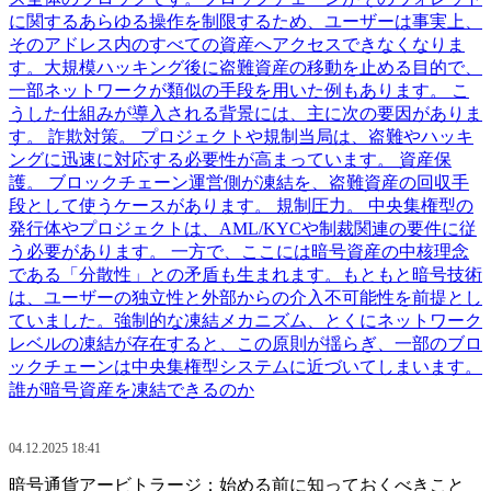
に関するあらゆる操作を制限するため、ユーザーは事実上、
そのアドレス内のすべての資産へアクセスできなくなりま
す。大規模ハッキング後に盗難資産の移動を止める目的で、
一部ネットワークが類似の手段を用いた例もあります。 こ
うした仕組みが導入される背景には、主に次の要因がありま
す。 詐欺対策。 プロジェクトや規制当局は、盗難やハッキ
ングに迅速に対応する必要性が高まっています。 資産保
護。 ブロックチェーン運営側が凍結を、盗難資産の回収手
段として使うケースがあります。 規制圧力。 中央集権型の
発行体やプロジェクトは、AML/KYCや制裁関連の要件に従
う必要があります。 一方で、ここには暗号資産の中核理念
である「分散性」との矛盾も生まれます。もともと暗号技術
は、ユーザーの独立性と外部からの介入不可能性を前提とし
ていました。強制的な凍結メカニズム、とくにネットワーク
レベルの凍結が存在すると、この原則が揺らぎ、一部のブロ
ックチェーンは中央集権型システムに近づいてしまいます。
誰が暗号資産を凍結できるのか
04.12.2025 18:41
暗号通貨アービトラージ：始める前に知っておくべきこと