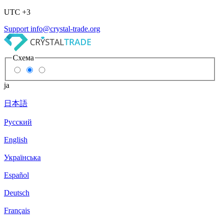
UTC +3
Support
info@crystal-trade.org
Схема
ja
日本語
Русский
English
Українська
Español
Deutsch
Français