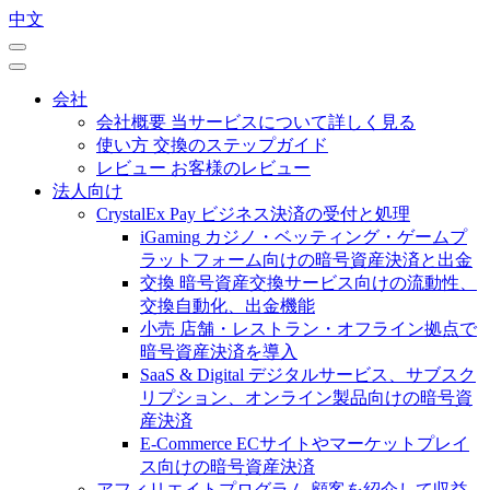
中文
会社
会社概要
当サービスについて詳しく見る
使い方
交換のステップガイド
レビュー
お客様のレビュー
法人向け
CrystalEx Pay
ビジネス決済の受付と処理
iGaming
カジノ・ベッティング・ゲームプ
ラットフォーム向けの暗号資産決済と出金
交換
暗号資産交換サービス向けの流動性、
交換自動化、出金機能
小売
店舗・レストラン・オフライン拠点で
暗号資産決済を導入
SaaS & Digital
デジタルサービス、サブスク
リプション、オンライン製品向けの暗号資
産決済
E-Commerce
ECサイトやマーケットプレイ
ス向けの暗号資産決済
アフィリエイトプログラム
顧客を紹介して収益