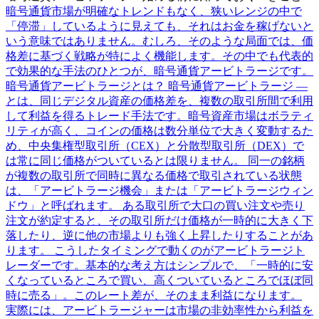
暗号通貨市場が明確なトレンドもなく、狭いレンジの中で
「停滞」しているように見えても、それはお金を稼げないと
いう意味ではありません。むしろ、そのような局面では、価
格差に基づく戦略が特によく機能します。その中でも代表的
で効果的な手法のひとつが、暗号通貨アービトラージです。
暗号通貨アービトラージとは？ 暗号通貨アービトラージ —
とは、同じデジタル資産の価格差を、複数の取引所間で利用
して利益を得るトレード手法です。暗号資産市場はボラティ
リティが高く、コインの価格は数分単位で大きく変動するた
め、中央集権型取引所（CEX）と分散型取引所（DEX）で
は常に同じ価格がついているとは限りません。 同一の銘柄
が複数の取引所で同時に異なる価格で取引されている状態
は、「アービトラージ機会」または「アービトラージウィン
ドウ」と呼ばれます。 ある取引所で大口の買い注文や売り
注文が約定すると、その取引所だけ価格が一時的に大きく下
落したり、逆に他の市場よりも強く上昇したりすることがあ
ります。 こうしたタイミングで動くのがアービトラージト
レーダーです。基本的な考え方はシンプルで、「一時的に安
くなっているところで買い、高くついているところでほぼ同
時に売る」。このレート差が、そのまま利益になります。
実際には、アービトラージャーは市場の非効率性から利益を