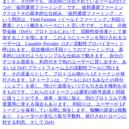
ました。その中でも、現在特に注目されているツールのひと
つが「仮想通貨ファーミング」です。 仮想通貨ファーミン
グとは？その基本的な仕組み 「仮想通貨ファーミング」と
いう用語は、Yield Farming（イールドファーミング／利回り
農業）という概念をベースにした言い方です。これは、分散
型金融（DeFi）プロトコルにおいて、流動性提供者として参
加することを指します。このようにトークンを預け入れるユ
ーザーは、Liquidity Provider（LP／流動性プロバイダー）と
呼ばれます。 収益獲得の手段としてのファーミングは、基
本的には次のようなシンプルな仕組みで動きます。 自分の
デジタル資産を、利息付きで他のユーザーに貸し出すか、あ
るいは DeFi プラットフォーム上の流動性プールに預けま
す。その見返りとして、プロトコル側から LP トークンが発
行されます。LP トークンは、プールにおけるあなたの持分
（シェア）を表し、預けた資産をいつでも引き出す権利を示
すものです。これらの LP トークンは通常の暗号資産と同様
に扱うことができ、保有・送信に加え、別のプロトコルで再
度運用に使える場合もあります。 利回りは、ユーザーが LP
トークンを保有している間に発生します。報酬の原資は複数
あり、トレーダーが支払う取引手数料、発行されたローンに
対する利息、そして DeFi