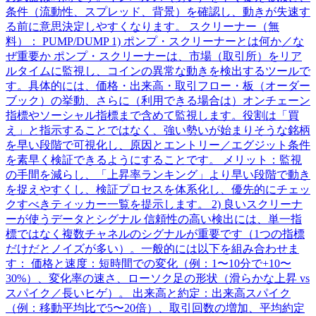
条件（流動性、スプレッド、背景）を確認し、動きが失速す
る前に意思決定しやすくなります。 スクリーナー（無
料）： PUMP/DUMP 1) ポンプ・スクリーナーとは何か／な
ぜ重要か ポンプ・スクリーナーは、市場（取引所）をリア
ルタイムに監視し、コインの異常な動きを検出するツールで
す。具体的には、価格・出来高・取引フロー・板（オーダー
ブック）の挙動、さらに（利用できる場合は）オンチェーン
指標やソーシャル指標まで含めて監視します。役割は「買
え」と指示することではなく、強い勢いが始まりそうな銘柄
を早い段階で可視化し、原因とエントリー／エグジット条件
を素早く検証できるようにすることです。 メリット：監視
の手間を減らし、「上昇率ランキング」より早い段階で動き
を捉えやすくし、検証プロセスを体系化し、優先的にチェッ
クすべきティッカー一覧を提示します。 2) 良いスクリーナ
ーが使うデータとシグナル 信頼性の高い検出には、単一指
標ではなく複数チャネルのシグナルが重要です（1つの指標
だけだとノイズが多い）。一般的には以下を組み合わせま
す： 価格と速度：短時間での変化（例：1〜10分で+10〜
30%）、変化率の速さ、ローソク足の形状（滑らかな上昇 vs
スパイク／長いヒゲ）。 出来高と約定：出来高スパイク
（例：移動平均比で5〜20倍）、取引回数の増加、平均約定