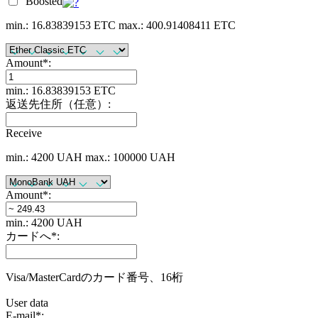
Boosted
min.: 16.83839153 ETC
max.: 400.91408411 ETC
Amount
*
:
min.: 16.83839153 ETC
返送先住所（任意）:
Receive
min.: 4200 UAH
max.: 100000 UAH
Amount
*
:
min.: 4200 UAH
カードへ
*
:
Visa/MasterCardのカード番号、16桁
User data
E-mail
*
: