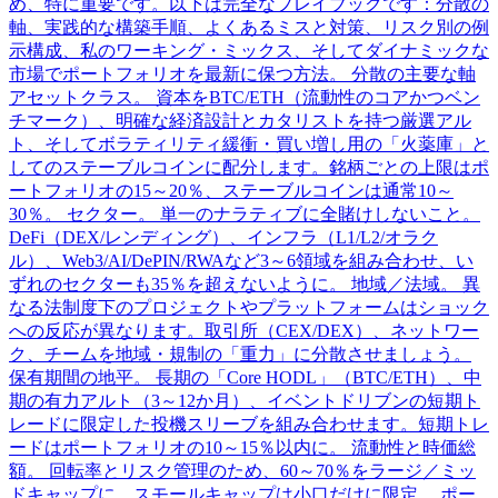
め、特に重要です。以下は完全なプレイブックです：分散の
軸、実践的な構築手順、よくあるミスと対策、リスク別の例
示構成、私のワーキング・ミックス、そしてダイナミックな
市場でポートフォリオを最新に保つ方法。 分散の主要な軸
アセットクラス。 資本をBTC/ETH（流動性のコアかつベン
チマーク）、明確な経済設計とカタリストを持つ厳選アル
ト、そしてボラティリティ緩衝・買い増し用の「火薬庫」と
してのステーブルコインに配分します。銘柄ごとの上限はポ
ートフォリオの15～20％、ステーブルコインは通常10～
30％。 セクター。 単一のナラティブに全賭けしないこと。
DeFi（DEX/レンディング）、インフラ（L1/L2/オラク
ル）、Web3/AI/DePIN/RWAなど3～6領域を組み合わせ、い
ずれのセクターも35％を超えないように。 地域／法域。 異
なる法制度下のプロジェクトやプラットフォームはショック
への反応が異なります。取引所（CEX/DEX）、ネットワー
ク、チームを地域・規制の「重力」に分散させましょう。
保有期間の地平。 長期の「Core HODL」（BTC/ETH）、中
期の有力アルト（3～12か月）、イベントドリブンの短期ト
レードに限定した投機スリーブを組み合わせます。短期トレ
ードはポートフォリオの10～15％以内に。 流動性と時価総
額。 回転率とリスク管理のため、60～70％をラージ／ミッ
ドキャップに。スモールキャップは小口だけに限定。 ポー