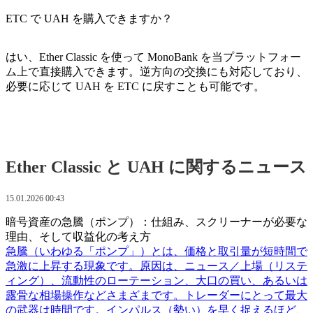
ETC で UAH を購入できますか？
はい、Ether Classic を使って MonoBank を当プラットフォー
ム上で直接購入できます。逆方向の交換にも対応しており、
必要に応じて UAH を ETC に戻すことも可能です。
Ether Classic と UAH に関するニュース
15.01.2026 00:43
暗号資産の急騰（ポンプ）：仕組み、スクリーナーが必要な
理由、そして収益化の考え方
急騰（いわゆる「ポンプ」）とは、価格と取引量が短時間で
急激に上昇する現象です。原因は、ニュース／上場（リステ
ィング）、流動性のローテーション、大口の買い、あるいは
露骨な相場操作などさまざまです。トレーダーにとって最大
の武器は時間です。インパルス（勢い）を早く捉えるほど、