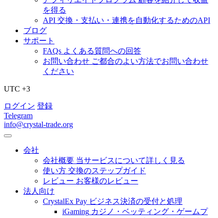
を得る
API
交換・支払い・連携を自動化するためのAPI
ブログ
サポート
FAQs
よくある質問への回答
お問い合わせ
ご都合のよい方法でお問い合わせ
ください
UTC +3
ログイン
登録
Telegram
info@crystal-trade.org
会社
会社概要
当サービスについて詳しく見る
使い方
交換のステップガイド
レビュー
お客様のレビュー
法人向け
CrystalEx Pay
ビジネス決済の受付と処理
iGaming
カジノ・ベッティング・ゲームプ