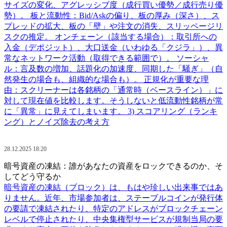
サイズの変化、アグレッシブ度（成行買い優勢／成行売り優
勢）。 板と流動性：Bid/Askの偏り、板の厚み（深さ）、ス
プレッドの拡大、板の「壁」や注文の消失、スリッページリ
スクの推定。 オンチェーン（該当する場合）：取引所への
入金（デポジット）、大口送金（いわゆる「クジラ」）、異
常なネットワーク活動（取得できる範囲で）。 ソーシャ
ル：言及数の増加、話題化の加速度、同期した「騒ぎ」（自
然発生の場合も、組織的な場合も）。 正規化が重要な理
由：スクリーナーは各銘柄の「通常時（ベースライン）」に
対して現在値を比較します。そうしないと低流動性銘柄が常
に「異常」に見えてしまいます。 3) スコアリング（ランキ
ング）とノイズ除去の考え方
28.12.2025 18:20
暗号資産の凍結：誰があなたの資産をロックできるのか、そ
してどう守るか
暗号資産の凍結（ブロック）は、もはや珍しい出来事ではあ
りません。近年、市場参加者は、ステーブルコインが発行体
の要請で凍結されたり、特定のアドレスがブロックチェーン
レベルで停止されたり、中央集権型サービスが規制当局の要