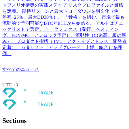
トフォリオ構築の実践ステップ リスクプロファイルと目標
を定義。 期待リターンと最大ドローダウンを明文化（例：
年率+25％、最大DD30％）。 「骨格」を組む。 市場で最も
流動的で予測可能なBTCとETHから始める。 アルトはチェ
ックリストで選定。 トークノミクス（発行、ベスティン
グ、FDV/MC、アンロック予定）、流動性（出来高、板の厚
み）、プロダクト指標（TVL、アクティブアドレス、開発者
定着）、カタリスト（アップグレード、上場、統合）を評
価。
すべてのニュース
UTC +3
Sections