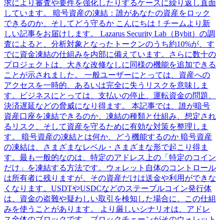
求により審査や要件を強化したりするケースに繰り返し直面
しています。 暗号資産の凍結：誰があなたの資産をロック
できるのか、そしてどう守るか こんにちは！チームより新
しい記事をお届けします。 Lazarus Security Lab（Bybit）の調
査によると、分析対象となったトークンのうち約10%が、す
でに資金凍結の仕組みを内部に備えています。さらに数十の
プロジェクトは、大きな改修なしに同様の機能を追加できる
ことが示されました。 一般ユーザーにとっては、資産への
アクセスを一時的、あるいは完全に失うリスクを意味しま
す。ビジネスにとっては、支払いの停止、運転資金の問題、
決済遅延などの脅威になり得ます。 本記事では、誰が暗号
資産口座を凍結できるのか、凍結の種類と仕組み、想定され
るリスク、そして資産を守るために有効な対策を整理しま
す。 暗号資産の凍結とは何か、どう機能するのか 暗号資産
の凍結は、さまざまなレベル・さまざまな形で起こり得ま
す。最も一般的なのは、特定のアドレス上の「特定のコイン
だけ」を凍結する方法です。ウォレット自体のコントロール
は所有者に残りますが、その資産だけは送金や利用ができな
くなります。USDTやUSDCなどのステーブルコイン発行体
は、資金の盗難や疑わしい取引を検知した場合に、この仕組
みを使うことがあります。 より厳しいシナリオは、アドレ
ス全体のブロックです。ブロックチェーンがそのウォレット