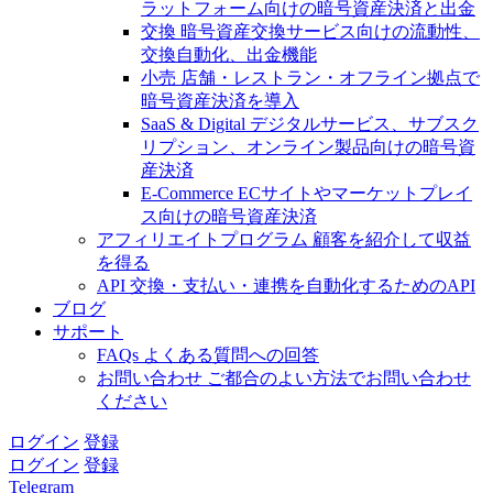
ラットフォーム向けの暗号資産決済と出金
交換
暗号資産交換サービス向けの流動性、
交換自動化、出金機能
小売
店舗・レストラン・オフライン拠点で
暗号資産決済を導入
SaaS & Digital
デジタルサービス、サブスク
リプション、オンライン製品向けの暗号資
産決済
E-Commerce
ECサイトやマーケットプレイ
ス向けの暗号資産決済
アフィリエイトプログラム
顧客を紹介して収益
を得る
API
交換・支払い・連携を自動化するためのAPI
ブログ
サポート
FAQs
よくある質問への回答
お問い合わせ
ご都合のよい方法でお問い合わせ
ください
ログイン
登録
ログイン
登録
Telegram