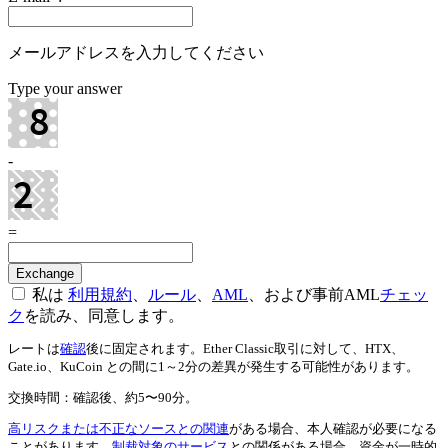
メールアドレスを入力してください
Type your answer
-
=
私は
利用規約
、
ルール
、
AML
、および事前AML
チェッ
ク
を読み、同意します。
レートは
確認
後に固定されます。Ether Classic取引に対して、HTX、
Gate.io、KuCoin との間に1～2分の差異が発生する可能性があります。
交換時間：確認後、約5〜90分。
高リスクまたは不正なソースとの関連
がある場合、本人確認が必要になる
ことがあります。
制裁対象のサービス
との関係がある場合、資金が一時的