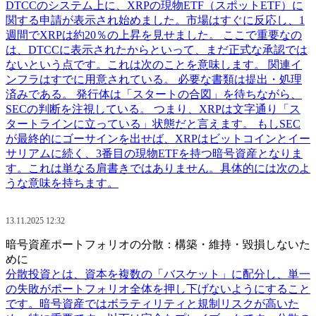
DTCCのシステム上に、XRPの現物ETF（スポットETF）に
関する申請が表示され始めました。市場はすぐに反応し、1
週間でXRPは約20％の上昇を見せました。 ここで重要なの
は、DTCCに表示されたからといって、まだ正式な承認では
ないという点です。これは次のことを意味します。 関連イ
ンフラはすでに用意されている。 必要な書類は提出・処理
済みである。 発行体は「スタートの合図」を待ちながら、
SECの判断を注視している。 つまり、XRPは文字通り「ス
タートラインに立っている」状態だと言えます。 もしSEC
が最終的にゴーサインを出せば、XRPはビットコインとイー
サリアムに続く、3番目の現物ETFを持つ暗号資産となりま
す。これは単なる肩書きではありません。具体的には次のよ
うな意味を持ちます。
13.11.2025 12:32
暗号資産ポートフォリオの分散：構築・維持・毀損しないた
めに
分散投資とは、資本を複数の「バスケット」に配分し、単一
の失敗がポートフォリオ全体を押し下げないようにすること
です。暗号資産ではボラティリティと規制リスクが高いた