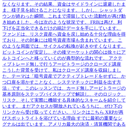
なくなります。その結果、資金はサイドラインに退避したま
ま、様子見を続けることになります。 しかし、シャットダ
ウンが終わった瞬間、これまで滞留していた流動性が再び動
き始めました。今は次のような状況です。 FRBは再び、利
下げを正当化できるだけの統計データを手にしています。
ファンドは、リスク資産へ資金を戻し始める十分な理由を得
ており、その対象には暗号資産市場も含まれています。 こ
のような局面では、サイクルの転換が起きやすくなります。
ビットコインが安定し、その後マーケットの関心は徐々にア
ルトコインへと移っていくのが典型的な流れです。 アクテ
ィブトレード無しで行うアービトラージのクローズド講座
こうした背景を受けて、私はクローズド講座を収録しまし
た。テーマは「暗号資産でアクティブトレードをせずに、か
つ口座を溶かすことなく、システマチックに利益を出す方
法」です。このレッスンでは、カード無しアービトラージの
基本原則をステップバイステップで解説し、そのロジック、
リスク、そして実際に機能する具体的なスキームを紹介して
います。 まだアクセスが開放されているうちに、ぜひ下の
リンクから受け取ってください。 リンクはこちら XRPが再
びスポットライトを浴びている理由 すでに最初の重要なシ
グナルは出ています。アメリカ最大の決済・清算機関である