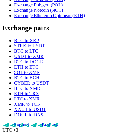
Exchange Polygon (POL)
Exchange Notcoin (NOT)
Exchange Ethereum Optimism (ETH)
Exchange pairs
BTC to XRP
STRK to USDT
BTC to LTC
USDT to XMR
BTC to DOGE
ETH to ETC
SOL to XMR
BTC to BCH
CYBER to USDT
BTC to XMR
ETH to TRX
LTC to XMR
XMR to TON
XAUT to USDT
DOGE to DASH
Support
Business
UTC +3