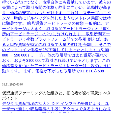
得ているだけでなく、市場自体にも貢献しています。彼らの
売買によって取引所間の価格が均衡に向かい、流動性が高ま
り、価格の安定にもつながります。これは、ステーブルコイ
ンが一時的にドルペッグを外したようなストレス局面では特
に顕著です。 暗号通貨アービトラージの種類 一般的に、ア
ービトラージは大きく「取引所間アービトラージ」と「取引
所内アービトラージ」の2つに分けられます。 取引所間アー
ビトラージ：複数プラットフォーム間での取引 例えば、あ
る大口投資家が特定の取引所で大量のBTCを売却し、そこで
のビットコイン価格が2％下落してしまったとします（$100
000 → $98 000）。一方、他の取引所ではまだ反応が遅れて
おり、およそ$100 000で取引され続けているとします。この
価格差を見つけたアービトラージトレーダーは、次のように
動きます。 まず、価格が下がった取引所で0.1 BTCを$98
18.11.2025 00:07
仮想通貨ファーミングの仕組みと、初心者が必ず意識すべき
ポイント
デジタル資産市場の拡大と DeFi インフラの発展により、ユ
ーザーは新しい収益獲得の手段にアクセスできるようになり