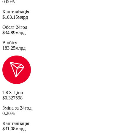
0.00%
Капіталізація
$183.15млрд
Обсяг 24год
$34.89млрд
В обігу
183.25млрд
TRX Ціна
$0.327598
Зміна за 24год
0.20%
Капіталізація
$31.08млрд