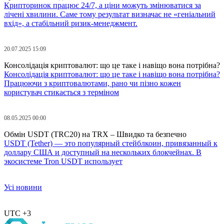
Крипторинок працює 24/7, а ціни можуть змінюватися за
лічені хвилини. Саме тому результат визначає не «геніальний
вхід», а стабільний ризик-менеджмент.
20.07.2025 15:09
Консолідація криптовалют: що це таке і навіщо вона потрібна?
Консолідація криптовалют: що це таке і навіщо вона потрібна?
Працюючи з криптовалютами, рано чи пізно кожен
користувач стикається з терміном
08.05.2025 00:00
Обмін USDT (TRC20) на TRX – Швидко та безпечно
USDT (Tether) — это популярный стейблкоин, привязанный к
доллару США и доступный на нескольких блокчейнах. В
экосистеме Tron USDT использует
Усі новини
UTC +3