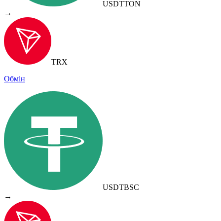
USDT
TON
→
TRX
Обмін
USDT
BSC
→