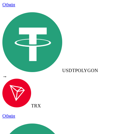
Обмін
USDT
POLYGON
→
TRX
Обмін