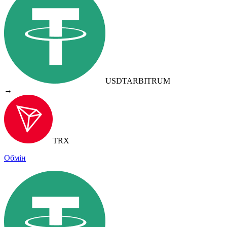
USDT
ARBITRUM
→
TRX
Обмін