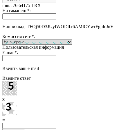
min.: 76.64175 TRX
На гаманець
*
:
Наприклад: TFOj50D3JUyfWODtIx6AMICYwrFguIcJnV
Комиссия сети
*
:
Пользовательская информация
E-mail
*
:
Введіть ваш e-mail
Введите ответ
x
=