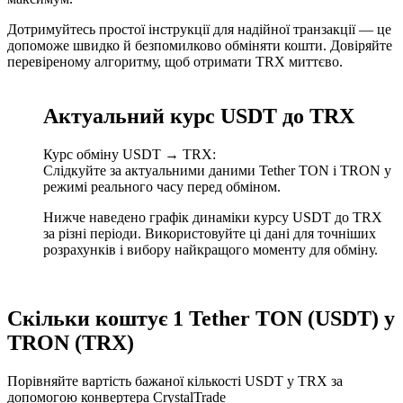
Дотримуйтесь простої інструкції для надійної транзакції — це
допоможе швидко й безпомилково обміняти кошти. Довіряйте
перевіреному алгоритму, щоб отримати TRX миттєво.
Актуальний курс USDT до TRX
Курс обміну USDT → TRX:
Слідкуйте за актуальними даними Tether TON і TRON у
режимі реального часу перед обміном.
Нижче наведено графік динаміки курсу USDT до TRX
за різні періоди. Використовуйте ці дані для точніших
розрахунків і вибору найкращого моменту для обміну.
Скільки коштує 1 Tether TON (USDT) у
TRON (TRX)
Порівняйте вартість бажаної кількості USDT у TRX за
допомогою конвертера CrystalTrade