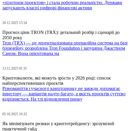
«пілотним проєктом» і стала робочою реальністю. Держави
запускають власні цифрові фінансові активи
26.12.2025 15:54
Прогноз ціни TRON (TRX): детальний розбір і сценарії до
2050 року
Tron (TRX) — це децентралізована операційна система на базі
блокчейну, розроблена Tron Foundation і запущена Джастіном
Саном. Вона орієнтована на
13.12.2025 01:31
Криптовалюти, які можуть зрости у 2026 році: список
найперспективніших проєктів
Різноманіття сучасного крипторинку не завжди допомагає
інвестору — варіантів надто багато, а якість проєктів суттєво
відрізняється. На тлі відновлення ринку
05.10.2025 16:32
Як мінімізувати ризики у криптотрейдингу: зрозумілий
практичний гайд