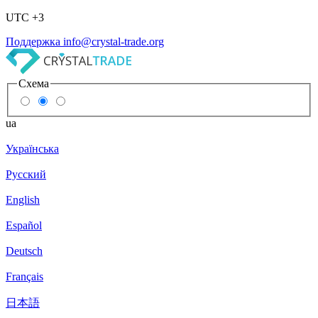
UTC +3
Поддержка
info@crystal-trade.org
Схема
ua
Українська
Русский
English
Español
Deutsch
Français
日本語