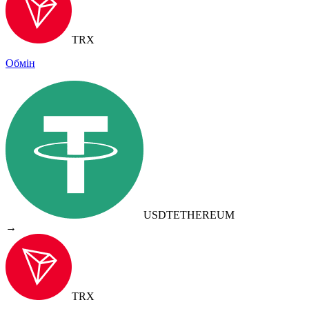
TRX
Обмін
USDT
ETHEREUM
→
TRX