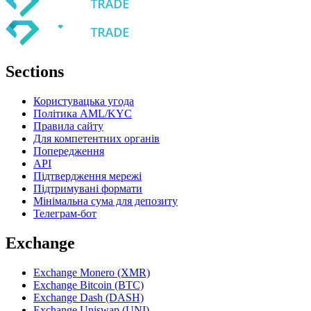
Sections
Користувацька угода
Політика AML/KYC
Правила сайту
Для компетентних органів
Попередження
API
Підтвердження мережі
Підтримувані формати
Мінімальна сума для депозиту
Телеграм-бот
Exchange
Exchange Monero (XMR)
Exchange Bitcoin (BTC)
Exchange Dash (DASH)
Exchange Uniswap (UNI)