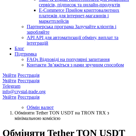
сервісів, підписок та онлайн-продуктів
E-Commerce
Прийом криптовалютних
платежів для інтернет-магазинів і
маркетплейсів
Партнерська програма
Залучайте клієнтів і
заробляйте
API
API для автоматизації обміну, виплат та
інтеграцій
Блог
Підтримка
FAQs
Відповіді на популярні запитання
Контакти
Зв’яжіться з нами зручним способом
Увійти
Реєстрація
Увійти
Реєстрація
Telegram
info@crystal-trade.org
Увійти
Реєстрація
Обмін валют
Обміняти Tether TON USDT на TRON TRX з
мінімальною комісією
Обміняти Tether TON USDT