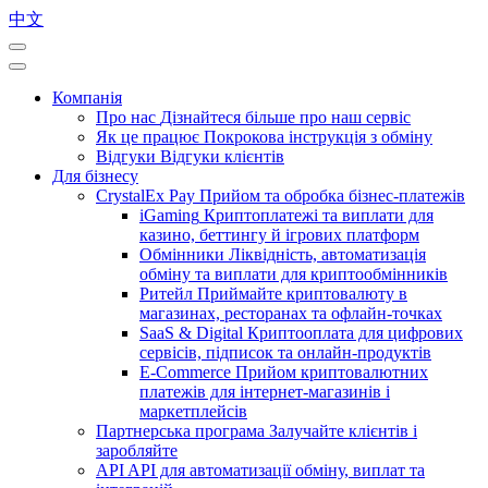
中文
Компанія
Про нас
Дізнайтеся більше про наш сервіс
Як це працює
Покрокова інструкція з обміну
Відгуки
Відгуки клієнтів
Для бізнесу
CrystalEx Pay
Прийом та обробка бізнес-платежів
iGaming
Криптоплатежі та виплати для
казино, беттингу й ігрових платформ
Обмінники
Ліквідність, автоматизація
обміну та виплати для криптообмінників
Ритейл
Приймайте криптовалюту в
магазинах, ресторанах та офлайн-точках
SaaS & Digital
Криптооплата для цифрових
сервісів, підписок та онлайн-продуктів
E-Commerce
Прийом криптовалютних
платежів для інтернет-магазинів і
маркетплейсів
Партнерська програма
Залучайте клієнтів і
заробляйте
API
API для автоматизації обміну, виплат та