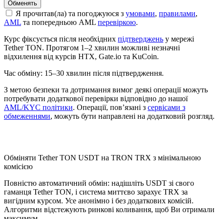
Я прочитав(ла) та погоджуюся з
умовами
,
правилами
,
AML
та попередньою AML
перевіркою
.
Курс фіксується після необхідних
підтверджень
у мережі
Tether TON. Протягом 1–2 хвилин можливі незначні
відхилення від курсів HTX, Gate.io та KuCoin.
Час обміну: 15–30 хвилин після підтвердження.
З метою безпеки та дотримання вимог деякі операції можуть
потребувати додаткової перевірки відповідно до нашої
AML/KYC політики
. Операції, пов’язані з
сервісами з
обмеженнями
, можуть бути направлені на додатковий розгляд.
Проверить AML
Обміняти Tether TON USDT на TRON TRX з мінімальною
комісією
Повністю автоматичний обмін: надішліть USDT зі свого
гаманця Tether TON, і система миттєво зарахує TRX за
вигідним курсом. Усе анонімно і без додаткових комісій.
Алгоритми відстежують ринкові коливання, щоб Ви отримали
максимум.