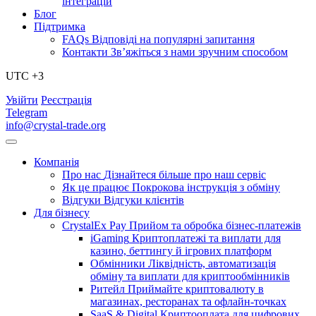
інтеграцій
Блог
Підтримка
FAQs
Відповіді на популярні запитання
Контакти
Зв’яжіться з нами зручним способом
UTC +3
Увійти
Реєстрація
Telegram
info@crystal-trade.org
Компанія
Про нас
Дізнайтеся більше про наш сервіс
Як це працює
Покрокова інструкція з обміну
Відгуки
Відгуки клієнтів
Для бізнесу
CrystalEx Pay
Прийом та обробка бізнес-платежів
iGaming
Криптоплатежі та виплати для
казино, беттингу й ігрових платформ
Обмінники
Ліквідність, автоматизація
обміну та виплати для криптообмінників
Ритейл
Приймайте криптовалюту в
магазинах, ресторанах та офлайн-точках
SaaS & Digital
Криптооплата для цифрових