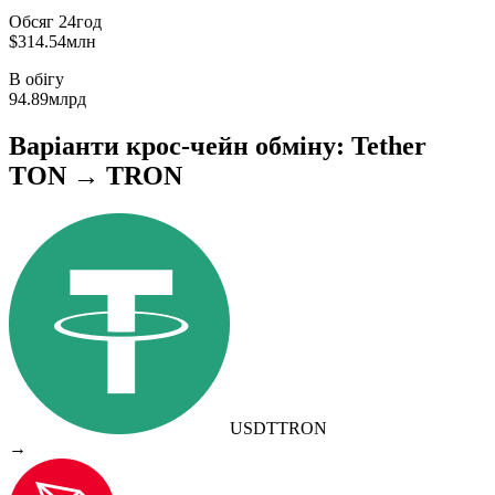
Обсяг 24год
$314.54млн
В обігу
94.89млрд
Варіанти крос-чейн обміну: Tether
TON → TRON
USDT
TRON
→