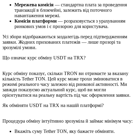
Мережева комісія
— стандартна плата за проведення
транзакції в блокчейні, залежить від поточного
навантаження мережі.
Комісія платформи
— розраховується з урахуванням
ринкових умов і є прозорою для користувача.
Усі збори відображаються заздалегідь перед підтвердженням
заявки. Жодних прихованих платежів — лише прозорі та
зрозумілі умови.
Що означає курс обміну USDT на TRX?
Курс обміну показує, скільки TRON ви отримаєте за вказану
кількість Tether TON. Цей курс може трохи змінюватися в
режимі реального часу залежно від ринкової активності. Ми
завжди показуємо актуальний курс, щоб ви могли
орієнтуватися на реальну вартість під час оформлення заявки.
Як обміняти USDT на TRX на нашій платформі?
Процедура обміну інтуїтивно зрозуміла й займає мінімум часу:
Вкажіть суму Tether TON, яку бажаєте обміняти.