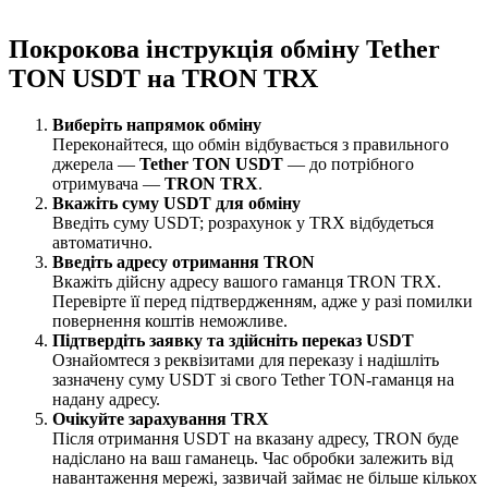
Покрокова інструкція обміну Tether
TON USDT на TRON TRX
Виберіть напрямок обміну
Переконайтеся, що обмін відбувається з правильного
джерела —
Tether TON USDT
— до потрібного
отримувача —
TRON TRX
.
Вкажіть суму USDT для обміну
Введіть суму USDT; розрахунок у TRX відбудеться
автоматично.
Введіть адресу отримання TRON
Вкажіть дійсну адресу вашого гаманця TRON TRX.
Перевірте її перед підтвердженням, адже у разі помилки
повернення коштів неможливе.
Підтвердіть заявку та здійсніть переказ USDT
Ознайомтеся з реквізитами для переказу і надішліть
зазначену суму USDT зі свого Tether TON-гаманця на
надану адресу.
Очікуйте зарахування TRX
Після отримання USDT на вказану адресу, TRON буде
надіслано на ваш гаманець. Час обробки залежить від
навантаження мережі, зазвичай займає не більше кількох