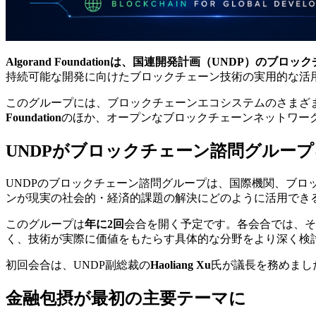
Algorand Foundationは、国連開発計画（UNDP）
持続可能な開発に向けたブロックチェーン技術の実用的な活
このグループには、ブロックチェーンエコシステムのさまざ
Foundation
のほか、オープンなブロックチェーンネットワー
UNDPがブロックチェーン諮問グルー
UNDPのブロックチェーン諮問グループは、国際機関、ブ
ンが現実の社会的・経済的課題の解決にどのように活用でき
このグループは
年に2回
会合を開く予定です。各会合では、そ
く、技術が実際に価値をもたらす具体的な分野をより深く検
初回会合は、UNDP副総裁の
Haoliang Xu
氏が議長を務めまし
金融包摂が最初の主要テーマに