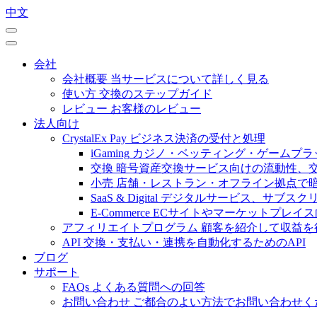
中文
会社
会社概要
当サービスについて詳しく見る
使い方
交換のステップガイド
レビュー
お客様のレビュー
法人向け
CrystalEx Pay
ビジネス決済の受付と処理
iGaming
カジノ・ベッティング・ゲームプラ
交換
暗号資産交換サービス向けの流動性、
小売
店舗・レストラン・オフライン拠点で
SaaS & Digital
デジタルサービス、サブスク
E-Commerce
ECサイトやマーケットプレイ
アフィリエイトプログラム
顧客を紹介して収益を
API
交換・支払い・連携を自動化するためのAPI
ブログ
サポート
FAQs
よくある質問への回答
お問い合わせ
ご都合のよい方法でお問い合わせく