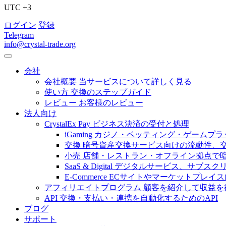
UTC +3
ログイン
登録
Telegram
info@crystal-trade.org
会社
会社概要
当サービスについて詳しく見る
使い方
交換のステップガイド
レビュー
お客様のレビュー
法人向け
CrystalEx Pay
ビジネス決済の受付と処理
iGaming
カジノ・ベッティング・ゲームプラ
交換
暗号資産交換サービス向けの流動性、
小売
店舗・レストラン・オフライン拠点で
SaaS & Digital
デジタルサービス、サブスク
E-Commerce
ECサイトやマーケットプレイ
アフィリエイトプログラム
顧客を紹介して収益を
API
交換・支払い・連携を自動化するためのAPI
ブログ
サポート