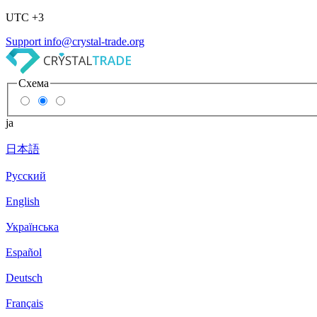
UTC +3
Support
info@crystal-trade.org
Схема
ja
日本語
Русский
English
Українська
Español
Deutsch
Français