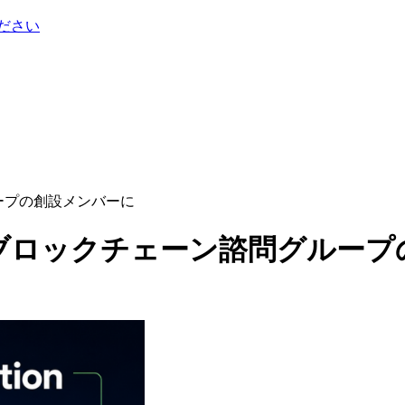
ださい
問グループの創設メンバーに
on、UNDPブロックチェーン諮問グ